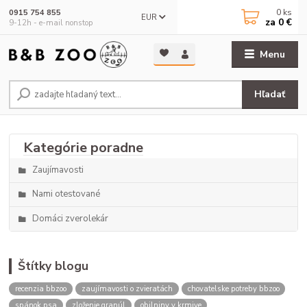
0
ks
0915 754 855
EUR
za
0 €
9-12h - e-mail nonstop
Menu
Hľadať
Zaujímavosti
Nami otestované
Domáci zverolekár
Štítky blogu
recenzia bbzoo
zaujímavosti o zvieratách
chovatelske potreby bbzoo
spánok psa
zloženie granúl
obilniny v krmive