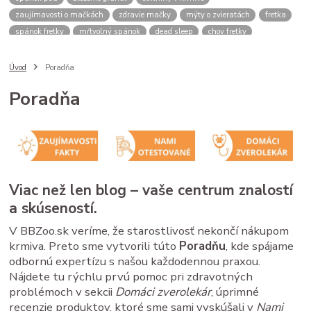
zaujímavosti o mačkách
zdravie mačky
mýty o zvieratách
fretka
spánok fretky
mŕtvolný spánok
dead sleep
chov fretky
postroj pre psa
správanie psa
spomalovacia miska
bbzoo radi
ako zmerať psa
meranie náhubku
náhubok pre psa
Úvod
Poradňa
veľkosť náhubku
kožený náhubok
plastový náhubok
dĺžka ňufáku
Poradňa
zmena času
zimný čas
letný čas
psy a mačky rutina
stres u zvierat
spánok mačky
cirkadiánny rytmus
pivovarské kvasnice
srsť pes
imunita zviera
Saccharomyces cerevisiae
B vitamíny
doplnky pre zvieratá
zdravé trávenie
ako čítať obaly
kvalitné granule pre psa
krmivo pre psa
analytické zložky
proteín v granulách
Viac než len blog – vaše centrum znalostí
mačacie kŕmenie
mačacie fúzy
mačací spánok
mačacia hygiena
a skúseností.
starostlivosť o mačku
V BBZoo.sk veríme, že starostlivosť nekončí nákupom
krmiva. Preto sme vytvorili túto
Poradňu
, kde spájame
odbornú expertízu s našou každodennou praxou.
Nájdete tu rýchlu prvú pomoc pri zdravotných
problémoch v sekcii
Domáci zverolekár
, úprimné
recenzie produktov, ktoré sme sami vyskúšali v
Nami