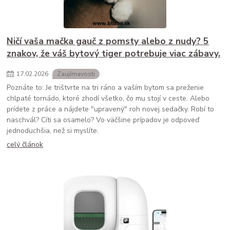
Ničí vaša mačka gauč z pomsty alebo z nudy? 5
znakov, že váš bytový tiger potrebuje viac zábavy.
17
.
02
.
2026
Zaujímavosti
Poznáte to: Je trištvrte na tri ráno a vaším bytom sa preženie
chlpaté tornádo, ktoré zhodí všetko, čo mu stojí v ceste. Alebo
prídete z práce a nájdete "upravený" roh novej sedačky. Robí to
naschvál? Cíti sa osamelo? Vo väčšine prípadov je odpoveď
jednoduchšia, než si myslíte.
celý článok