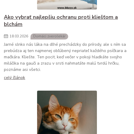
Ako vybrať najlepšiu ochranu proti kliešťom a
blchám
18
.
03
.
2026
Domáci zverolekár
Jarné slnko nás láka na dlhé prechádzky do prírody, ale s ním sa
prebúdza aj ten najmenej obľúbený nepriateľ každého psíčkara a
mačkára. Kliešte. Ten pocit, keď večer v pokoji hladkáte svojho
miláčika na gauči a zrazu v srsti nahmatáte malú tvrdú hrčku,
poznáme asi všetci.
celý článok