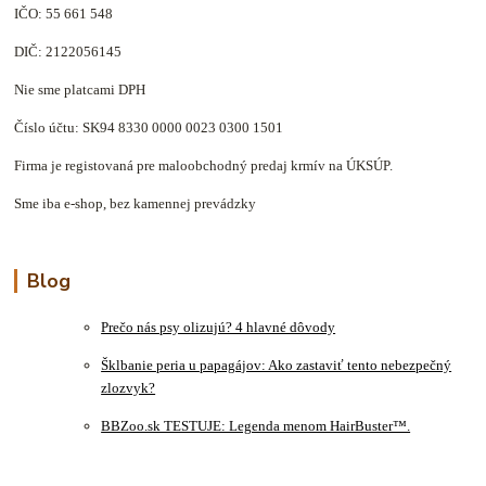
IČO: 55 661 548
DIČ: 2122056145
Nie sme platcami DPH
Číslo účtu: SK94 8330 0000 0023 0300 1501
Firma je registovaná pre maloobchodný predaj krmív na ÚKSÚP.
Sme iba e-shop, bez kamennej prevádzky
Blog
Prečo nás psy olizujú? 4 hlavné dôvody
Šklbanie peria u papagájov: Ako zastaviť tento nebezpečný
zlozvyk?
BBZoo.sk TESTUJE: Legenda menom HairBuster™.