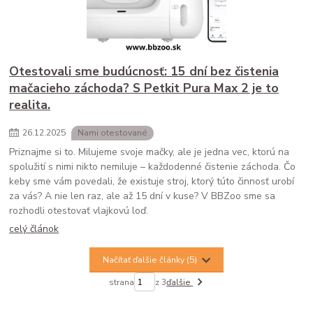
Otestovali sme budúcnosť: 15 dní bez čistenia
mačacieho záchoda? S Petkit Pura Max 2 je to
realita.
26
.
12
.
2025
Nami otestované
Priznajme si to. Milujeme svoje mačky, ale je jedna vec, ktorú na
spolužití s nimi nikto nemiluje – každodenné čistenie záchoda. Čo
keby sme vám povedali, že existuje stroj, ktorý túto činnosť urobí
za vás? A nie len raz, ale až 15 dní v kuse? V BBZoo sme sa
rozhodli otestovať vlajkovú loď.
celý článok
Načítať ďalšie články (5)
strana
z 3
ďalšie