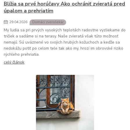
Blížia sa prvé horúčavy Ako ochrániť zvieratá pred
úpalom a prehriatím
29
.
04
.
2026
Domáci zverolekár
My ľudia sa pri prvých vysokých teplotách radostne vyzliekame do
tričiek a sadáme si na terasy. Naše zvieratá však túto možnosť
nemajú. Sú uväznené vo svojich hrubých kožuchoch a keďže sa
nedokážu potiť po celom tele tak ako my, hrozí im obrovské riziko
rýchleho prehriatia.
celý článok