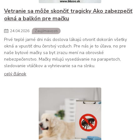
Vetranie sa môže skončiť tragicky Ako zabezpečiť
okná a balkón pre mačku
24
.
04
.
2026
Zaujímavosti
Prvé teplé jarné dni nás doslova lákajú otvoriť dokorán všetky
okná a vpustiť dnu čerstvý vzduch. Pre nás je to úľava, no pre
naše bytové mačky sa byt zrazu mení na obrovské
nebezpečenstvo. Mačky milujú vysedávanie na parapetoch,
sledovanie vtáčikov a vyhrievanie sa na slnku.
celý článok