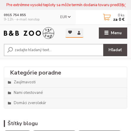
Pre extrémne vysoké teploty sa môže termín dodania tovaru predľžiť.
0
ks
0915 754 855
EUR
za
0 €
9-12h - e-mail nonstop
Menu
Hľadať
Zaujímavosti
Nami otestované
Domáci zverolekár
Štítky blogu