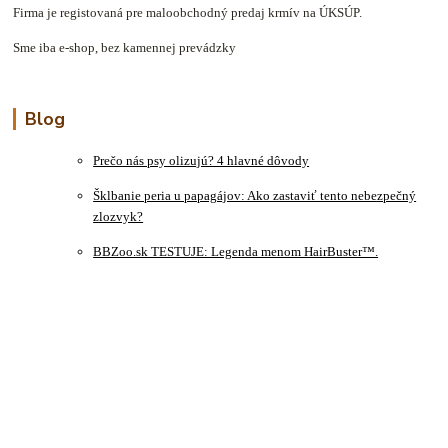
Firma je registovaná pre maloobchodný predaj krmív na ÚKSÚP.
Sme iba e-shop, bez kamennej prevádzky
Blog
Prečo nás psy olizujú? 4 hlavné dôvody
Šklbanie peria u papagájov: Ako zastaviť tento nebezpečný
zlozvyk?
BBZoo.sk TESTUJE: Legenda menom HairBuster™.