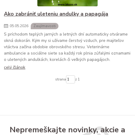
Ako zabrániť uleteniu andulky a papagája
05
.
05
.
2026
Zaujímavosti
S príchodom teplých jarných a letných dní automaticky otvárame
okná dokorán. Kým my si užívame čerstvý vzduch, pre majiteľov
vtáctva začína obdobie obrovského stresu. Veterinárne
ambulancie a sociálne siete sa každý rok plnia zúfalými oznamami
o uletených andulkách, korelách či veľkých papagájoch.
celý článok
strana
z 1
Nepremeškajte novinky, akcie a