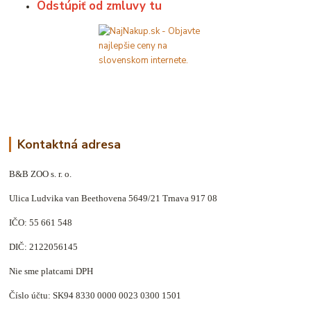
Odstúpiť od zmluvy tu
Kontaktná adresa
B&B ZOO s. r. o.
Ulica Ludvika van Beethovena 5649/21 Trnava 917 08
IČO: 55 661 548
DIČ: 2122056145
Nie sme platcami DPH
Číslo účtu: SK94 8330 0000 0023 0300 1501