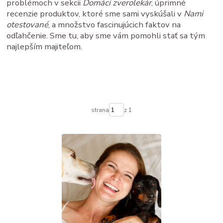
problémoch v sekcii
Domáci zverolekár
, úprimné
recenzie produktov, ktoré sme sami vyskúšali v
Nami
otestované
, a množstvo fascinujúcich faktov na
odľahčenie. Sme tu, aby sme vám pomohli stať sa tým
najlepším majiteľom.
strana
z 1