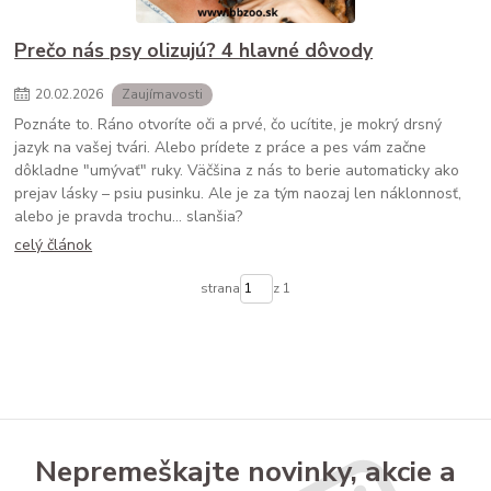
Prečo nás psy olizujú? 4 hlavné dôvody
20
.
02
.
2026
Zaujímavosti
Poznáte to. Ráno otvoríte oči a prvé, čo ucítite, je mokrý drsný
jazyk na vašej tvári. Alebo prídete z práce a pes vám začne
dôkladne "umývať" ruky. Väčšina z nás to berie automaticky ako
prejav lásky – psiu pusinku. Ale je za tým naozaj len náklonnosť,
alebo je pravda trochu... slanšia?
celý článok
strana
z 1
Nepremeškajte novinky, akcie a