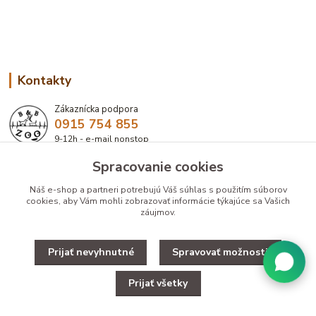
Kontakty
Zákaznícka podpora
0915 754 855
9-12h - e-mail nonstop
Spracovanie cookies
eshop@bbzoo.sk
Náš e-shop a partneri potrebujú Váš
súhlas
s použitím súborov
cookies, aby Vám mohli zobrazovať informácie týkajúce sa Vašich
záujmov.
Prijať nevyhnutné
Spravovať možnosti
Upravit zber cookies.
Prijať všetky
Copyright © 2025 Designed by B&B ZOO