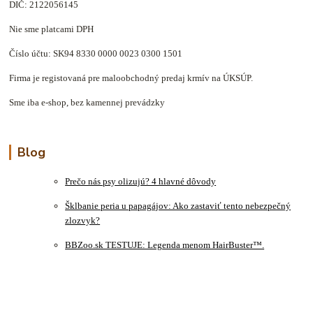
DIČ: 2122056145
Nie sme platcami DPH
Číslo účtu: SK94 8330 0000 0023 0300 1501
Firma je registovaná pre maloobchodný predaj krmív na ÚKSÚP.
Sme iba e-shop, bez kamennej prevádzky
Blog
Prečo nás psy olizujú? 4 hlavné dôvody
Šklbanie peria u papagájov: Ako zastaviť tento nebezpečný
zlozvyk?
BBZoo.sk TESTUJE: Legenda menom HairBuster™.