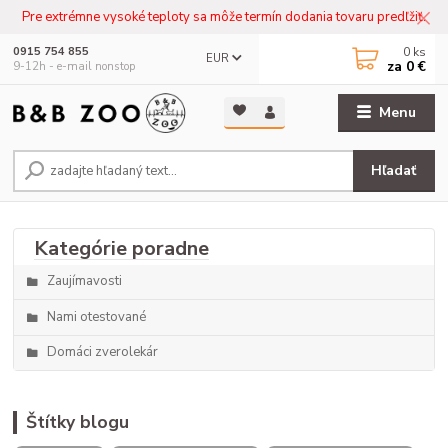
Pre extrémne vysoké teploty sa môže termín dodania tovaru predľžiť.
0
ks
0915 754 855
EUR
za
0 €
9-12h - e-mail nonstop
Menu
Hľadať
Zaujímavosti
Nami otestované
Domáci zverolekár
Štítky blogu