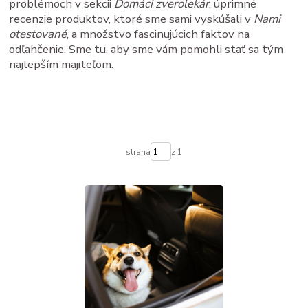
problémoch v sekcii
Domáci zverolekár
, úprimné
recenzie produktov, ktoré sme sami vyskúšali v
Nami
otestované
, a množstvo fascinujúcich faktov na
odľahčenie. Sme tu, aby sme vám pomohli stať sa tým
najlepším majiteľom.
strana
z 1