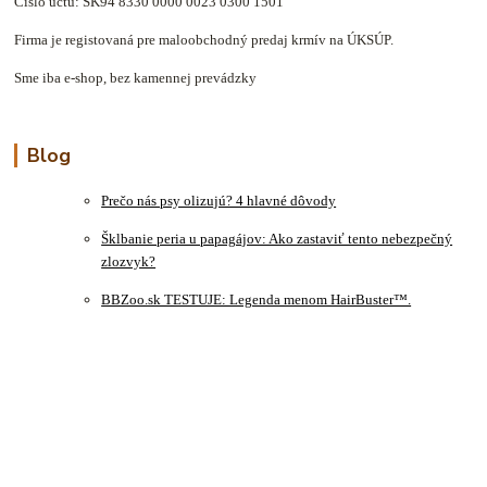
Číslo účtu: SK94 8330 0000 0023 0300 1501
Firma je registovaná pre maloobchodný predaj krmív na ÚKSÚP.
Sme iba e-shop, bez kamennej prevádzky
Blog
Prečo nás psy olizujú? 4 hlavné dôvody
Šklbanie peria u papagájov: Ako zastaviť tento nebezpečný
zlozvyk?
BBZoo.sk TESTUJE: Legenda menom HairBuster™.