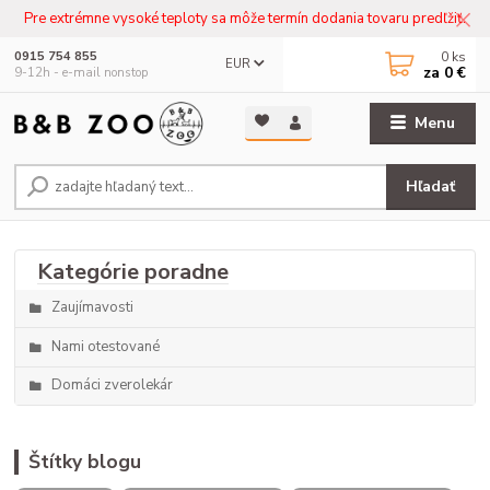
Pre extrémne vysoké teploty sa môže termín dodania tovaru predľžiť.
0
ks
0915 754 855
EUR
za
0 €
9-12h - e-mail nonstop
Menu
Hľadať
Zaujímavosti
Nami otestované
Domáci zverolekár
Štítky blogu