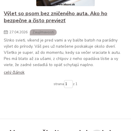
Výlet so psom bez zničeného auta. Ako ho
bezpečne a čisto previezť
27
.
04
.
2026
Zaujímavosti
Slnko svieti, víkend je pred vami a vy balíte batoh na parádny
výlet do prírody. Váš pes už natešene poskakuje okolo dverí.
Všetko je super, až do momentu, kedy sa večer vraciate k autu.
Pes má blato až za ušami, z chlpov z neho opadáva lístie a vy
viete, že zadné sedadlá to opäť schytajú naplno.
celý článok
strana
z 1