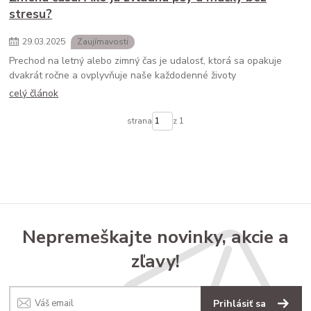
stresu?
29
.
03
.
2025
Zaujímavosti
Prechod na letný alebo zimný čas je udalosť, ktorá sa opakuje
dvakrát ročne a ovplyvňuje naše každodenné životy
celý článok
strana
z 1
Nepremeškajte novinky, akcie a
zľavy!
Prihlásiť sa