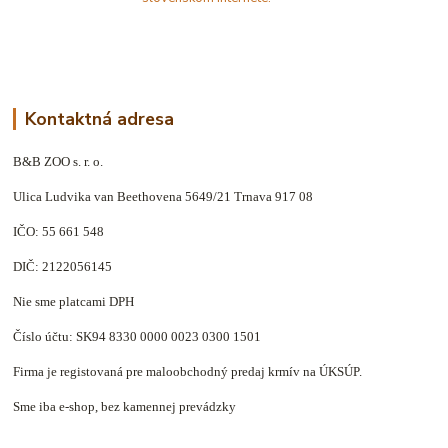
Kontaktná adresa
B&B ZOO s. r. o.
Ulica Ludvika van Beethovena 5649/21 Trnava 917 08
IČO: 55 661 548
DIČ: 2122056145
Nie sme platcami DPH
Číslo účtu: SK94 8330 0000 0023 0300 1501
Firma je registovaná pre maloobchodný predaj krmív na ÚKSÚP.
Sme iba e-shop, bez kamennej prevádzky