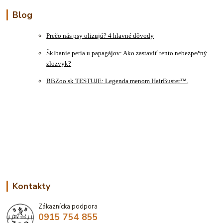
Blog
Prečo nás psy olizujú? 4 hlavné dôvody
Šklbanie peria u papagájov: Ako zastaviť tento nebezpečný
zlozvyk?
BBZoo.sk TESTUJE: Legenda menom HairBuster™.
Kontakty
Zákaznícka podpora
0915 754 855