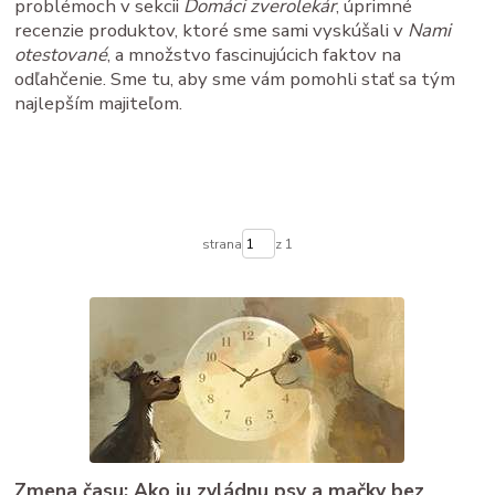
problémoch v sekcii
Domáci zverolekár
, úprimné
recenzie produktov, ktoré sme sami vyskúšali v
Nami
otestované
, a množstvo fascinujúcich faktov na
odľahčenie. Sme tu, aby sme vám pomohli stať sa tým
najlepším majiteľom.
strana
z 1
Zmena času: Ako ju zvládnu psy a mačky bez