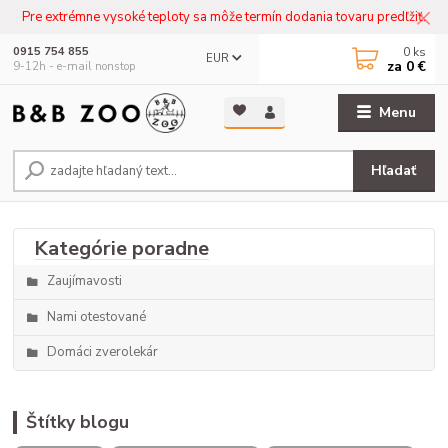
Pre extrémne vysoké teploty sa môže termín dodania tovaru predľžiť.
0
ks
0915 754 855
EUR
za
0 €
9-12h - e-mail nonstop
Menu
Hľadať
Zaujímavosti
Nami otestované
Domáci zverolekár
Štítky blogu