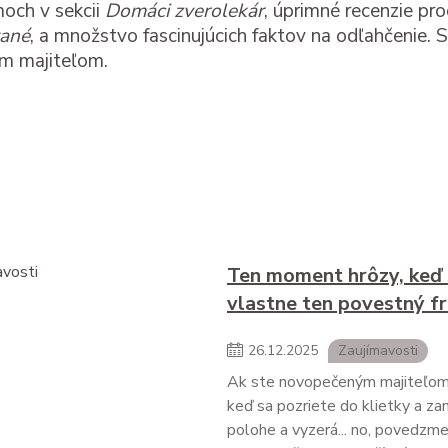
och v sekcii
Domáci zverolekár
, úprimné recenzie pr
vané
, a množstvo fascinujúcich faktov na odľahčenie.
ím majiteľom.
Ten moment hrôzy, keď si
vlastne ten povestný f
26
.
12
.
2025
Zaujímavosti
Ak ste novopečeným majiteľom f
keď sa pozriete do klietky a zam
polohe a vyzerá... no, povedzme