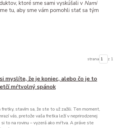
oduktov, ktoré sme sami vyskúšali v
Nami
 Sme tu, aby sme vám pomohli stať sa tým
strana
z 1
 myslíte, že je koniec, alebo čo je to
retčí mŕtvolný spánok
retky, stavím sa, že ste to už zažili. Ten moment,
razí vás, pretože vaša fretka leží v neprirodzenej
 si to na rovinu – vyzerá ako mŕtva. A práve ste