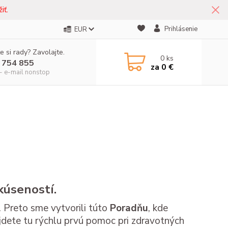
iť.
Prihlásenie
EUR
e si rady? Zavolajte.
0
ks
 754 855
za
0 €
- e-mail nonstop
kúseností.
 Preto sme vytvorili túto
Poradňu
, kde
dete tu rýchlu prvú pomoc pri zdravotných