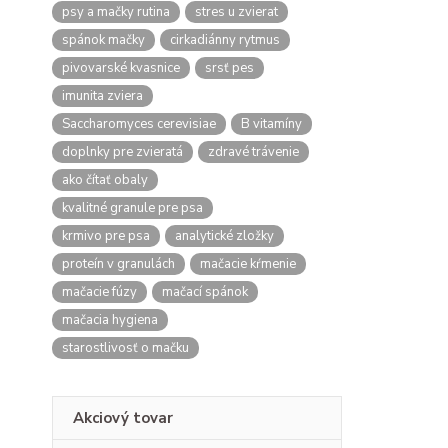
psy a mačky rutina
stres u zvierat
spánok mačky
cirkadiánny rytmus
pivovarské kvasnice
srsť pes
imunita zviera
Saccharomyces cerevisiae
B vitamíny
doplnky pre zvieratá
zdravé trávenie
ako čítať obaly
kvalitné granule pre psa
krmivo pre psa
analytické zložky
proteín v granulách
mačacie kŕmenie
mačacie fúzy
mačací spánok
mačacia hygiena
starostlivosť o mačku
Akciový tovar