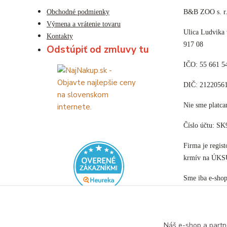
Obchodné podmienky
B&B ZOO s. r.
Výmena a vrátenie tovaru
Ulica Ludvika
Kontakty
917 08
Odstúpiť od zmluvy tu
IČO: 55 661 5
DIČ: 2122056
Nie sme plat
Číslo účtu: S
Firma je regis
krmív na ÚKS
Sme iba e-sho
Náš e-shop a partn