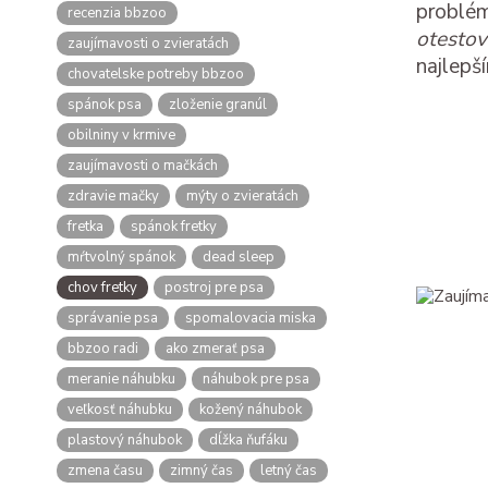
problém
recenzia bbzoo
otesto
zaujímavosti o zvieratách
najlepš
chovatelske potreby bbzoo
spánok psa
zloženie granúl
obilniny v krmive
zaujímavosti o mačkách
zdravie mačky
mýty o zvieratách
fretka
spánok fretky
mŕtvolný spánok
dead sleep
chov fretky
postroj pre psa
správanie psa
spomalovacia miska
bbzoo radi
ako zmerať psa
meranie náhubku
náhubok pre psa
veľkosť náhubku
kožený náhubok
plastový náhubok
dĺžka ňufáku
zmena času
zimný čas
letný čas