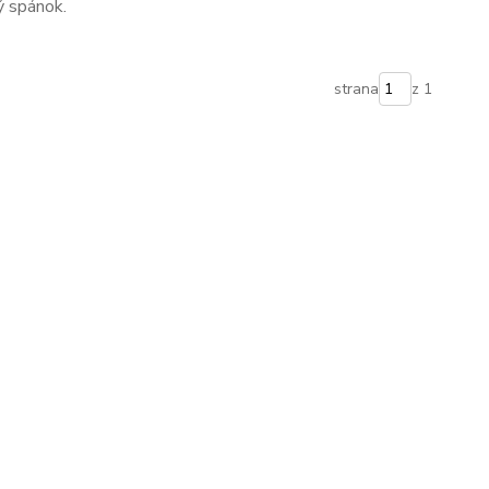
ný spánok.
strana
z 1