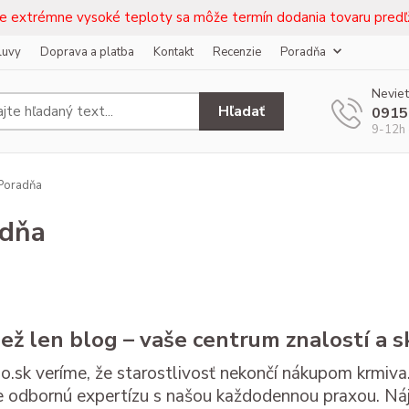
e extrémne vysoké teploty sa môže termín dodania tovaru predľž
luvy
Doprava a platba
Kontakt
Recenzie
Poradňa
Neviet
Hľadať
0915
9-12h 
Poradňa
adňa
než len blog – vaše centrum znalostí a s
.sk veríme, že starostlivosť nekončí nákupom krmiva.
 odbornú expertízu s našou každodennou praxou. Náj