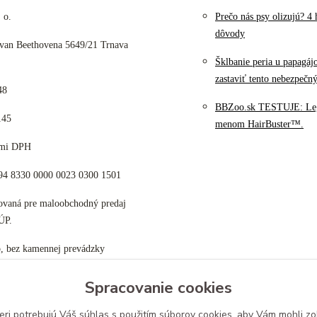
 o.
Prečo nás psy olizujú? 4 
dôvody
 van Beethovena 5649/21 Trnava
Šklbanie peria u papagáj
zastaviť tento nebezpečn
48
BBZoo.sk TESTUJE: Le
145
menom HairBuster™.
cami DPH
K94 8330 0000 0023 0300 1501
tovaná pre maloobchodný predaj
ÚP.
p, bez kamennej prevádzky
Spracovanie cookies
eri potrebujú Váš
súhlas
s použitím súborov cookies, aby Vám mohli zo