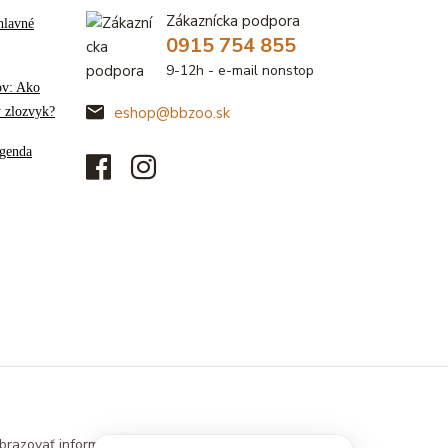
Zákaznícka podpora
hlavné
0915 754 855
9-12h - e-mail nonstop
ov: Ako
ý zlozvyk?
eshop@bbzoo.sk
genda
brazovať informácie