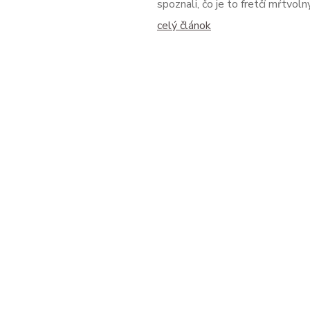
spoznali, čo je to fretčí mŕtvol
celý článok