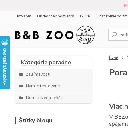
Pr
Kto som
Obchodné podmienky
GDPR
Odstúpenie od zm
Úvod
Por
Zaujímavosti
Nami otestované
Domáci zverolekár
Viac 
V BBZoo
Štítky blogu
spájame