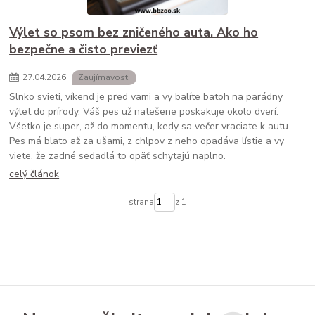
Výlet so psom bez zničeného auta. Ako ho
bezpečne a čisto previezť
27
.
04
.
2026
Zaujímavosti
Slnko svieti, víkend je pred vami a vy balíte batoh na parádny
výlet do prírody. Váš pes už natešene poskakuje okolo dverí.
Všetko je super, až do momentu, kedy sa večer vraciate k autu.
Pes má blato až za ušami, z chlpov z neho opadáva lístie a vy
viete, že zadné sedadlá to opäť schytajú naplno.
celý článok
strana
z 1