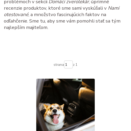
problémoch v sekcii
Domáci zverolekár
, úprimné
recenzie produktov, ktoré sme sami vyskúšali v
Nami
otestované
, a množstvo fascinujúcich faktov na
odľahčenie. Sme tu, aby sme vám pomohli stať sa tým
najlepším majiteľom.
strana
z 1