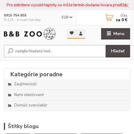
Pre extrémne vysoké teploty sa môže termín dodania tovaru predľžiť.
0
ks
0915 754 855
EUR
za
0 €
9-12h - e-mail nonstop
Menu
Hľadať
Zaujímavosti
Nami otestované
Domáci zverolekár
Štítky blogu