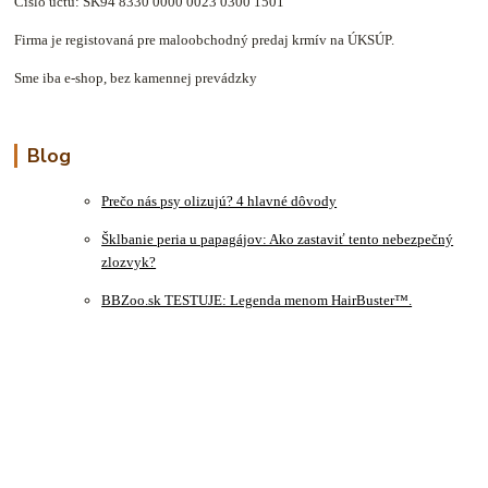
Číslo účtu: SK94 8330 0000 0023 0300 1501
Firma je registovaná pre maloobchodný predaj krmív na ÚKSÚP.
Sme iba e-shop, bez kamennej prevádzky
Blog
Prečo nás psy olizujú? 4 hlavné dôvody
Šklbanie peria u papagájov: Ako zastaviť tento nebezpečný
zlozvyk?
BBZoo.sk TESTUJE: Legenda menom HairBuster™.