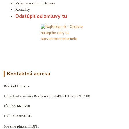
Výmena a vrátenie tovaru
Kontakty
Odstúpiť od zmluvy tu
Kontaktná adresa
B&B ZOO s. r. o.
Ulica Ludvika van Beethovena 5649/21 Trnava 917 08
IČO: 55 661 548
DIČ: 2122056145
Nie sme platcami DPH