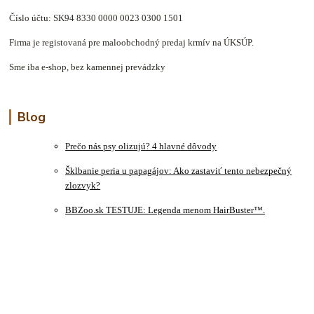
Číslo účtu: SK94 8330 0000 0023 0300 1501
Firma je registovaná pre maloobchodný predaj krmív na ÚKSÚP.
Sme iba e-shop, bez kamennej prevádzky
Blog
Prečo nás psy olizujú? 4 hlavné dôvody
Šklbanie peria u papagájov: Ako zastaviť tento nebezpečný
zlozvyk?
BBZoo.sk TESTUJE: Legenda menom HairBuster™.