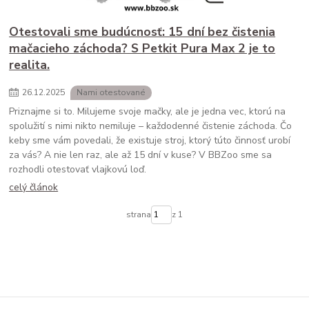
Otestovali sme budúcnosť: 15 dní bez čistenia
mačacieho záchoda? S Petkit Pura Max 2 je to
realita.
26
.
12
.
2025
Nami otestované
Priznajme si to. Milujeme svoje mačky, ale je jedna vec, ktorú na
spolužití s nimi nikto nemiluje – každodenné čistenie záchoda. Čo
keby sme vám povedali, že existuje stroj, ktorý túto činnosť urobí
za vás? A nie len raz, ale až 15 dní v kuse? V BBZoo sme sa
rozhodli otestovať vlajkovú loď.
celý článok
strana
z 1