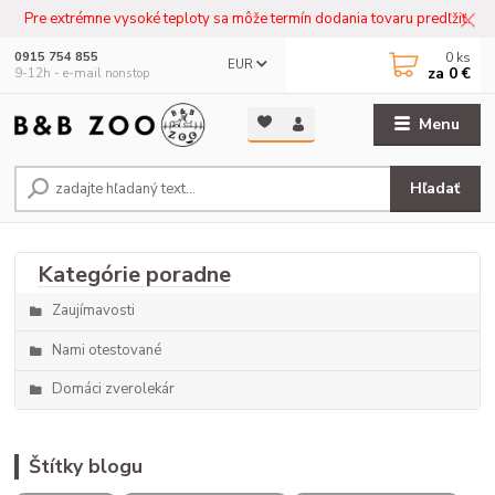
Pre extrémne vysoké teploty sa môže termín dodania tovaru predľžiť.
0
ks
0915 754 855
EUR
za
0 €
9-12h - e-mail nonstop
Menu
Hľadať
Zaujímavosti
Nami otestované
Domáci zverolekár
Štítky blogu