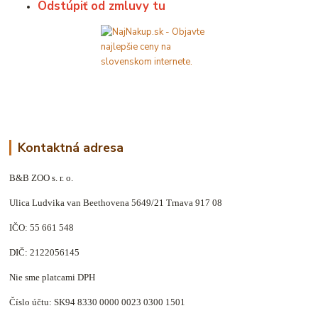
Odstúpiť od zmluvy tu
Kontaktná adresa
B&B ZOO s. r. o.
Ulica Ludvika van Beethovena 5649/21 Trnava 917 08
IČO: 55 661 548
DIČ: 2122056145
Nie sme platcami DPH
Číslo účtu: SK94 8330 0000 0023 0300 1501