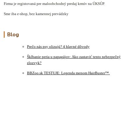
Firma je registovaná pre maloobchodný predaj krmív na ÚKSÚP.
Sme iba e-shop, bez kamennej prevádzky
Blog
Prečo nás psy olizujú? 4 hlavné dôvody
Šklbanie peria u papagájov: Ako zastaviť tento nebezpečný
zlozvyk?
BBZoo.sk TESTUJE: Legenda menom HairBuster™.