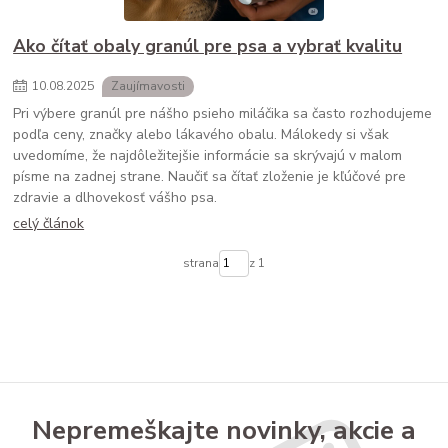
Ako čítať obaly granúl pre psa a vybrať kvalitu
10
.
08
.
2025
Zaujímavosti
Pri výbere granúl pre nášho psieho miláčika sa často rozhodujeme
podľa ceny, značky alebo lákavého obalu. Málokedy si však
uvedomíme, že najdôležitejšie informácie sa skrývajú v malom
písme na zadnej strane. Naučiť sa čítať zloženie je kľúčové pre
zdravie a dlhovekosť vášho psa.
celý článok
strana
z 1
Nepremeškajte novinky, akcie a