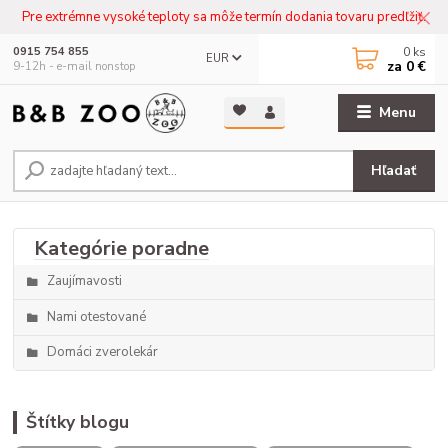
Pre extrémne vysoké teploty sa môže termín dodania tovaru predľžiť.
0
ks
0915 754 855
EUR
za
0 €
9-12h - e-mail nonstop
Menu
Hľadať
Zaujímavosti
Nami otestované
Domáci zverolekár
Štítky blogu