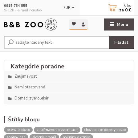
0
ks
0915 754 855
EUR
za
0 €
9-12h - e-mail nonstop
Menu
Hľadať
Zaujímavosti
Nami otestované
Domáci zverolekár
Štítky blogu
recenzia bbzoo
zaujímavosti o zvieratách
chovatelske potreby bbzoo
spánok psa
zloženie granúl
obilniny v krmive