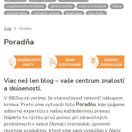
zaujímavosti o mačkách
zdravie mačky
mýty o zvieratách
fretka
spánok fretky
mŕtvolný spánok
dead sleep
chov fretky
postroj pre psa
správanie psa
spomalovacia miska
bbzoo radi
ako zmerať psa
meranie náhubku
náhubok pre psa
Úvod
Poradňa
veľkosť náhubku
kožený náhubok
plastový náhubok
dĺžka ňufáku
Poradňa
zmena času
zimný čas
letný čas
psy a mačky rutina
stres u zvierat
spánok mačky
cirkadiánny rytmus
pivovarské kvasnice
srsť pes
imunita zviera
Saccharomyces cerevisiae
B vitamíny
doplnky pre zvieratá
zdravé trávenie
ako čítať obaly
kvalitné granule pre psa
krmivo pre psa
analytické zložky
proteín v granulách
Viac než len blog – vaše centrum znalostí
mačacie kŕmenie
mačacie fúzy
mačací spánok
mačacia hygiena
a skúseností.
starostlivosť o mačku
V BBZoo.sk veríme, že starostlivosť nekončí nákupom
krmiva. Preto sme vytvorili túto
Poradňu
, kde spájame
odbornú expertízu s našou každodennou praxou.
Nájdete tu rýchlu prvú pomoc pri zdravotných
problémoch v sekcii
Domáci zverolekár
, úprimné
recenzie produktov, ktoré sme sami vyskúšali v
Nami