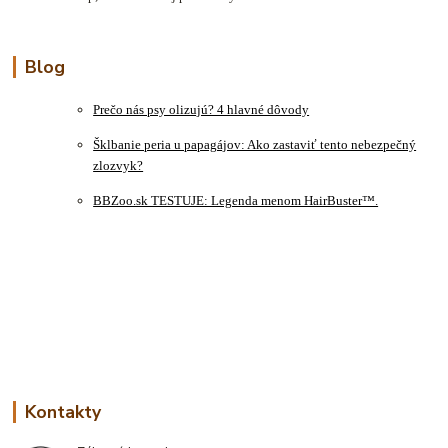
Blog
Prečo nás psy olizujú? 4 hlavné dôvody
Šklbanie peria u papagájov: Ako zastaviť tento nebezpečný
zlozvyk?
BBZoo.sk TESTUJE: Legenda menom HairBuster™.
Kontakty