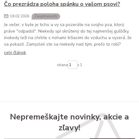
Čo prezrádza poloha spánku o vašom psovi?
18
.
02
.
2026
Zaujímavosti
Je večer, v byte je ticho a vy sa pozeráte na svojho psa, ktorý
práve "odpadol". Niekedy spí skrútený do tej najmenšej guľôčky,
inokedy leží na chrbte s nohami trčiacimi do vzduchu a vyzerá, že
sa pokazil. Zamysleli ste sa niekedy nad tým, prečo to robí?
celý článok
strana
z 1
Nepremeškajte novinky, akcie a
zľavy!