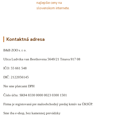
Kontaktná adresa
B&B ZOO s. r. o.
Ulica Ludvika van Beethovena 5649/21 Trnava 917 08
IČO: 55 661 548
DIČ: 2122056145
Nie sme platcami DPH
Číslo účtu: SK94 8330 0000 0023 0300 1501
Firma je registovaná pre maloobchodný predaj krmív na ÚKSÚP.
Sme iba e-shop, bez kamennej prevádzky