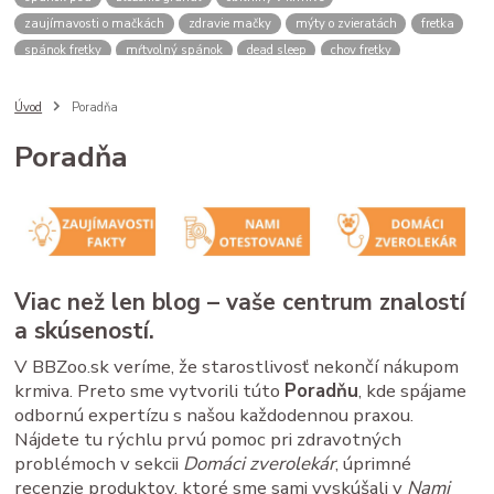
zaujímavosti o mačkách
zdravie mačky
mýty o zvieratách
fretka
spánok fretky
mŕtvolný spánok
dead sleep
chov fretky
postroj pre psa
správanie psa
spomalovacia miska
bbzoo radi
ako zmerať psa
meranie náhubku
náhubok pre psa
Úvod
Poradňa
veľkosť náhubku
kožený náhubok
plastový náhubok
dĺžka ňufáku
Poradňa
zmena času
zimný čas
letný čas
psy a mačky rutina
stres u zvierat
spánok mačky
cirkadiánny rytmus
pivovarské kvasnice
srsť pes
imunita zviera
Saccharomyces cerevisiae
B vitamíny
doplnky pre zvieratá
zdravé trávenie
ako čítať obaly
kvalitné granule pre psa
krmivo pre psa
analytické zložky
proteín v granulách
Viac než len blog – vaše centrum znalostí
mačacie kŕmenie
mačacie fúzy
mačací spánok
mačacia hygiena
a skúseností.
starostlivosť o mačku
V BBZoo.sk veríme, že starostlivosť nekončí nákupom
krmiva. Preto sme vytvorili túto
Poradňu
, kde spájame
odbornú expertízu s našou každodennou praxou.
Nájdete tu rýchlu prvú pomoc pri zdravotných
problémoch v sekcii
Domáci zverolekár
, úprimné
recenzie produktov, ktoré sme sami vyskúšali v
Nami