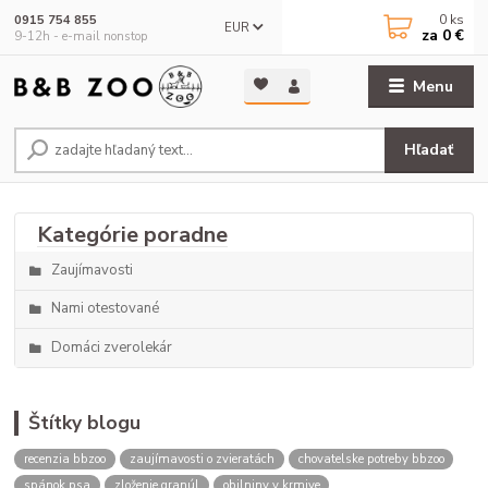
0
ks
0915 754 855
EUR
za
0 €
9-12h - e-mail nonstop
Menu
Hľadať
Zaujímavosti
Nami otestované
Domáci zverolekár
Štítky blogu
recenzia bbzoo
zaujímavosti o zvieratách
chovatelske potreby bbzoo
spánok psa
zloženie granúl
obilniny v krmive