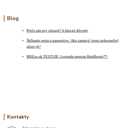
Blog
Prečo nás psy olizujú? 4 hlavné dôvody
Šklbanie peria u papagájov: Ako zastaviť tento nebezpečný
zlozvyk?
BBZoo.sk TESTUJE: Legenda menom HairBuster™.
Kontakty