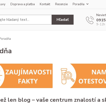
luvy
Doprava a platba
Kontakt
Recenzie
Poradňa
Neviet
Hľadať
0915
9-12h 
Poradňa
adňa
než len blog – vaše centrum znalostí a s