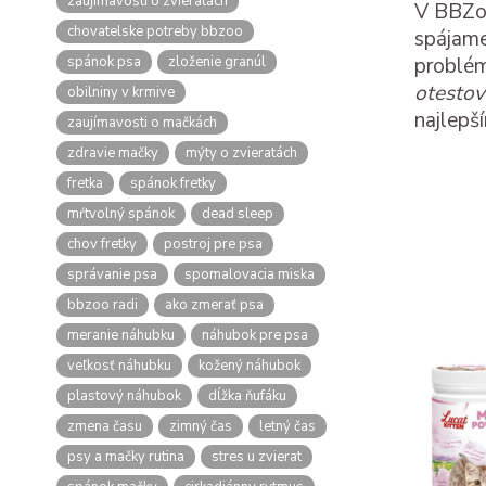
zaujímavosti o zvieratách
V BBZoo
chovatelske potreby bbzoo
spájame
spánok psa
zloženie granúl
problém
otesto
obilniny v krmive
najlepš
zaujímavosti o mačkách
zdravie mačky
mýty o zvieratách
fretka
spánok fretky
mŕtvolný spánok
dead sleep
chov fretky
postroj pre psa
správanie psa
spomalovacia miska
bbzoo radi
ako zmerať psa
meranie náhubku
náhubok pre psa
veľkosť náhubku
kožený náhubok
plastový náhubok
dĺžka ňufáku
zmena času
zimný čas
letný čas
psy a mačky rutina
stres u zvierat