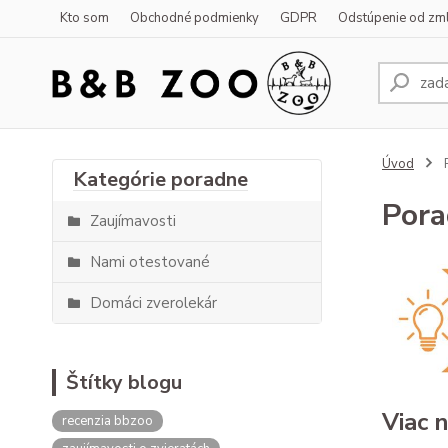
Kto som
Obchodné podmienky
GDPR
Odstúpenie od zm
Úvod
Por
Zaujímavosti
Nami otestované
Domáci zverolekár
Štítky blogu
Viac 
recenzia bbzoo