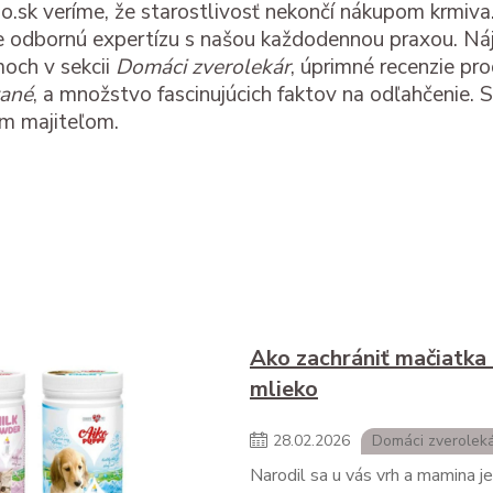
.sk veríme, že starostlivosť nekončí nákupom krmiva.
 odbornú expertízu s našou každodennou praxou. Náj
och v sekcii
Domáci zverolekár
, úprimné recenzie pr
vané
, a množstvo fascinujúcich faktov na odľahčenie.
ím majiteľom.
Ako zachrániť mačiatka
mlieko
28
.
02
.
2026
Domáci zverolek
Narodil sa u vás vrh a mamina 