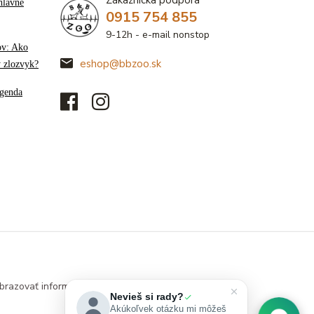
Zákaznícka podpora
hlavné
0915 754 855
9-12h - e-mail nonstop
ov: Ako
eshop@bbzoo.sk
ý zlozvyk?
genda
brazovať informácie
Nevieš si rady?
Akúkoľvek otázku mi môžeš