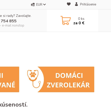
Prihlásenie
EUR
e si rady? Zavolajte.
0
ks
 754 855
za
0 €
- e-mail nonstop
kúseností.