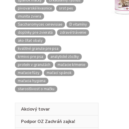
spánok mačky
cirkadiánny rytmus
pivovarské kvasnice
srsť pes
imunita zviera
Saccharomyces cerevisiae
B vitamíny
doplnky pre zvieratá
zdravé trávenie
ako čítať obaly
kvalitné granule pre psa
krmivo pre psa
analytické zložky
proteín v granulách
mačacie kŕmenie
mačacie fúzy
mačací spánok
mačacia hygiena
starostlivosť o mačku
Akciový tovar
Podpor OZ Zachráň zajka!