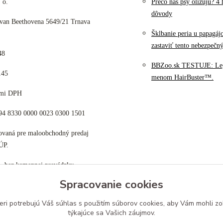
 o.
Prečo nás psy olizujú? 4 
dôvody
 van Beethovena 5649/21 Trnava
Šklbanie peria u papagáj
zastaviť tento nebezpečn
48
BBZoo.sk TESTUJE: Le
145
menom HairBuster™.
cami DPH
K94 8330 0000 0023 0300 1501
tovaná pre maloobchodný predaj
ÚP.
p, bez kamennej prevádzky
Spracovanie cookies
eri potrebujú Váš
súhlas
s použitím súborov cookies, aby Vám mohli zo
týkajúce sa Vašich záujmov.