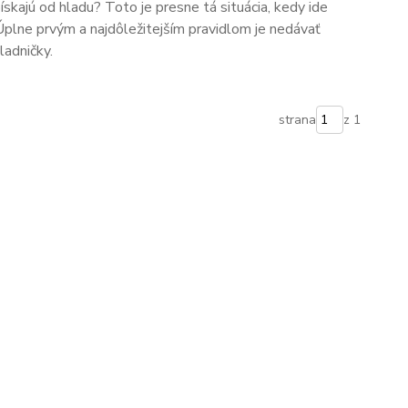
ískajú od hladu? Toto je presne tá situácia, kedy ide
 Úplne prvým a najdôležitejším pravidlom je nedávať
ladničky.
strana
z 1