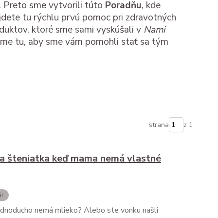
 Preto sme vytvorili túto
Poradňu
, kde
dete tu rýchlu prvú pomoc pri zdravotných
oduktov, ktoré sme sami vyskúšali v
Nami
 Sme tu, aby sme vám pomohli stať sa tým
strana
z 1
 a šteniatka keď mama nemá vlastné
ár
jednoducho nemá mlieko? Alebo ste vonku našli