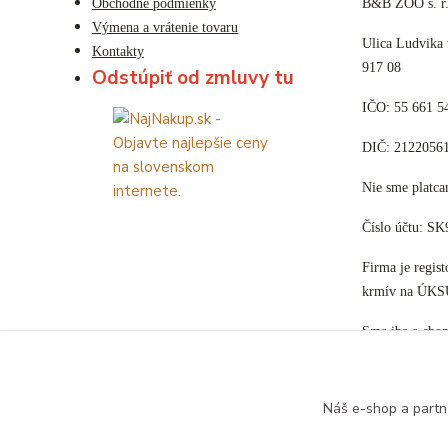
Obchodné podmienky
B&B ZOO s. r.
Výmena a vrátenie tovaru
Ulica Ludvika
Kontakty
917 08
Odstúpiť od zmluvy tu
IČO: 55 661 5
DIČ: 2122056
Nie sme plat
Číslo účtu: S
Firma je regis
krmív na ÚKS
Sme iba e-sho
Náš e-shop a partn