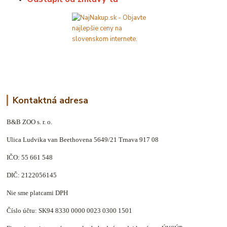
Kontaktná adresa
B&B ZOO s. r. o.
Ulica Ludvika van Beethovena 5649/21 Trnava 917 08
IČO: 55 661 548
DIČ: 2122056145
Nie sme platcami DPH
Číslo účtu: SK94 8330 0000 0023 0300 1501