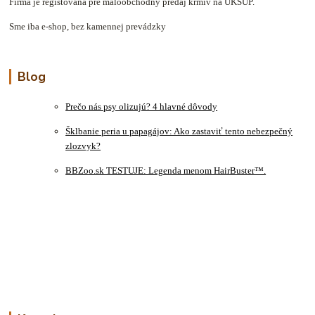
Firma je registovaná pre maloobchodný predaj krmív na ÚKSÚP.
Sme iba e-shop, bez kamennej prevádzky
Blog
Prečo nás psy olizujú? 4 hlavné dôvody
Šklbanie peria u papagájov: Ako zastaviť tento nebezpečný
zlozvyk?
BBZoo.sk TESTUJE: Legenda menom HairBuster™.