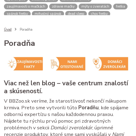
zaujímavosti o mačkách
zdravie mačky
mýty o zvieratách
fretka
spánok fretky
mŕtvolný spánok
dead sleep
chov fretky
postroj pre psa
správanie psa
spomalovacia miska
bbzoo radi
ako zmerať psa
meranie náhubku
náhubok pre psa
Úvod
Poradňa
veľkosť náhubku
kožený náhubok
plastový náhubok
dĺžka ňufáku
Poradňa
zmena času
zimný čas
letný čas
psy a mačky rutina
stres u zvierat
spánok mačky
cirkadiánny rytmus
pivovarské kvasnice
srsť pes
imunita zviera
Saccharomyces cerevisiae
B vitamíny
doplnky pre zvieratá
zdravé trávenie
ako čítať obaly
kvalitné granule pre psa
krmivo pre psa
analytické zložky
proteín v granulách
Viac než len blog – vaše centrum znalostí
mačacie kŕmenie
mačacie fúzy
mačací spánok
mačacia hygiena
a skúseností.
starostlivosť o mačku
V BBZoo.sk veríme, že starostlivosť nekončí nákupom
krmiva. Preto sme vytvorili túto
Poradňu
, kde spájame
odbornú expertízu s našou každodennou praxou.
Nájdete tu rýchlu prvú pomoc pri zdravotných
problémoch v sekcii
Domáci zverolekár
, úprimné
recenzie produktov, ktoré sme sami vyskúšali v
Nami