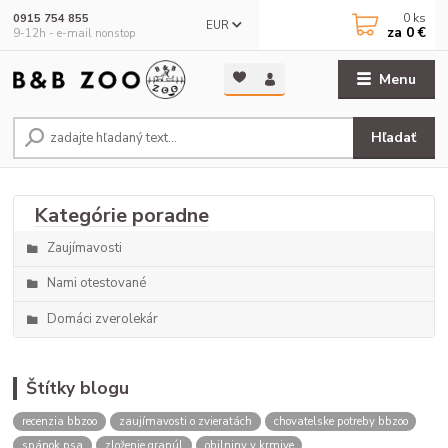
0
ks
0915 754 855
EUR
za
0 €
9-12h - e-mail nonstop
Menu
Hľadať
Zaujímavosti
Nami otestované
Domáci zverolekár
Štítky blogu
recenzia bbzoo
zaujímavosti o zvieratách
chovatelske potreby bbzoo
spánok psa
zloženie granúl
obilniny v krmive