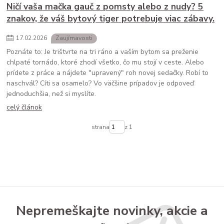
Ničí vaša mačka gauč z pomsty alebo z nudy? 5
znakov, že váš bytový tiger potrebuje viac zábavy.
17
.
02
.
2026
Zaujímavosti
Poznáte to: Je trištvrte na tri ráno a vaším bytom sa preženie
chlpaté tornádo, ktoré zhodí všetko, čo mu stojí v ceste. Alebo
prídete z práce a nájdete "upravený" roh novej sedačky. Robí to
naschvál? Cíti sa osamelo? Vo väčšine prípadov je odpoveď
jednoduchšia, než si myslíte.
celý článok
strana
z 1
Nepremeškajte novinky, akcie a