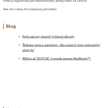
Firma je registovaná pre maloobchodný predaj krmív na ÚKSÚP.
Sme iba e-shop, bez kamennej prevádzky
Blog
Prečo nás psy olizujú? 4 hlavné dôvody
Šklbanie peria u papagájov: Ako zastaviť tento nebezpečný
zlozvyk?
BBZoo.sk TESTUJE: Legenda menom HairBuster™.