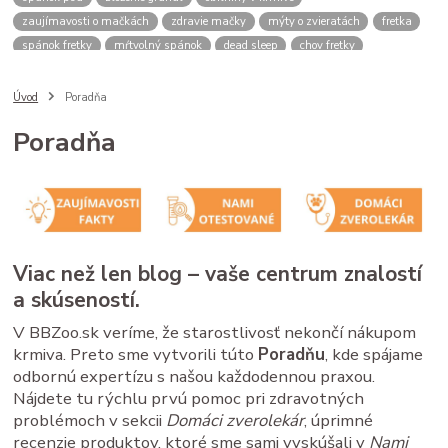
zaujímavosti o mačkách
zdravie mačky
mýty o zvieratách
fretka
spánok fretky
mŕtvolný spánok
dead sleep
chov fretky
postroj pre psa
správanie psa
spomalovacia miska
bbzoo radi
ako zmerať psa
meranie náhubku
náhubok pre psa
Úvod
Poradňa
veľkosť náhubku
kožený náhubok
plastový náhubok
dĺžka ňufáku
Poradňa
zmena času
zimný čas
letný čas
psy a mačky rutina
stres u zvierat
spánok mačky
cirkadiánny rytmus
pivovarské kvasnice
srsť pes
imunita zviera
Saccharomyces cerevisiae
B vitamíny
doplnky pre zvieratá
zdravé trávenie
ako čítať obaly
kvalitné granule pre psa
krmivo pre psa
analytické zložky
proteín v granulách
Viac než len blog – vaše centrum znalostí
mačacie kŕmenie
mačacie fúzy
mačací spánok
mačacia hygiena
a skúseností.
starostlivosť o mačku
V BBZoo.sk veríme, že starostlivosť nekončí nákupom
krmiva. Preto sme vytvorili túto
Poradňu
, kde spájame
odbornú expertízu s našou každodennou praxou.
Nájdete tu rýchlu prvú pomoc pri zdravotných
problémoch v sekcii
Domáci zverolekár
, úprimné
recenzie produktov, ktoré sme sami vyskúšali v
Nami