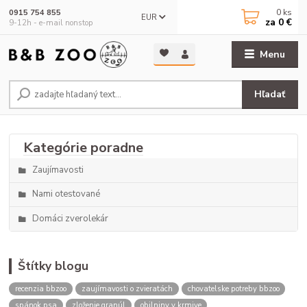
0
ks
0915 754 855
EUR
za
0 €
9-12h - e-mail nonstop
Menu
Hľadať
Zaujímavosti
Nami otestované
Domáci zverolekár
Štítky blogu
recenzia bbzoo
zaujímavosti o zvieratách
chovatelske potreby bbzoo
spánok psa
zloženie granúl
obilniny v krmive