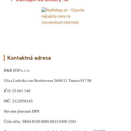
Kontaktná adresa
B&B ZOO s. r. o.
Ulica Ludvika van Beethovena 5649/21 Trnava 917 08
IČO: 55 661 548
DIČ: 2122056145
Nie sme platcami DPH
Číslo účtu: SK94 8330 0000 0023 0300 1501