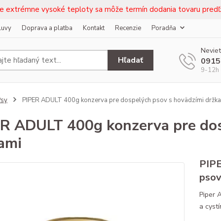
e extrémne vysoké teploty sa môže termín dodania tovaru predľž
luvy
Doprava a platba
Kontakt
Recenzie
Poradňa
Neviet
Hľadať
0915
9-12h 
Psy
PIPER ADULT 400g konzerva pre dospelých psov s hovädzími držk
R ADULT 400g konzerva pre dos
ami
PIPE
psov
Piper 
a cystí