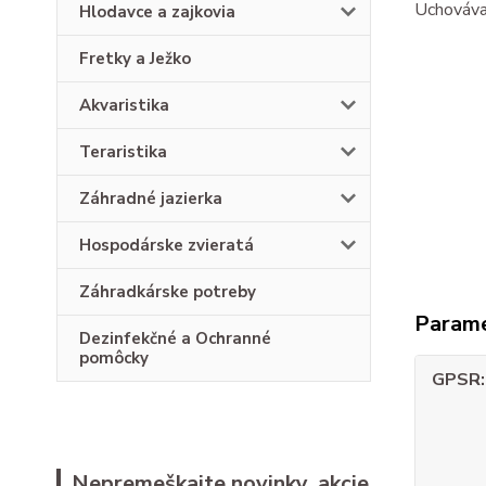
Uchovávaj
Hlodavce a zajkovia
Fretky a Ježko
Akvaristika
Teraristika
Záhradné jazierka
Hospodárske zvieratá
Záhradkárske potreby
Param
Dezinfekčné a Ochranné
pomôcky
GPSR
Nepremeškajte novinky, akcie