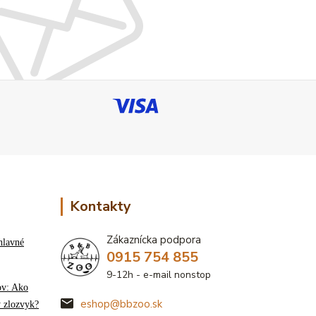
Kontakty
Zákaznícka podpora
hlavné
0915 754 855
9-12h - e-mail nonstop
ov: Ako
eshop@bbzoo.sk
ý zlozvyk?