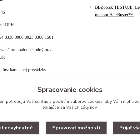
BBZoo.sk TESTUJE: Le
145
menom HairBuster™.
cami DPH
K94 8330 0000 0023 0300 1501
tovaná pre maloobchodný predaj
ÚP.
p, bez kamennej prevádzky
Spracovanie cookies
eri potrebujú Váš
súhlas
s použitím súborov cookies, aby Vám mohli zo
Upravit zber cookies.
týkajúce sa Vašich záujmov.
jať nevyhnutné
Spravovať možnosti
Prijať vš