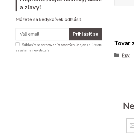
a zľavy!
Môžete sa kedykoľvek odhlásiť.
Prihlásiť sa
Tovar 
Súhlasím so
spracovaním osobných údajov
za účelom
zasielania newslettera.
Psy
Ne