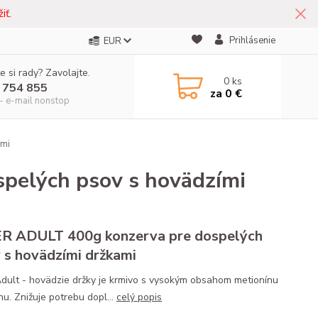
iť.
Prihlásenie
EUR
e si rady? Zavolajte.
0
ks
 754 855
za
0 €
- e-mail nonstop
ami
pelých psov s hovädzími
R ADULT 400g konzerva pre dospelých
 s hovädzími držkami
Adult - hovädzie držky je krmivo s vysokým obsahom metionínu
nu. Znižuje potrebu dopl...
celý popis