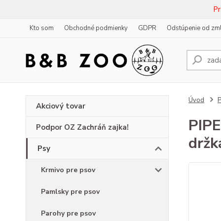
Pr
Kto som
Obchodné podmienky
GDPR
Odstúpenie od zm
Úvod
Akciový tovar
PIPE
Podpor OZ Zachráň zajka!
držk
Psy
Krmivo pre psov
Pamlsky pre psov
Parohy pre psov