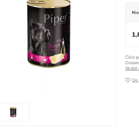
Nie
1,
Číslo p
Dodanie
Strážiť
Do 