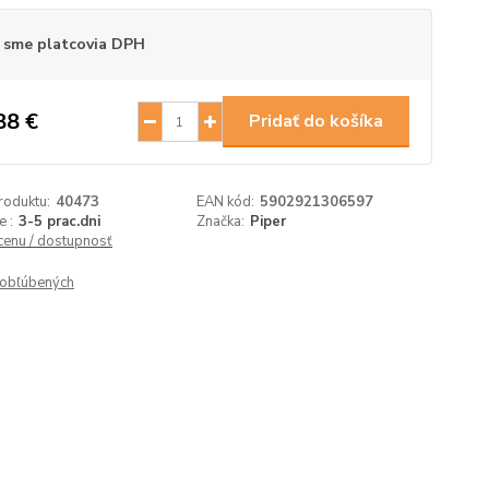
 sme platcovia DPH
88 €
Pridať do košíka
roduktu:
40473
EAN kód:
5902921306597
 :
3-5 prac.dni
Značka:
Piper
 cenu / dostupnosť
obľúbených