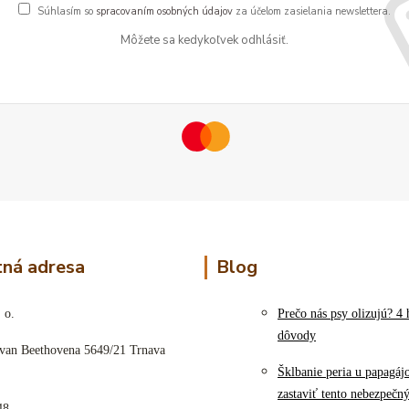
Súhlasím so
spracovaním osobných údajov
za účelom zasielania newslettera.
Môžete sa kedykoľvek odhlásiť.
ná adresa
Blog
 o.
Prečo nás psy olizujú? 4 
dôvody
 van Beethovena 5649/21 Trnava
Šklbanie peria u papagáj
zastaviť tento nebezpečn
48