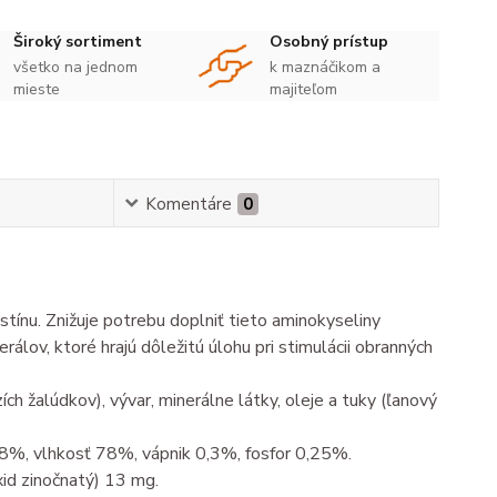
Široký sortiment
Osobný prístup
všetko na jednom
k maznáčikom a
mieste
majiteľom
Komentáre
0
tínu. Znižuje potrebu doplniť tieto aminokyseliny
álov, ktoré hrajú dôležitú úlohu pri stimulácii obranných
 žalúdkov), vývar, minerálne látky, oleje a tuky (ľanový
,8%, vlhkosť 78%, vápnik 0,3%, fosfor 0,25%.
xid zinočnatý) 13 mg.