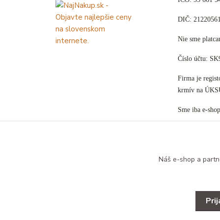
DIČ: 2122056
Nie sme plat
Číslo účtu: S
Firma je regis
krmív na ÚKS
Sme iba e-sho
Náš e-shop a partn
Pri
Copyright © 2025 Designed by B&B ZOO