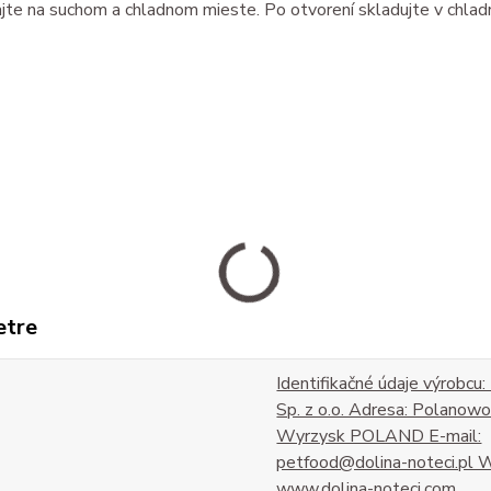
te na suchom a chladnom mieste. Po otvorení skladujte v chladn
etre
Identifikačné údaje výrobcu
Sp. z o.o. Adresa: Polano
Wyrzysk POLAND E-mail:
petfood@dolina-noteci.pl 
www.dolina-noteci.com