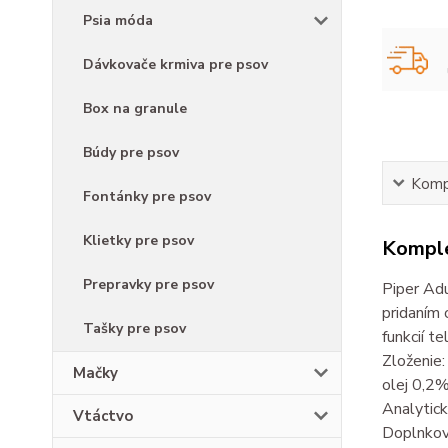
Psia móda
Dávkovače krmiva pre psov
Box na granule
Búdy pre psov
Kompl
Fontánky pre psov
Klietky pre psov
Komple
Prepravky pre psov
Piper Adu
pridaním 
Tašky pre psov
funkcií te
Zloženie:
Mačky
olej 0,2%
Analytick
Vtáctvo
Doplnkové