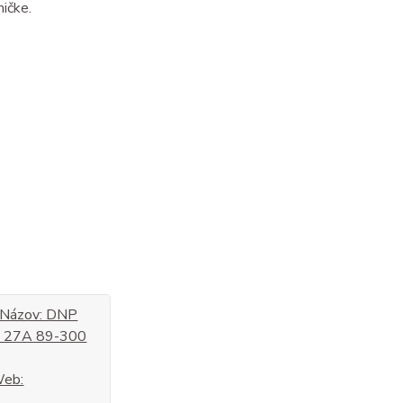
ičke.
: Názov: DNP
wo 27A 89-300
Web: