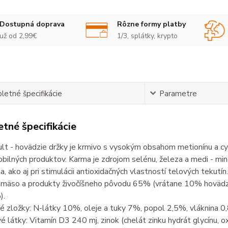
Dostupná doprava
Rôzne formy platby
už od 2,99€
1/3, splátky, krypto
etné špecifikácie
Parametre
tné špecifikácie
lt - hovädzie držky je krmivo s vysokým obsahom metionínu a cys
obilných produktov. Karma je zdrojom selénu, železa a medi - miner
la, ako aj pri stimulácii antioxidačných vlastností telových tekutín.
 mäso a produkty živočíšneho pôvodu 65% (vrátane 10% hovädzích
).
é zložky: N-látky 10%, oleje a tuky 7%, popol 2,5%, vláknina 0
 látky: Vitamín D3 240 mj, zinok (chelát zinku hydrát glycínu, o