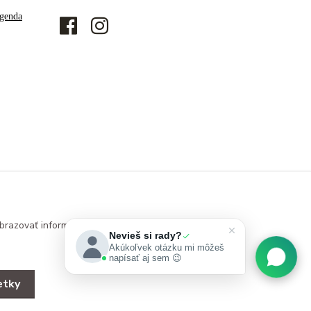
genda
brazovať informácie
Nevieš si rady?
Akúkoľvek otázku mi môžeš
napísať aj sem 😉
etky
Vytvorené na
Eshop-rychlo.sk