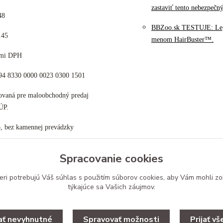
zastaviť tento nebezpečn
48
BBZoo.sk TESTUJE: Le
145
menom HairBuster™.
cami DPH
K94 8330 0000 0023 0300 1501
tovaná pre maloobchodný predaj
ÚP.
p, bez kamennej prevádzky
Spracovanie cookies
eri potrebujú Váš
súhlas
s použitím súborov cookies, aby Vám mohli zo
Upravit zber cookies.
týkajúce sa Vašich záujmov.
jať nevyhnutné
Spravovať možnosti
Prijať vš