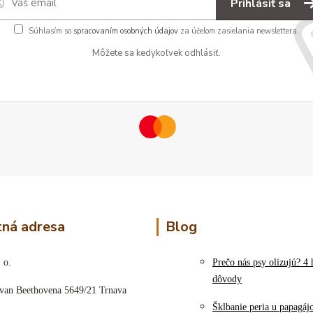
Prihlásiť sa
Súhlasím so
spracovaním osobných údajov
za účelom zasielania newslettera.
Môžete sa kedykoľvek odhlásiť.
ná adresa
Blog
 o.
Prečo nás psy olizujú? 4 
dôvody
 van Beethovena 5649/21 Trnava
Šklbanie peria u papagáj