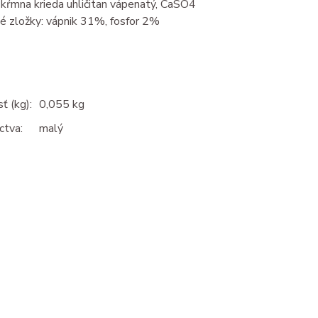
 kŕmna krieda uhličitan vápenatý, CaSO4
é zložky: vápnik 31%, fosfor 2%
 (kg):
0,055 kg
ctva:
malý