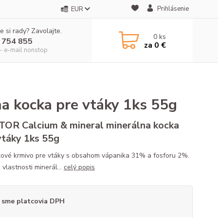
Prihlásenie
EUR
e si rady? Zavolajte.
0
ks
 754 855
za
0 €
- e-mail nonstop
a kocka pre vtáky 1ks 55g
OR Calcium & mineral minerálna kocka
vtáky 1ks 55g
ové krmivo pre vtáky s obsahom vápanika 31% a fosforu 2%.
vlastnosti minerál...
celý popis
 sme platcovia DPH