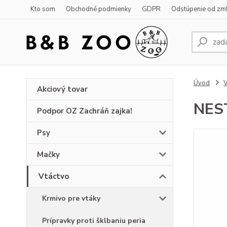
Kto som
Obchodné podmienky
GDPR
Odstúpenie od zm
Úvod
V
Akciový tovar
NEST
Podpor OZ Zachráň zajka!
Psy
Mačky
Vtáctvo
Krmivo pre vtáky
Prípravky proti šklbaniu peria