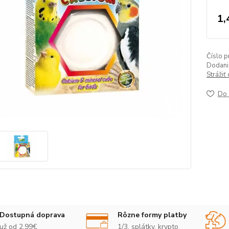
1,
Číslo p
Dodanie
Strážiť
Do 
Dostupná doprava
Rôzne formy platby
už od 2,99€
1/3, splátky, krypto