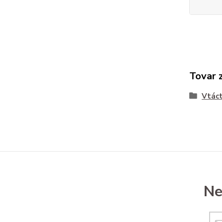
Tovar 
Vtác
Ne