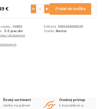
49 €
Pridať do košíka
roduktu:
15863
EAN kód:
5901636000325
 :
3-5 prac.dni
Značka:
Nestor
 cenu / dostupnosť
obľúbených
Široký sortiment
Osobný prístup
všetko na jednom
k maznáčikom a