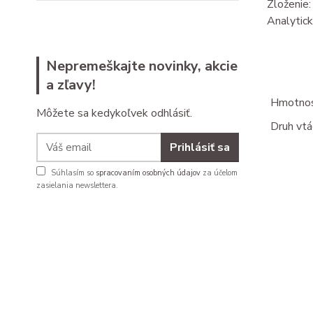
Zloženie:
Analytick
Nepremeškajte novinky, akcie
a zľavy!
Hmotnosť
Môžete sa kedykoľvek odhlásiť.
Druh vtá
Prihlásiť sa
Súhlasím so
spracovaním osobných údajov
za účelom
zasielania newslettera.