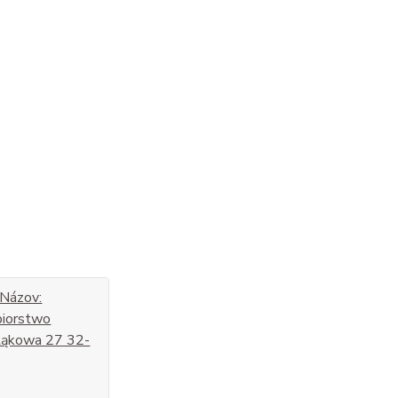
 Názov:
biorstwo
Łąkowa 27 32-