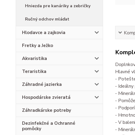
Hniezda pre kanáriky a zebričky
Ručný odchov mláďat
Hlodavce a zajkovia
Kompl
Fretky a Ježko
Komple
Akvaristika
Doplnkov
Hlavné v
Teraristika
- Potešt
Záhradné jazierka
- Ideálny
- Minerál
Hospodárske zvieratá
- Pomôže 
- Podporí
Záhradkárske potreby
- Hmotno
- V balen
Dezinfekčné a Ochranné
pomôcky
- Minerá