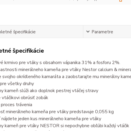
etné špecifikácie
Parametre
tné špecifikácie
é krmivo pre vtáky s obsahom vápanika 31% a fosforu 2%.
lastnosti minerálneho kameňa pre vtáky Nestor calcium & minera
e svojho okrídleného kamaráta a zaobstarajte mu minerálny k
 pre všetky druhy
ny kameň slúži ako doplnok pestrej vtáčej stravy
vtáčikovi obrúsiť zobák
 proces trávenia
sť minerálneho kameňa pre vtáky predstavuje 0,055 kg
í nájdete jeden kus minerálneho kameňa pre vtáky
lny kameň pre vtáky NESTOR si nepochybne obľúbi každý vtáčik