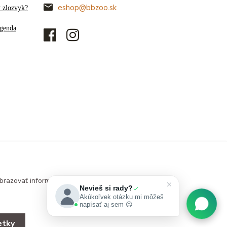
eshop@bbzoo.sk
ý zlozvyk?
genda
brazovať informácie
Nevieš si rady?
Akúkoľvek otázku mi môžeš
napísať aj sem 😉
etky