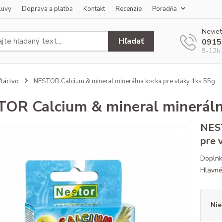
luvy
Doprava a platba
Kontakt
Recenzie
Poradňa
Neviet
Hľadať
0915
9-12h 
táctvo
NESTOR Calcium & mineral minerálna kocka pre vtáky 1ks 55g
OR Calcium & mineral mineráln
NEST
pre 
Doplnk
Hlavné 
Nie