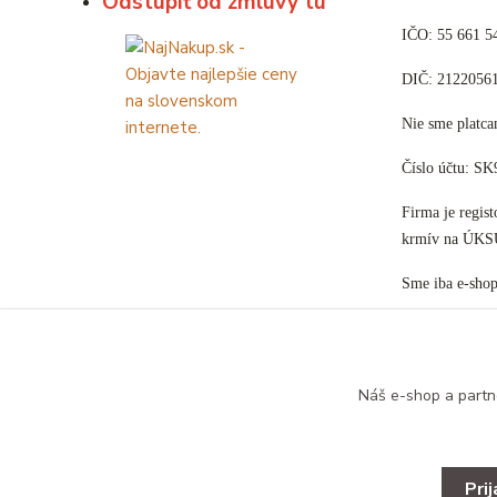
Odstúpiť od zmluvy tu
IČO: 55 661 5
DIČ: 2122056
Nie sme plat
Číslo účtu: S
Firma je regis
krmív na ÚKS
Sme iba e-sho
Náš e-shop a partn
Pri