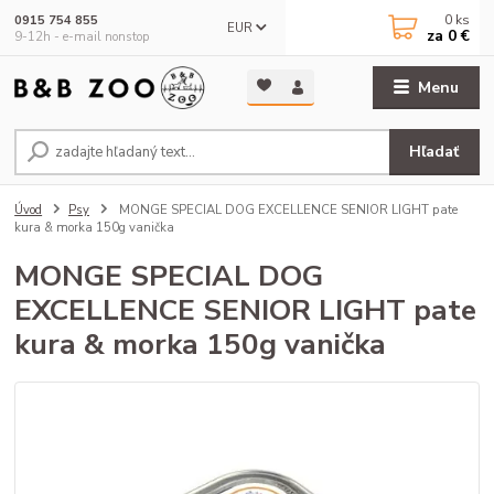
0
ks
0915 754 855
EUR
za
0 €
9-12h - e-mail nonstop
Menu
Hľadať
Úvod
Psy
MONGE SPECIAL DOG EXCELLENCE SENIOR LIGHT pate
kura & morka 150g vanička
MONGE SPECIAL DOG
EXCELLENCE SENIOR LIGHT pate
kura & morka 150g vanička