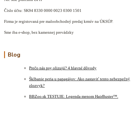
Číslo účtu: SK94 8330 0000 0023 0300 1501
Firma je registovaná pre maloobchodný predaj krmív na ÚKSÚP.
Sme iba e-shop, bez kamennej prevádzky
Blog
Prečo nás psy olizujú? 4 hlavné dôvody
Šklbanie peria u papagájov: Ako zastaviť tento nebezpečný
zlozvyk?
BBZoo.sk TESTUJE: Legenda menom HairBuster™.