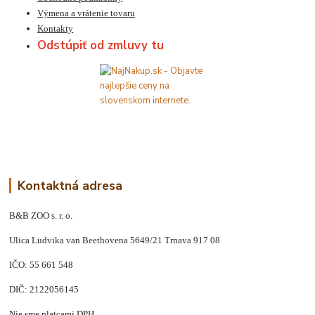
Výmena a vrátenie tovaru
Kontakty
Odstúpiť od zmluvy tu
Kontaktná adresa
B&B ZOO s. r. o.
Ulica Ludvika van Beethovena 5649/21 Trnava 917 08
IČO: 55 661 548
DIČ: 2122056145
Nie sme platcami DPH