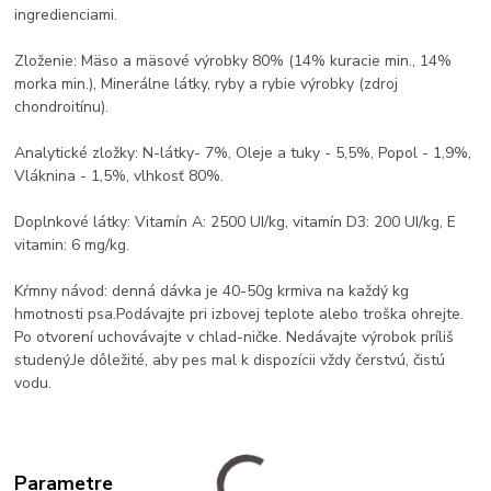
ingredienciami.
Zloženie: Mäso a mäsové výrobky 80% (14% kuracie min., 14%
morka min.), Minerálne látky, ryby a rybie výrobky (zdroj
chondroitínu).
Analytické zložky: N-látky- 7%, Oleje a tuky - 5,5%, Popol - 1,9%,
Vláknina - 1,5%, vlhkosť 80%.
Doplnkové látky: Vitamín A: 2500 UI/kg, vitamín D3: 200 UI/kg, E
vitamin: 6 mg/kg.
Kŕmny návod: denná dávka je 40-50g krmiva na každý kg
hmotnosti psa.Podávajte pri izbovej teplote alebo troška ohrejte.
Po otvorení uchovávajte v chlad-ničke. Nedávajte výrobok príliš
studený.Je dôležité, aby pes mal k dispozícii vždy čerstvú, čistú
vodu.
Parametre