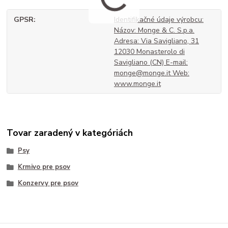
GPSR
Identifikačné údaje výrobcu:
Názov: Monge & C. S.p.a.
Adresa: Via Savigliano, 31
12030 Monasterolo di
Savigliano (CN) E-mail:
monge@monge.it Web:
www.monge.it
Tovar zaradený v kategóriách
Psy
Krmivo pre psov
Konzervy pre psov