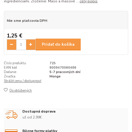
ingredienciami. Zloženie: Mäso a mäsové ...
celý popis
Nie sme platcovia DPH
1,25 €
Pridať do košíka
Číslo produktu:
725
EAN kód:
8009470060486
Dodanie :
5-7 pracovných dní
Značka:
Monge
Strážiť cenu / dostupnosť
Do obľúbených
Dostupná doprava
už od 2,99€
Rôzne formy platby