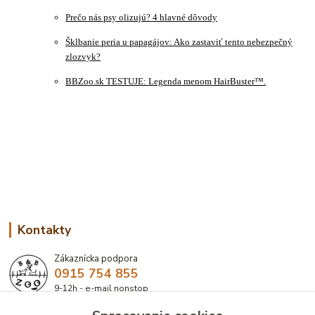
Prečo nás psy olizujú? 4 hlavné dôvody
Šklbanie peria u papagájov: Ako zastaviť tento nebezpečný
zlozvyk?
BBZoo.sk TESTUJE: Legenda menom HairBuster™.
Kontakty
Zákaznícka podpora
0915 754 855
9-12h - e-mail nonstop
eshop@bbzoo.sk