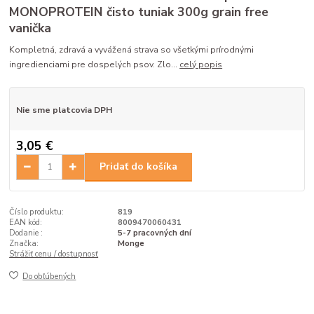
MONOPROTEIN čisto tuniak 300g grain free
vanička
Kompletná, zdravá a vyvážená strava so všetkými prírodnými
ingredienciami pre dospelých psov. Zlo...
celý popis
Nie sme platcovia DPH
3,05 €
Pridať do košíka
Číslo produktu:
819
EAN kód:
8009470060431
Dodanie :
5-7 pracovných dní
Značka:
Monge
Strážiť cenu / dostupnosť
Do obľúbených