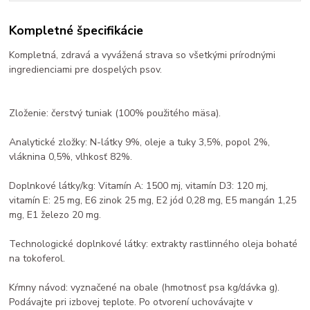
Kompletné špecifikácie
Kompletná, zdravá a vyvážená strava so všetkými prírodnými
ingredienciami pre dospelých psov.
Zloženie: čerstvý tuniak (100% použitého mäsa).
Analytické zložky: N-látky 9%, oleje a tuky 3,5%, popol 2%,
vláknina 0,5%, vlhkosť 82%.
Doplnkové látky/kg: Vitamín A: 1500 mj, vitamín D3: 120 mj,
vitamín E: 25 mg, E6 zinok 25 mg, E2 jód 0,28 mg, E5 mangán 1,25
mg, E1 železo 20 mg.
Technologické doplnkové látky: extrakty rastlinného oleja bohaté
na tokoferol.
Kŕmny návod: vyznačené na obale (hmotnosť psa kg/dávka g).
Podávajte pri izbovej teplote. Po otvorení uchovávajte v