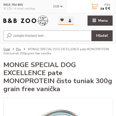
0
ks
0915 754 855
EUR
za
0 €
9-12h - e-mail nonstop
Menu
Hľadať
Úvod
Psy
MONGE SPECIAL DOG EXCELLENCE pate MONOPROTEIN
čisto tuniak 300g grain free vanička
MONGE SPECIAL DOG
EXCELLENCE pate
MONOPROTEIN čisto tuniak 300g
grain free vanička