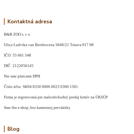
Kontaktná adresa
B&B ZOO s. r. o.
Ulica Ludvika van Beethovena 5649/21 Trnava 917 08
IČO: 55 661 548
DIČ: 2122056145
Nie sme platcami DPH
Číslo účtu: SK94 8330 0000 0023 0300 1501
Firma je registovaná pre maloobchodný predaj krmív na ÚKSÚP.
Sme iba e-shop, bez kamennej prevádzky
Blog