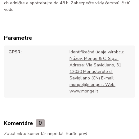
chladničke a spotrebujte do 48 h. Zabezpečte vždy čerstvú, čistú
vodu.
Parametre
GPSR
Identifikačné údaje výrobcu:
Názov: Monge & C. S.p.a.
Adresa: Via Savigliano, 31
12030 Monasterolo di
Savigliano (CN) E-mail:
monge@monge.it Web:
www.monge.it
Komentáre
0
Zatial nikto komentár nepridal. Buďte prvý.