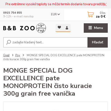
Pre extrémne vysoké teploty sa môže termín dodania tovaru predľžiť.
0
ks
0915 754 855
EUR
za
0 €
9-12h - e-mail nonstop
Menu
Hľadať
Úvod
Psy
MONGE SPECIAL DOG EXCELLENCE pate MONOPROTEIN
čisto kuracie 300g grain free vanička
MONGE SPECIAL DOG
EXCELLENCE pate
MONOPROTEIN čisto kuracie
300g grain free vanička