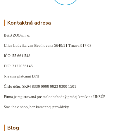
Kontaktná adresa
B&B ZOO s. r. o.
Ulica Ludvika van Beethovena 5649/21 Trnava 917 08
IČO: 55 661 548
DIČ: 2122056145
Nie sme platcami DPH
Číslo účtu: SK94 8330 0000 0023 0300 1501
Firma je registovaná pre maloobchodný predaj krmív na ÚKSÚP.
Sme iba e-shop, bez kamennej prevádzky
Blog