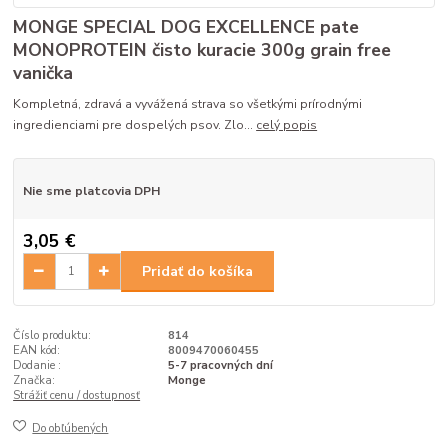
MONGE SPECIAL DOG EXCELLENCE pate
MONOPROTEIN čisto kuracie 300g grain free
vanička
Kompletná, zdravá a vyvážená strava so všetkými prírodnými
ingredienciami pre dospelých psov. Zlo...
celý popis
Nie sme platcovia DPH
3,05 €
Pridať do košíka
Číslo produktu:
814
EAN kód:
8009470060455
Dodanie :
5-7 pracovných dní
Značka:
Monge
Strážiť cenu / dostupnosť
Do obľúbených