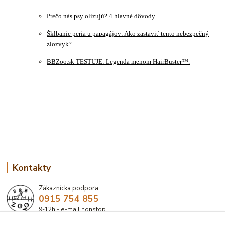
Prečo nás psy olizujú? 4 hlavné dôvody
Šklbanie peria u papagájov: Ako zastaviť tento nebezpečný
zlozvyk?
BBZoo.sk TESTUJE: Legenda menom HairBuster™.
Kontakty
Zákaznícka podpora
0915 754 855
9-12h - e-mail nonstop