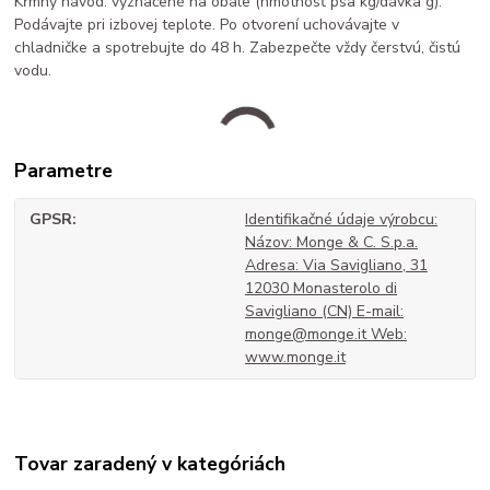
Kŕmny návod: vyznačené na obale (hmotnosť psa kg/dávka g).
Podávajte pri izbovej teplote. Po otvorení uchovávajte v
chladničke a spotrebujte do 48 h. Zabezpečte vždy čerstvú, čistú
vodu.
Parametre
GPSR
Identifikačné údaje výrobcu:
Názov: Monge & C. S.p.a.
Adresa: Via Savigliano, 31
12030 Monasterolo di
Savigliano (CN) E-mail:
monge@monge.it Web:
www.monge.it
Tovar zaradený v kategóriách