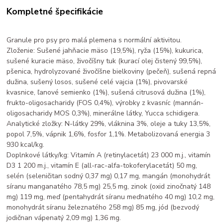
Kompletné špecifikácie
Granule pro psy pro malá plemena s normální aktivitou.
Zloženie: Sušené jahňacie mäso (19,5%), ryža (15%), kukurica,
sušené kuracie mäso, živočíšny tuk (kurací olej čistený 99,5%),
pšenica, hydrolyzované živočíšne bielkoviny (pečeň), sušená repná
dužina, sušený losos, sušené celé vajcia (1%), pivovarské
kvasnice, ľanové semienko (1%), sušená citrusová dužina (1%),
frukto-oligosacharidy (FOS 0,4%), výrobky z kvasníc (mannán-
oligosacharidy MOS 0,3%), minerálne látky, Yucca schidigera.
Analytické zložky: N-látky 29%, vláknina 3%, oleje a tuky 13,5%,
popol 7,5%, vápnik 1,6%, fosfor 1,1%. Metabolizovaná energia 3
930 kcal/kg.
Doplnkové látky/kg: Vitamín A (retinylacetát) 23 000 m.j., vitamín
D3 1 200 m.j., vitamín E (all-rac-alfa-tokoferylacetát) 50 mg,
selén (seleničitan sodný 0,37 mg) 0,17 mg, mangán (monohydrát
síranu manganatého 78,5 mg) 25,5 mg, zinok (oxid zinočnatý 148
mg) 119 mg, meď (pentahydrát síranu meďnatého 40 mg) 10,2 mg,
monohydrát síranu železnatého 258 mg) 85 mg, jód (bezvodý
jodičnan vápenatý 2,09 mg) 1,36 mg.