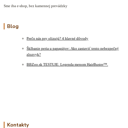
Sme iba e-shop, bez kamennej prevádzky
Blog
Prečo nás psy olizujú? 4 hlavné dôvody
Šklbanie peria u papagájov: Ako zastaviť tento nebezpečný
zlozvyk?
BBZoo.sk TESTUJE: Legenda menom HairBuster™.
Kontakty