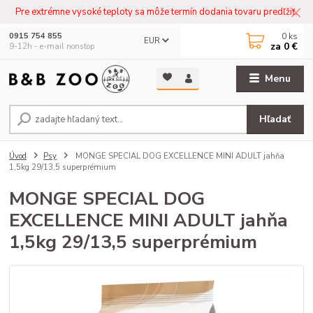
Pre extrémne vysoké teploty sa môže termín dodania tovaru predľžiť.
0
ks
0915 754 855
EUR
za
0 €
9-12h - e-mail nonstop
Menu
Hľadať
Úvod
Psy
MONGE SPECIAL DOG EXCELLENCE MINI ADULT jahňa
1,5kg 29/13,5 superprémium
MONGE SPECIAL DOG
EXCELLENCE MINI ADULT jahňa
1,5kg 29/13,5 superprémium