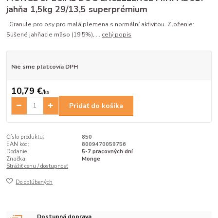
jahňa 1,5kg 29/13,5 superprémium
Granule pro psy pro malá plemena s normální aktivitou. Zloženie:
Sušené jahňacie mäso (19,5%), ...
celý popis
Nie sme platcovia DPH
10,79 €
/
ks
Pridať do košíka
Číslo produktu:
850
EAN kód:
8009470059756
Dodanie :
5-7 pracovných dní
Značka:
Monge
Strážiť cenu / dostupnosť
Do obľúbených
Dostupná doprava