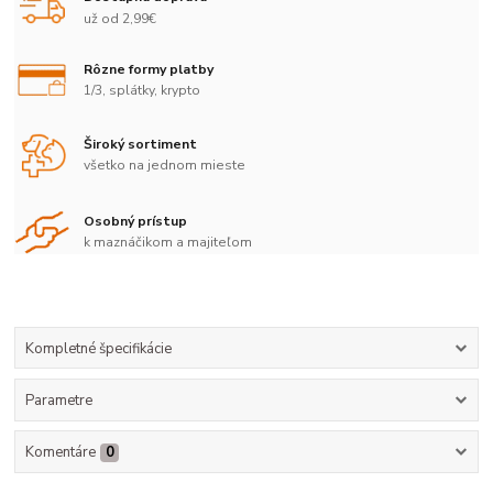
už od 2,99€
Rôzne formy platby
1/3, splátky, krypto
Široký sortiment
všetko na jednom mieste
Osobný prístup
k maznáčikom a majiteľom
Kompletné špecifikácie
Parametre
Komentáre
0