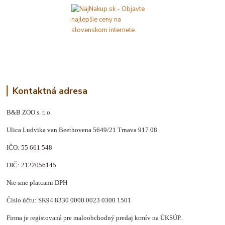
Kontaktná adresa
B&B ZOO s. r. o.
Ulica Ludvika van Beethovena 5649/21 Trnava 917 08
IČO: 55 661 548
DIČ: 2122056145
Nie sme platcami DPH
Číslo účtu: SK94 8330 0000 0023 0300 1501
Firma je registovaná pre maloobchodný predaj krmív na ÚKSÚP.