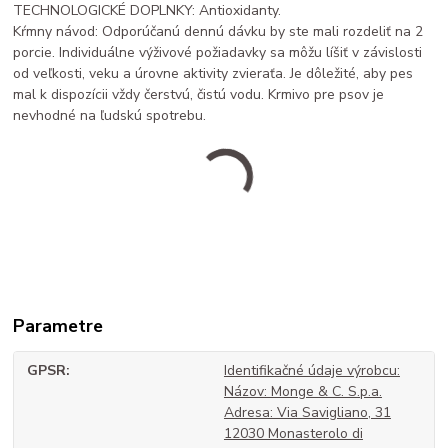
TECHNOLOGICKÉ DOPLNKY: Antioxidanty.
Kŕmny návod: Odporúčanú dennú dávku by ste mali rozdeliť na 2
porcie. Individuálne výživové požiadavky sa môžu líšiť v závislosti
od veľkosti, veku a úrovne aktivity zvieraťa. Je dôležité, aby pes
mal k dispozícii vždy čerstvú, čistú vodu. Krmivo pre psov je
nevhodné na ľudskú spotrebu.
Parametre
GPSR
Identifikačné údaje výrobcu:
Názov: Monge & C. S.p.a.
Adresa: Via Savigliano, 31
12030 Monasterolo di