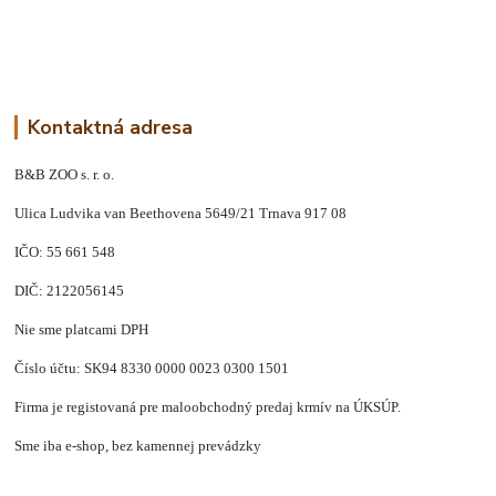
Kontaktná adresa
B&B ZOO s. r. o.
Ulica Ludvika van Beethovena 5649/21 Trnava 917 08
IČO: 55 661 548
DIČ: 2122056145
Nie sme platcami DPH
Číslo účtu: SK94 8330 0000 0023 0300 1501
Firma je registovaná pre maloobchodný predaj krmív na ÚKSÚP.
Sme iba e-shop, bez kamennej prevádzky