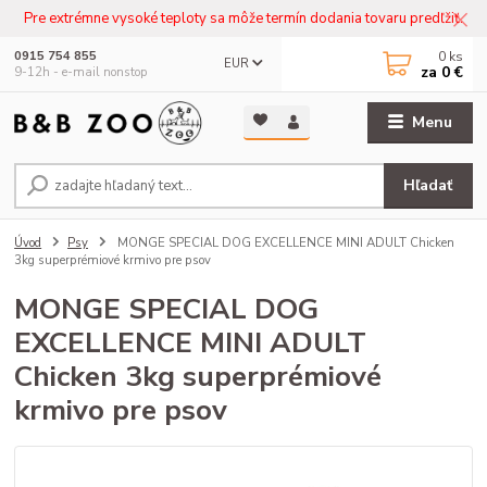
Pre extrémne vysoké teploty sa môže termín dodania tovaru predľžiť.
0
ks
0915 754 855
EUR
za
0 €
9-12h - e-mail nonstop
Menu
Hľadať
Úvod
Psy
MONGE SPECIAL DOG EXCELLENCE MINI ADULT Chicken
3kg superprémiové krmivo pre psov
MONGE SPECIAL DOG
EXCELLENCE MINI ADULT
Chicken 3kg superprémiové
krmivo pre psov