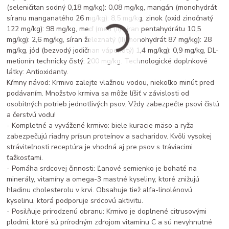
(seleničitan sodný 0,18 mg/kg): 0,08 mg/kg, mangán (monohydrát
síranu manganatého 26 mg/kg): 8,5 mg/kg, zinok (oxid zinočnatý
122 mg/kg): 98 mg/kg, meď (meď (II) síran pentahydrátu 10,5
mg/kg): 2,6 mg/kg, síran železnatý (II) monohydrát 87 mg/kg): 28
mg/kg, jód (bezvodý jodičnan vápenatý) 1,4 mg/kg): 0,9 mg/kg, DL-
metionín technicky čistý: 200 mg/kg. Technologické doplnkové
látky: Antioxidanty.
Kŕmny návod: Krmivo zalejte vlažnou vodou, niekoľko minút pred
podávaním. Množstvo krmiva sa môže líšiť v závislosti od
osobitných potrieb jednotlivých psov. Vždy zabezpečte psovi čistú
a čerstvú vodu!
- Kompletné a vyvážené krmivo: biele kuracie mäso a ryža
zabezpečujú riadny prísun proteínov a sacharidov. Kvôli vysokej
stráviteľnosti receptúra je vhodná aj pre psov s tráviacimi
ťažkosťami.
- Pomáha srdcovej činnosti: Ľanové semienko je bohaté na
minerály, vitamíny a omega-3 mastné kyseliny, ktoré znižujú
hladinu cholesterolu v krvi. Obsahuje tiež alfa-linolénovú
kyselinu, ktorá podporuje srdcovú aktivitu.
- Posilňuje prirodzenú obranu: Krmivo je doplnené citrusovými
plodmi, ktoré sú prírodným zdrojom vitamínu C a sú nevyhnutné