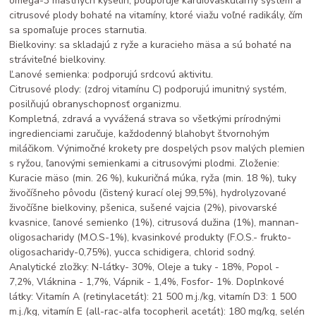
omega-3 mastných kyselín, podporuje kardiovaskulárny systém a
citrusové plody bohaté na vitamíny, ktoré viažu voľné radikály, čím
sa spomaľuje proces starnutia.
Bielkoviny: sa skladajú z ryže a kuracieho mäsa a sú bohaté na
stráviteľné bielkoviny.
Ľanové semienka: podporujú srdcovú aktivitu.
Citrusové plody: (zdroj vitamínu C) podporujú imunitný systém,
posilňujú obranyschopnosť organizmu.
Kompletná, zdravá a vyvážená strava so všetkými prírodnými
ingredienciami zaručuje, každodenný blahobyt štvornohým
miláčikom. Výnimočné krokety pre dospelých psov malých plemien
s ryžou, ľanovými semienkami a citrusovými plodmi. Zloženie:
Kuracie mäso (min. 26 %), kukuričná múka, ryža (min. 18 %), tuky
živočíšneho pôvodu (čistený kurací olej 99,5%), hydrolyzované
živočíšne bielkoviny, pšenica, sušené vajcia (2%), pivovarské
kvasnice, ľanové semienko (1%), citrusová dužina (1%), mannan-
oligosacharidy (M.O.S-1%), kvasinkové produkty (F.O.S.- frukto-
oligosacharidy-0,75%), yucca schidigera, chlorid sodný.
Analytické zložky: N-látky- 30%, Oleje a tuky - 18%, Popol -
7,2%, Vláknina - 1,7%, Vápnik - 1,4%, Fosfor- 1%. Doplnkové
látky: Vitamín A (retinylacetát): 21 500 m.j./kg, vitamín D3: 1 500
m.j./kg, vitamín E (all-rac-alfa tocopheril acetát): 180 mg/kg, selén