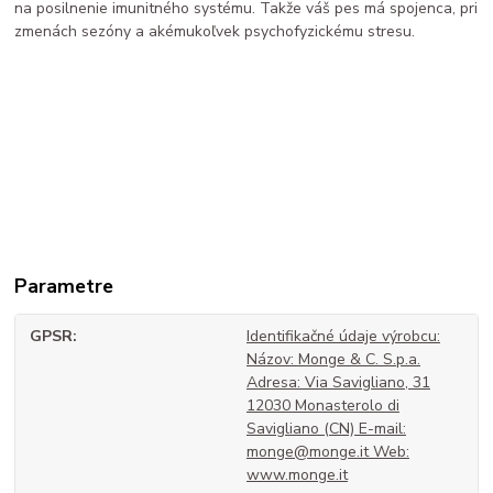
na posilnenie imunitného systému. Takže váš pes má spojenca, pri
zmenách sezóny a akémukoľvek psychofyzickému stresu.
Parametre
GPSR
Identifikačné údaje výrobcu:
Názov: Monge & C. S.p.a.
Adresa: Via Savigliano, 31
12030 Monasterolo di
Savigliano (CN) E-mail:
monge@monge.it Web:
www.monge.it