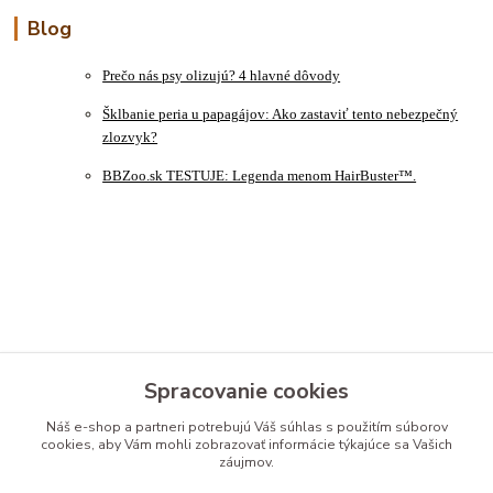
Blog
Prečo nás psy olizujú? 4 hlavné dôvody
Šklbanie peria u papagájov: Ako zastaviť tento nebezpečný
zlozvyk?
BBZoo.sk TESTUJE: Legenda menom HairBuster™.
Spracovanie cookies
Kontakty
Náš e-shop a partneri potrebujú Váš
súhlas
s použitím súborov
cookies, aby Vám mohli zobrazovať informácie týkajúce sa Vašich
Zákaznícka podpora
záujmov.
0915 754 855