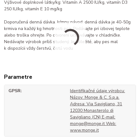
Výživové doplnkové látky/kg: Vitamín A 2500 IU/kg, vitamín D3
250 IU/kg, vitamín E 10 mg/kg
Doporučená denná dávka, kŕmny návod: denná dávka je 40-50g
krmiva na každý kg hmotnosti psa. Podávajte pri izbovej teplote
alebo troška ohrejte. Po otvorení uchovávajte v chladničke.
Nedávajte výrobok príliš studený. Je dôležité, aby pes mal
k dispozícii vždy čerstvú, čistú vodu
Parametre
GPSR
Identifikačné údaje výrobcu:
Názov: Monge & C. S.p.a.
Adresa: Via Savigliano, 31
12030 Monasterolo di
Savigliano (CN) E-mail:
monge@monge.it Web:
www.monge.it