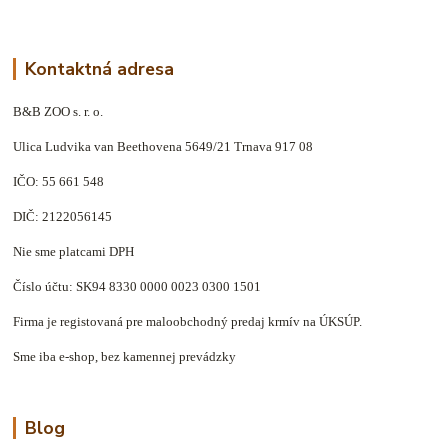
Kontaktná adresa
B&B ZOO s. r. o.
Ulica Ludvika van Beethovena 5649/21 Trnava 917 08
IČO: 55 661 548
DIČ: 2122056145
Nie sme platcami DPH
Číslo účtu: SK94 8330 0000 0023 0300 1501
Firma je registovaná pre maloobchodný predaj krmív na ÚKSÚP.
Sme iba e-shop, bez kamennej prevádzky
Blog