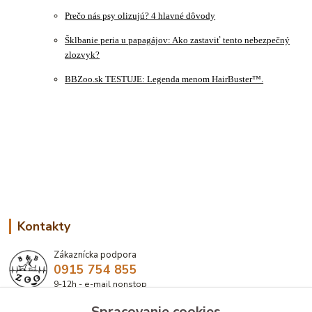
Prečo nás psy olizujú? 4 hlavné dôvody
Šklbanie peria u papagájov: Ako zastaviť tento nebezpečný
zlozvyk?
BBZoo.sk TESTUJE: Legenda menom HairBuster™.
Kontakty
Zákaznícka podpora
0915 754 855
9-12h - e-mail nonstop
Spracovanie cookies
eshop@bbzoo.sk