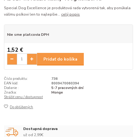
Special Dog Excellence je produktová rada vytvorená tak, aby ponúkala
vášmu psíkovi len to najlepšie...
celý popis
Nie sme platcovia DPH
1,52 €
Pridať do košíka
Číslo produktu:
736
EAN kód:
8009470060394
Dodanie :
5-7 pracovných dní
Značka:
Monge
Strážiť cenu / dostupnosť
Do obľúbených
Dostupná doprava
už od 2,99€