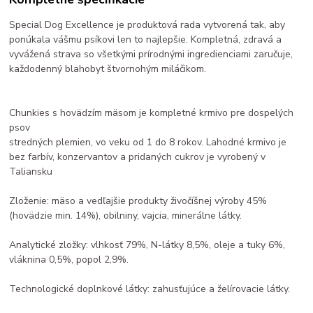
Special Dog Excellence je produktová rada vytvorená tak, aby
ponúkala vášmu psíkovi len to najlepšie. Kompletná, zdravá a
vyvážená strava so všetkými prírodnými ingredienciami zaručuje,
každodenný blahobyt štvornohým miláčikom.
Chunkies s hovädzím mäsom je kompletné krmivo pre dospelých
psov
stredných plemien, vo veku od 1 do 8 rokov. Lahodné krmivo je
bez farbív, konzervantov a pridaných cukrov je vyrobený v
Taliansku
Zloženie: mäso a vedľajšie produkty živočíšnej výroby 45%
(hovädzie min. 14%), obilniny, vajcia, minerálne látky.
Analytické zložky: vlhkosť 79%, N-látky 8,5%, oleje a tuky 6%,
vláknina 0,5%, popol 2,9%.
Technologické doplnkové látky: zahusťujúce a želírovacie látky.