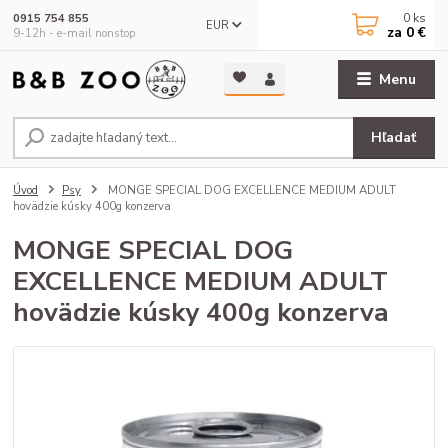
0
ks
0915 754 855
EUR
za
0 €
9-12h - e-mail nonstop
Menu
Hľadať
Úvod
Psy
MONGE SPECIAL DOG EXCELLENCE MEDIUM ADULT
hovädzie kúsky 400g konzerva
MONGE SPECIAL DOG
EXCELLENCE MEDIUM ADULT
hovädzie kúsky 400g konzerva