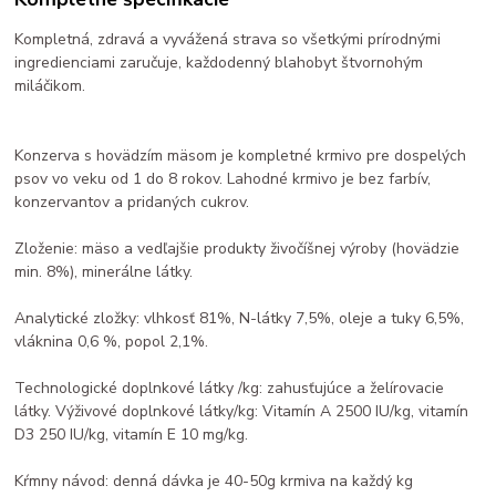
Kompletná, zdravá a vyvážená strava so všetkými prírodnými
ingredienciami zaručuje, každodenný blahobyt štvornohým
miláčikom.
Konzerva s hovädzím mäsom je kompletné krmivo pre dospelých
psov vo veku od 1 do 8 rokov. Lahodné krmivo je bez farbív,
konzervantov a pridaných cukrov.
Zloženie: mäso a vedľajšie produkty živočíšnej výroby (hovädzie
min. 8%), minerálne látky.
Analytické zložky: vlhkosť 81%, N-látky 7,5%, oleje a tuky 6,5%,
vláknina 0,6 %, popol 2,1%.
Technologické doplnkové látky /kg: zahusťujúce a želírovacie
látky. Výživové doplnkové látky/kg: Vitamín A 2500 IU/kg, vitamín
D3 250 IU/kg, vitamín E 10 mg/kg.
Kŕmny návod: denná dávka je 40-50g krmiva na každý kg