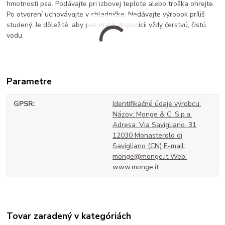
hmotnosti psa. Podávajte pri izbovej teplote alebo troška ohrejte.
Po otvorení uchovávajte v chladničke. Nedávajte výrobok príliš
studený. Je dôležité, aby pes mal k dispozícii vždy čerstvú, čistú
vodu.
Parametre
GPSR
Identifikačné údaje výrobcu:
Názov: Monge & C. S.p.a.
Adresa: Via Savigliano, 31
12030 Monasterolo di
Savigliano (CN) E-mail:
monge@monge.it Web:
www.monge.it
Tovar zaradený v kategóriách