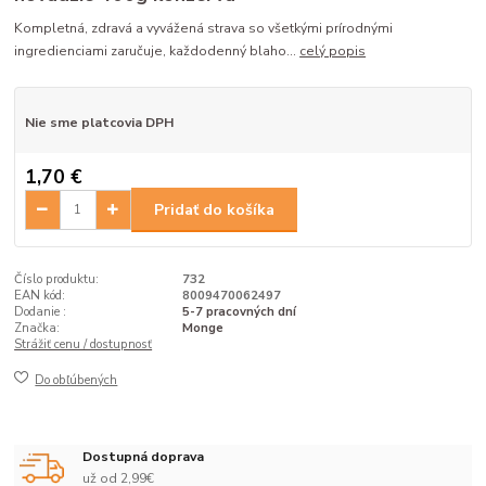
Kompletná, zdravá a vyvážená strava so všetkými prírodnými
ingredienciami zaručuje, každodenný blaho...
celý popis
Nie sme platcovia DPH
1,70 €
Pridať do košíka
Číslo produktu:
732
EAN kód:
8009470062497
Dodanie :
5-7 pracovných dní
Značka:
Monge
Strážiť cenu / dostupnosť
Do obľúbených
Dostupná doprava
už od 2,99€