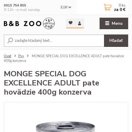
0
ks
0915 754 855
EUR
za
0 €
9-12h - e-mail nonstop
Menu
Hľadať
Úvod
Psy
MONGE SPECIAL DOG EXCELLENCE ADULT pate hovädzie
400g konzerva
MONGE SPECIAL DOG
EXCELLENCE ADULT pate
hovädzie 400g konzerva