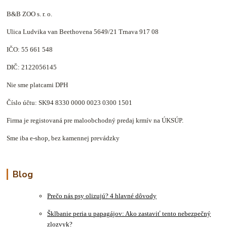
B&B ZOO s. r. o.
Ulica Ludvika van Beethovena 5649/21 Trnava 917 08
IČO: 55 661 548
DIČ: 2122056145
Nie sme platcami DPH
Číslo účtu: SK94 8330 0000 0023 0300 1501
Firma je registovaná pre maloobchodný predaj krmív na ÚKSÚP.
Sme iba e-shop, bez kamennej prevádzky
Blog
Prečo nás psy olizujú? 4 hlavné dôvody
Šklbanie peria u papagájov: Ako zastaviť tento nebezpečný
zlozvyk?