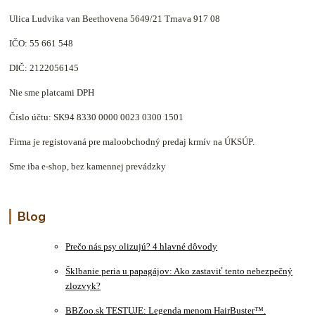
Ulica Ludvika van Beethovena 5649/21 Trnava 917 08
IČO: 55 661 548
DIČ: 2122056145
Nie sme platcami DPH
Číslo účtu: SK94 8330 0000 0023 0300 1501
Firma je registovaná pre maloobchodný predaj krmív na ÚKSÚP.
Sme iba e-shop, bez kamennej prevádzky
Blog
Prečo nás psy olizujú? 4 hlavné dôvody
Šklbanie peria u papagájov: Ako zastaviť tento nebezpečný
zlozvyk?
BBZoo.sk TESTUJE: Legenda menom HairBuster™.