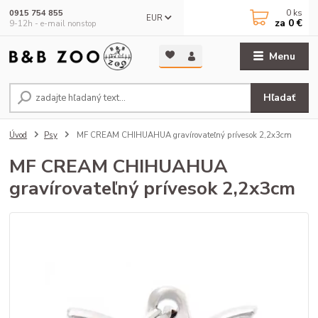
0
ks
0915 754 855
EUR
za
0 €
9-12h - e-mail nonstop
Menu
Hľadať
Úvod
Psy
MF CREAM CHIHUAHUA gravírovateľný prívesok 2,2x3cm
MF CREAM CHIHUAHUA
gravírovateľný prívesok 2,2x3cm