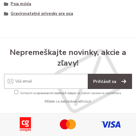
Psia móda
Gravírovateľné prívesky pre psa
Nepremeškajte novinky, akcie a
zľavy!
Prihlásiť sa
Súhlasím so
spracovaním osobných údajov
za účelom zasielania newslettera.
Môžete sa kedykoľvek odhlásiť.