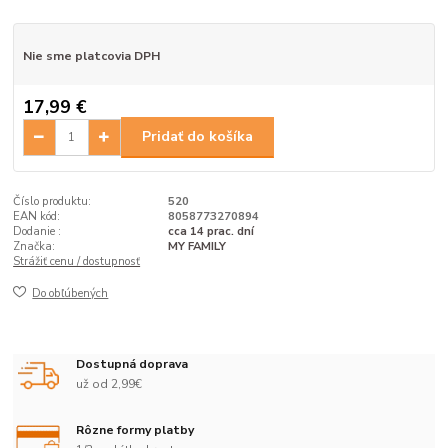
Nie sme platcovia DPH
17,99 €
Pridať do košíka
Číslo produktu:
520
EAN kód:
8058773270894
Dodanie :
cca 14 prac. dní
Značka:
MY FAMILY
Strážiť cenu / dostupnosť
Do obľúbených
Dostupná doprava
už od 2,99€
Rôzne formy platby