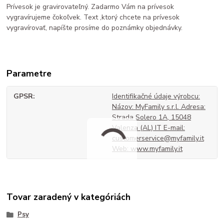
Prívesok je gravirovateľný. Zadarmo Vám na prívesok
vygravírujeme čokoľvek. Text ,ktorý chcete na prívesok
vygravírovať, napíšte prosíme do poznámky objednávky.
Parametre
GPSR
Identifikačné údaje výrobcu:
Názov: MyFamily s.r.l. Adresa:
Strada Solero 1A, 15048
Valenza (AL) IT E-mail:
customerservice@myfamily.it
Web: www.myfamily.it
Tovar zaradený v kategóriách
Psy