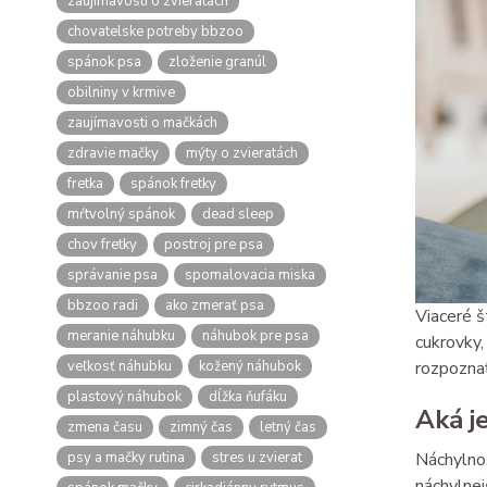
zaujímavosti o zvieratách
chovatelske potreby bbzoo
spánok psa
zloženie granúl
obilniny v krmive
zaujímavosti o mačkách
zdravie mačky
mýty o zvieratách
fretka
spánok fretky
mŕtvolný spánok
dead sleep
chov fretky
postroj pre psa
správanie psa
spomalovacia miska
bbzoo radi
ako zmerať psa
Viaceré š
meranie náhubku
náhubok pre psa
cukrovky,
rozpoznať
veľkosť náhubku
kožený náhubok
plastový náhubok
dĺžka ňufáku
Aká j
zmena času
zimný čas
letný čas
Náchylnos
psy a mačky rutina
stres u zvierat
náchylnej