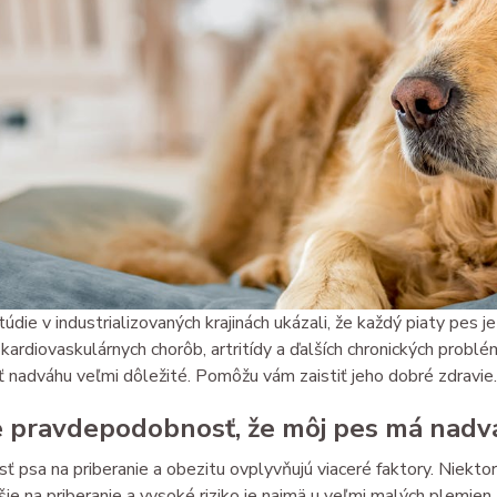
túdie v industrializovaných krajinách ukázali, že každý piaty pes
 kardiovaskulárnych chorôb, artritídy a ďalších chronických prob
 nadváhu veľmi dôležité. Pomôžu vám zaistiť jeho dobré zdravie.
e pravdepodobnosť, že môj pes má nad
ť psa na priberanie a obezitu ovplyvňujú viaceré faktory. Niektor
šie na priberanie a vysoké riziko je najmä u veľmi malých plemien.