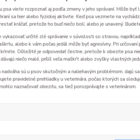
 psa viete rozpoznať aj podľa zmeny v jeho správaní. Môže byť 
 hraní sa hier alebo fyzickej aktivite. Keď psa vezmete na vychá
restať kráčať, pretože ho buď niečo bolí, alebo je unavený. Budete
vykazovať určité zlé správanie v súvislosti so stravou, napríklad
škrtu, alebo k vám počas jedál môže byť agresívny. Pri určovaní 
 kŕmite. Dôležité je odpovedať čestne, pretože k obezite psa niek
ávajú niečo malé, príliš veľa maškŕt alebo zvyšky vlastných jedá
 nadváha sú u psov skutočným a naliehavým problémom, dajú sa vš
ujete pravidelné prehliadky u veterinára, počas ktorých sa sledu
mohlo naznačovať obezitu, sa tiež porozprávajte s veterinárom.