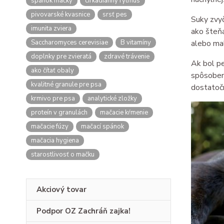
spánok mačky
cirkadiánny rytmus
pivovarské kvasnice
srsť pes
Suky zvyč
imunita zviera
ako šteňa
alebo mal
Saccharomyces cerevisiae
B vitamíny
doplnky pre zvieratá
zdravé trávenie
Ak bol pe
ako čítať obaly
spôsobené
kvalitné granule pre psa
dostatočn
krmivo pre psa
analytické zložky
proteín v granulách
mačacie kŕmenie
mačacie fúzy
mačací spánok
mačacia hygiena
starostlivosť o mačku
Akciový tovar
Podpor OZ Zachráň zajka!