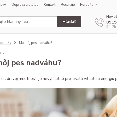
luvy
Doprava a platba
Kontakt
Recenzie
Poradňa
Neviet
Hľadať
0915
9-12h 
Poradňa
Má môj pes nadváhu?
2023
ôj pes nadváhu?
ie zdravej hmotnosti je nevyhnutné pre trvalú vitalitu a energiu ps