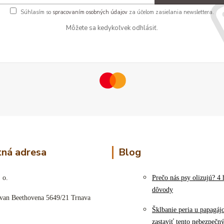
Súhlasím so
spracovaním osobných údajov
za účelom zasielania newslettera.
Môžete sa kedykoľvek odhlásiť.
ná adresa
Blog
 o.
Prečo nás psy olizujú? 4 
dôvody
 van Beethovena 5649/21 Trnava
Šklbanie peria u papagáj
zastaviť tento nebezpečn