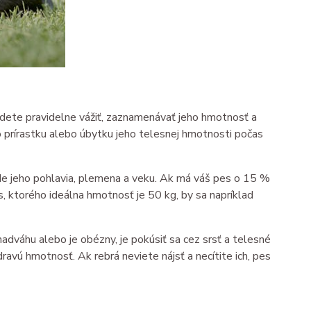
budete pravidelne vážiť, zaznamenávať jeho hmotnosť a
o prírastku alebo úbytku jeho telesnej hmotnosti počas
e jeho pohlavia, plemena a veku. Ak má váš pes o 15 %
s, ktorého ideálna hmotnosť je 50 kg, by sa napríklad
nadváhu alebo je obézny, je pokúsiť sa cez srsť a telesné
dravú hmotnosť. Ak rebrá neviete nájsť a necítite ich, pes