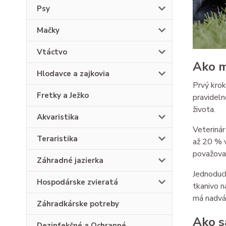
Psy
Mačky
Vtáctvo
Ako m
Hlodavce a zajkovia
Prvý krok
Fretky a Ježko
pravideln
života.
Akvaristika
Veteriná
Teraristika
až 20 % v
považova
Záhradné jazierka
Jednoduch
Hospodárske zvieratá
tkanivo n
má nadvá
Záhradkárske potreby
Ako s
Dezinfekčné a Ochranné