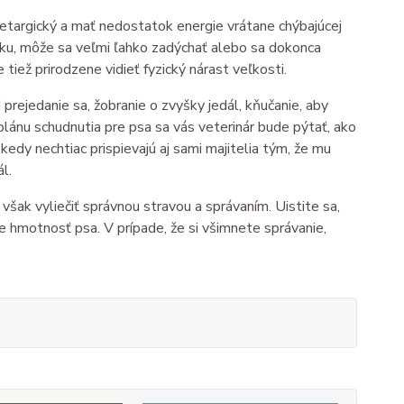
letargický a mať nedostatok energie vrátane chýbajúcej
dzku, môže sa veľmi ľahko zadýchať alebo sa dokonca
 tiež prirodzene vidieť fyzický nárast veľkosti.
 prejedanie sa, žobranie o zvyšky jedál, kňučanie, aby
plánu schudnutia pre psa sa vás veterinár bude pýtať, ako
edy nechtiac prispievajú aj sami majitelia tým, že mu
l.
ak vyliečiť správnou stravou a správaním. Uistite sa,
je hmotnosť psa. V prípade, že si všimnete správanie,