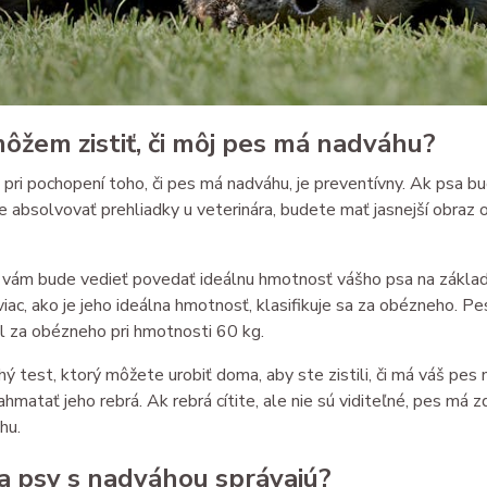
ôžem zistiť, či môj pes má nadváhu?
 pri pochopení toho, či pes má nadváhu, je preventívny. Ak psa 
e absolvovať prehliadky u veterinára, budete mať jasnejší obraz 
r vám bude vedieť povedať ideálnu hmotnosť vášho psa na základ
iac, ako je jeho ideálna hmotnosť, klasifikuje sa za obézneho. Pe
l za obézneho pri hmotnosti 60 kg.
ý test, ktorý môžete urobiť doma, aby ste zistili, či má váš pes 
ahmatať jeho rebrá. Ak rebrá cítite, ale nie sú viditeľné, pes má z
hu.
a psy s nadváhou správajú?