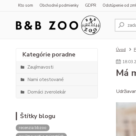
Kto som
Obchodné podmienky
GDPR
Odstúpenie od zm
Úvod
18
.
03
.
Zaujímavosti
Má m
Nami otestované
Udržiavan
Domáci zverolekár
Štítky blogu
recenzia bbzoo