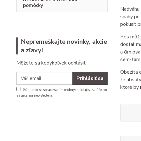
pomôcky
Nadváhu u
snahy pri
pokúsiť p
Pes môže 
Nepremeškajte novinky, akcie
dostal ma
a zľavy!
a čím psa
sem-tam d
Môžete sa kedykoľvek odhlásiť.
Obezita a
Prihlásiť sa
že absolv
ktoré by 
Súhlasím so
spracovaním osobných údajov
za účelom
zasielania newslettera.