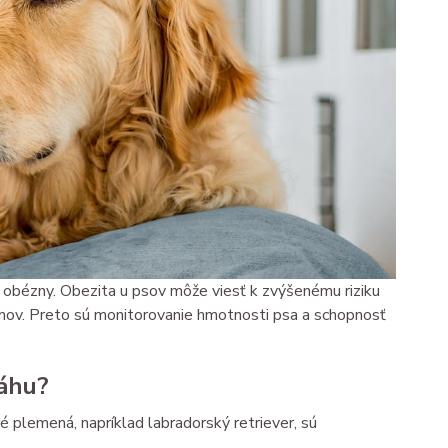
 je obézny. Obezita u psov môže viesť k zvýšenému riziku
lémov. Preto sú monitorovanie hmotnosti psa a schopnosť
váhu?
é plemená, napríklad labradorský retriever, sú