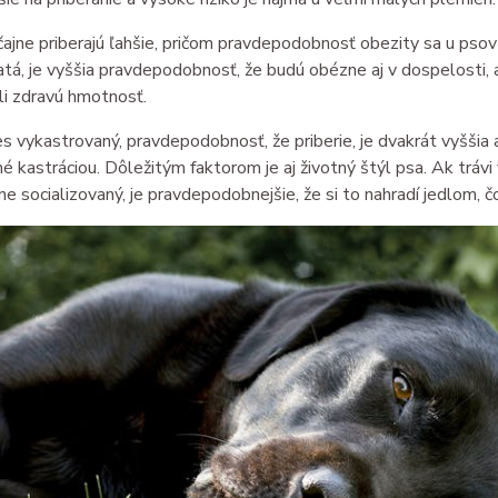
ajne priberajú ľahšie, pričom pravdepodobnosť obezity sa u psov
tá, je vyššia pravdepodobnosť, že budú obézne aj v dospelosti, 
i zdravú hmotnosť.
s vykastrovaný, pravdepodobnosť, že priberie, je dvakrát vyšš
 kastráciou. Dôležitým faktorom je aj životný štýl psa. Ak trávi 
e socializovaný, je pravdepodobnejšie, že si to nahradí jedlom, čo