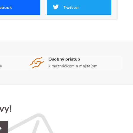
ebook
Twitter
Osobný prístup
te
k maznáčikom a majiteľom
vy!