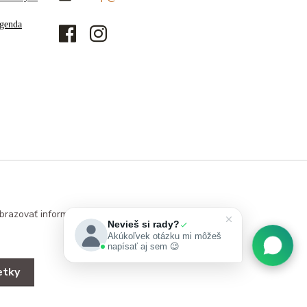
genda
brazovať informácie
Nevieš si rady?
Akúkoľvek otázku mi môžeš
napísať aj sem 😉
etky
Vytvorené na
Eshop-rychlo.sk