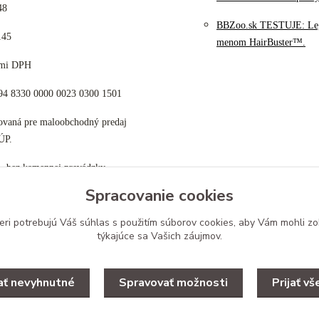
48
BBZoo.sk TESTUJE: Le
145
menom HairBuster™.
cami DPH
K94 8330 0000 0023 0300 1501
tovaná pre maloobchodný predaj
ÚP.
p, bez kamennej prevádzky
Spracovanie cookies
eri potrebujú Váš
súhlas
s použitím súborov cookies, aby Vám mohli zo
týkajúce sa Vašich záujmov.
Upravit zber cookies.
jať nevyhnutné
Spravovať možnosti
Prijať vš