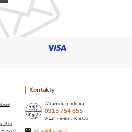
Kontakty
Zákaznícka podpora
hlavné
0915 754 855
9-12h - e-mail nonstop
ov: Ako
eshop@bbzoo.sk
ý zlozvyk?