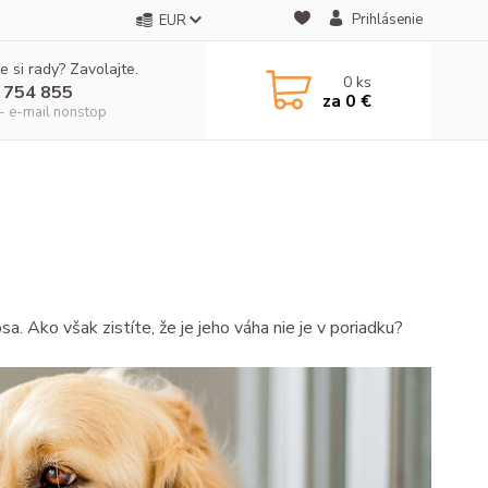
Prihlásenie
EUR
e si rady? Zavolajte.
0
ks
 754 855
za
0 €
- e-mail nonstop
a. Ako však zistíte, že je jeho váha nie je v poriadku?