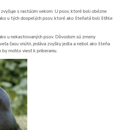
 zvyšuje s rastúcim vekom. U psov, ktoré boli obézne
ako u tých dospelých psov, ktoré ako šteňatá boli štíhle
ia ako u nekastrovaných psov. Dôvodom sú zmeny
veľa času vnútri, jedáva zvyšky jedla a nebol ako šteňa
 by mohlo viesť k priberaniu.