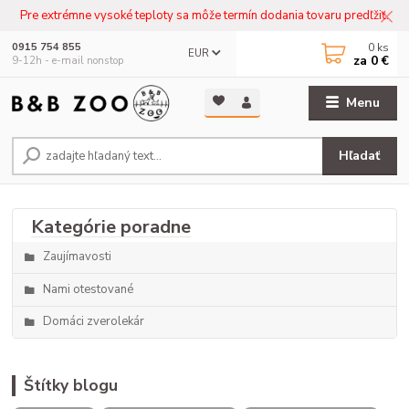
Pre extrémne vysoké teploty sa môže termín dodania tovaru predľžiť.
0
ks
0915 754 855
EUR
za
0 €
9-12h - e-mail nonstop
Menu
Hľadať
Zaujímavosti
Nami otestované
Domáci zverolekár
Štítky blogu