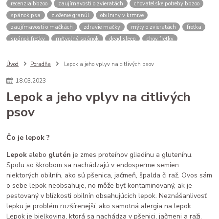
recenzia bbzoo
zaujímavosti o zvieratách
chovatelske potreby bbzoo
spánok psa
zloženie granúl
obilniny v krmive
zaujímavosti o mačkách
zdravie mačky
mýty o zvieratách
fretka
spánok fretky
mŕtvolný spánok
dead sleep
chov fretky
postroj pre psa
správanie psa
spomalovacia miska
bbzoo radi
ako zmerať psa
meranie náhubku
náhubok pre psa
Úvod
Poradňa
Lepok a jeho vplyv na citlivých psov
veľkosť náhubku
kožený náhubok
plastový náhubok
dĺžka ňufáku
18
.
03
.
2023
zmena času
zimný čas
letný čas
psy a mačky rutina
Lepok a jeho vplyv na citlivých
stres u zvierat
spánok mačky
cirkadiánny rytmus
psov
pivovarské kvasnice
srsť pes
imunita zviera
Saccharomyces cerevisiae
B vitamíny
doplnky pre zvieratá
zdravé trávenie
ako čítať obaly
kvalitné granule pre psa
Čo je lepok ?
krmivo pre psa
analytické zložky
proteín v granulách
Lepok
alebo
glutén
je zmes proteínov gliadínu a glutenínu.
mačacie kŕmenie
mačacie fúzy
mačací spánok
mačacia hygiena
Spolu so škrobom sa nachádzajú v endosperme semien
starostlivosť o mačku
niektorých obilnín, ako sú pšenica, jačmeň, špalda či raž. Ovos sám
o sebe lepok neobsahuje, no môže byť kontaminovaný, ak je
pestovaný v blízkosti obilnín obsahujúcich lepok. Neznášanlivosť
lepku je problém rozšírenejší, ako samotná alergia na lepok.
Lepok je bielkovina, ktorá sa nachádza v pšenici, jačmeni a raži.