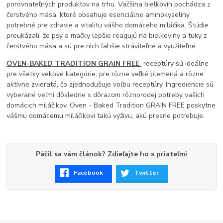
porovnateľných produktov na trhu. Väčšina bielkovín pochádza z
čerstvého mäsa, ktoré obsahuje esenciálne aminokyseliny
potrebné pre zdravie a vitalitu vášho domáceho miláčika. Štúdie
preukázali, že psy a mačky lepšie reagujú na bielkoviny a tuky z
čerstvého mäsa a sú pre nich ľahšie stráviteľné a využiteľné.
OVEN-BAKED TRADITION
GRAIN FREE
receptúry sú ideálne
pre všetky vekové kategórie, pre rôzne veľké plemená a rôzne
aktívne zvieratá, čo zjednodušuje voľbu receptúry. Ingrediencie sú
vyberané veľmi dôsledne s dôrazom rôznorodej potreby vašich
domácich miláčikov. Oven - Baked Tradition GRAIN FREE poskytne
vášmu domácemu miláčikovi takú výživu, akú presne potrebuje.
Páčil sa vám článok? Zdieľajte ho s priateľmi
Facebook
Twitter