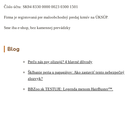
Číslo účtu: SK94 8330 0000 0023 0300 1501
Firma je registovaná pre maloobchodný predaj krmív na ÚKSÚP.
Sme iba e-shop, bez kamennej prevádzky
Blog
Prečo nás psy olizujú? 4 hlavné dôvody
Šklbanie peria u papagájov: Ako zastaviť tento nebezpečný
zlozvyk?
BBZoo.sk TESTUJE: Legenda menom HairBuster™.