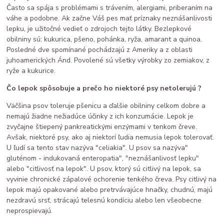
Často sa spája s problémami s trávením, alergiami, priberaním na
váhe a podobne. Ak začne Váš pes mať príznaky neznášanlivosti
lepku, je užitočné vedieť o zdrojoch tejto látky. Bezlepkové
obilniny sú: kukurica, pšeno, pohánka, ryža, amarant a quinoa.
Posledné dve spomínané pochádzajú z Ameriky a z oblasti
juhoamerických Ánd. Povolené sú všetky výrobky zo zemiakov, z
ryže a kukurice.
Čo lepok spôsobuje a prečo ho niektoré psy netolerujú ?
Väčšina psov toleruje pšenicu a ďalšie obilniny celkom dobre a
nemajú žiadne nežiadúce účinky z ich konzumácie. Lepok je
zvyčajne štiepený pankreatickými enzýmami v tenkom čreve.
Avšak, niektoré psy, ako aj niektorí ľudia nemusia lepok tolerovať.
U ľudí sa tento stav nazýva "celiakia". U psov sa nazýva"
gluténom - indukovaná enteropatia", "neznášanlivosť lepku"
alebo "citlivosť na lepok". U psov, ktorý sú citlivý na lepok, sa
vyvinie chronické zápalové ochorenie tenkého čreva. Psy citlivý na
lepok majú opakované alebo pretrvávajúce hnačky, chudnú, majú
nezdravú srsť, strácajú telesnú kondíciu alebo len všeobecne
neprospievajú.