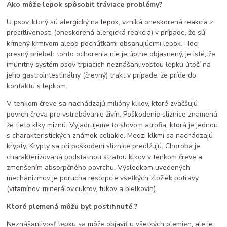
Ako môže lepok spôsobiť tráviace problémy?
U psov, ktorý sú alergický na lepok, vzniká oneskorená reakcia z
precitlivenosti (oneskorená alergická reakcia) v prípade, že sú
kŕmený krmivom alebo pochúťkami obsahujúcimi lepok. Hoci
presný priebeh tohto ochorenia nie je úplne objasnený, je isté, že
imunitný systém psov trpiacich neznášanlivosťou lepku útočí na
jeho gastrointestinálny (črevný) trakt v prípade, že príde do
kontaktu s lepkom.
V tenkom čreve sa nachádzajú milióny klkov, ktoré zväčšujú
povrch čreva pre vstrebávanie živín. Poškodenie sliznice znamená,
že tieto klky miznú. Vyjadrujeme to slovom atrofia, ktorá je jednou
s charakteristických známok celiakie. Medzi klkmi sa nachádzajú
krypty. Krypty sa pri poškodení sliznice predlžujú. Choroba je
charakterizovaná podstatnou stratou klkov v tenkom čreve a
zmenšením absorpčného povrchu. Výsledkom uvedených
mechanizmov je porucha resorpcie všetkých zložiek potravy
(vitamínov, minerálov,cukrov, tukov a bielkovín).
Ktoré plemená môžu byť postihnuté ?
Neznášanlivosť lepku sa môže objaviť u všetkých plemien, ale je