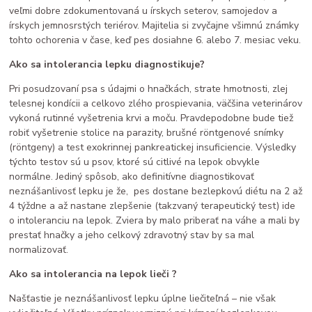
veľmi dobre zdokumentovaná u írskych seterov, samojedov a
írskych jemnosrstých teriérov. Majitelia si zvyčajne všimnú známky
tohto ochorenia v čase, keď pes dosiahne 6. alebo 7. mesiac veku.
Ako sa intolerancia lepku diagnostikuje?
Pri posudzovaní psa s údajmi o hnačkách, strate hmotnosti, zlej
telesnej kondícii a celkovo zlého prospievania, väčšina veterinárov
vykoná rutinné vyšetrenia krvi a moču. Pravdepodobne bude tiež
robiť vyšetrenie stolice na parazity, brušné röntgenové snímky
(röntgeny) a test exokrinnej pankreatickej insuficiencie. Výsledky
týchto testov sú u psov, ktoré sú citlivé na lepok obvykle
normálne. Jediný spôsob, ako definitívne diagnostikovať
neznášanlivosť lepku je že, pes dostane bezlepkovú diétu na 2 až
4 týždne a až nastane zlepšenie (takzvaný terapeutický test) ide
o intoleranciu na lepok. Zviera by malo priberať na váhe a mali by
prestať hnačky a jeho celkový zdravotný stav by sa mal
normalizovať.
Ako sa intolerancia na lepok lieči ?
Našťastie je neznášanlivosť lepku úplne liečiteľná – nie však