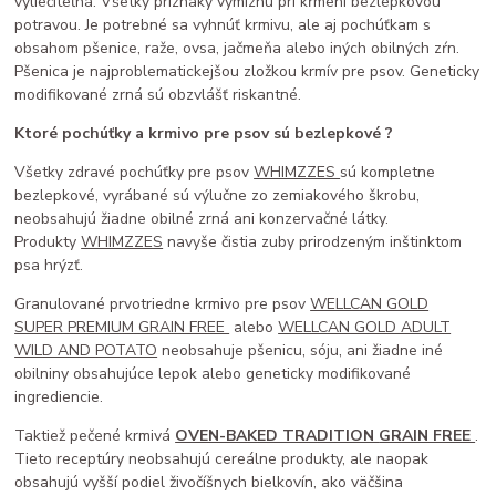
vyliečiteľná. Všetky príznaky vymiznú pri kŕmení bezlepkovou
potravou. Je potrebné sa vyhnúť krmivu, ale aj pochúťkam s
obsahom pšenice, raže, ovsa, jačmeňa alebo iných obilných zŕn.
Pšenica je najproblematickejšou zložkou krmív pre psov. Geneticky
modifikované zrná sú obzvlášť riskantné.
Ktoré pochúťky a krmivo pre psov sú bezlepkové ?
Všetky zdravé pochúťky pre psov
WHIMZZES
sú kompletne
bezlepkové, vyrábané sú výlučne zo zemiakového škrobu,
neobsahujú žiadne obilné zrná ani konzervačné látky.
Produkty
WHIMZZES
navyše čistia zuby prirodzeným inštinktom
psa hrýzť.
Granulované prvotriedne krmivo pre psov
WELLCAN GOLD
SUPER PREMIUM GRAIN FREE
alebo
WELLCAN GOLD ADULT
WILD AND POTATO
neobsahuje pšenicu, sóju, ani žiadne iné
obilniny obsahujúce lepok alebo geneticky modifikované
ingrediencie.
Taktiež pečené krmivá
OVEN-BAKED TRADITION
GRAIN FREE
.
Tieto receptúry neobsahujú cereálne produkty, ale naopak
obsahujú vyšší podiel živočíšnych bielkovín, ako väčšina