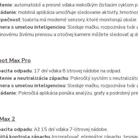
tenie
: automatické a presné vďaka niekoľkým čistiacim cyklom p
ádanie
: mobilná aplikácia umožňuje sledovanie aktivity, hmotno
zpečnosť
: toaleta má moderné senzory, ktoré monitorujú okolie
era s umelou inteligenciou
: Sleduje mačku, rozpoznáva tvár 
inovému živému prenosu a otočnej kamere môžete sledovať aj do
bot Max Pro
acita odpadu
: 17 dní vďaka 8 litrovej nádobe na odpad.
tenie a neutralizácia zápachu
: Pokročilý systém s neutralizá
era s umelou inteligenciou
: Sleduje mačku, rozpoznáva tvár a
ádanie
: Pokročilá aplikácia ponúka analýzu, grafy a podrobný p
 Max 2
acita odpadu
: Až 15 dní vďaka 7-litrovej nádobe.
jitá kontrola zápachu
(rozprašovač, eliminátor zápachu, tesniaci