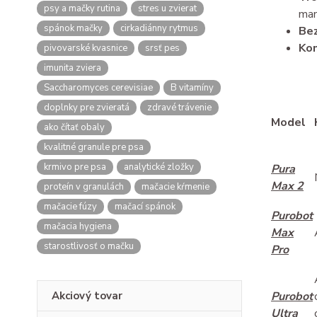
psy a mačky rutina
stres u zvierat
man
spánok mačky
cirkadiánny rytmus
Be
Kom
pivovarské kvasnice
srsť pes
imunita zviera
Saccharomyces cerevisiae
B vitamíny
doplnky pre zvieratá
zdravé trávenie
Model
ako čítať obaly
kvalitné granule pre psa
krmivo pre psa
analytické zložky
Pura
Max 2
proteín v granulách
mačacie kŕmenie
mačacie fúzy
mačací spánok
Purobot
mačacia hygiena
Max
starostlivosť o mačku
Pro
Akciový tovar
Purobot
Ultra