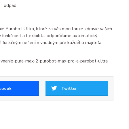
odpad
ie Purobot Ultra, ktoré za vás monitoruje zdravie vašich
e funkčnosť a flexibilita, odporúčame automatický
ň funkčným riešením vhodným pre každého majiteľa
ovnanie-pura-max-2-
purobot-max-pro-a-purobot-
ultra
ebook
Twitter