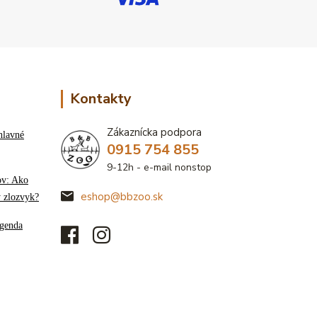
Kontakty
Zákaznícka podpora
hlavné
0915 754 855
9-12h - e-mail nonstop
ov: Ako
eshop@bbzoo.sk
ý zlozvyk?
genda