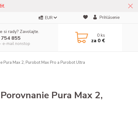
iť.
Prihlásenie
EUR
e si rady? Zavolajte.
0
ks
 754 855
za
0 €
- e-mail nonstop
e Pura Max 2, Purobot Max Pro a Purobot Ultra
 Porovnanie Pura Max 2,