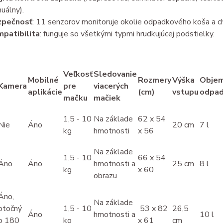
uálny).
zpečnosť
: 11 senzorov monitoruje okolie odpadkového koša a c
patibilita
: funguje so všetkými typmi hrudkujúcej podstielky.
Veľkosť
Sledovanie
Mobilné
Rozmery
Výška
Obje
Kamera
pre
viacerých
aplikácie
(cm)
vstupu
odpa
mačku
mačiek
1,5 - 10
Na základe
62 x 54
Nie
Áno
20 cm
7 l
kg
hmotnosti
x 56
Na základe
1,5 - 10
66 x 54
Áno
Áno
hmotnosti a
25 cm
8 l
kg
x 60
obrazu
Áno,
Na základe
otočný
1,5 - 10
53 x 82
26,5
Áno
hmotnosti a
10 l
o 180
kg
x 61
cm