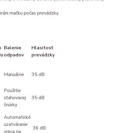
hráni mačku počas prevádzky.
m
Balenie
Hlasitosť
du
odpadov
prevádzky
Manuálne
35 dB
Použitie
sťahovacej
35 dB
šnúrky
Automatické
uzatváranie
36 dB
vreca na