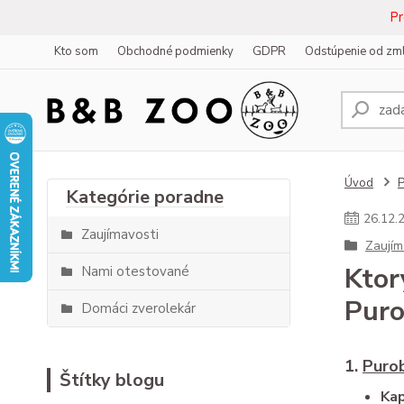
Pr
Kto som
Obchodné podmienky
GDPR
Odstúpenie od zm
Úvod
26
.
12
.
Zaujímavosti
Zaujím
Ktor
Nami otestované
Puro
Domáci zverolekár
1.
Puro
Štítky blogu
Kap