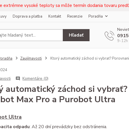
e extrémne vysoké teploty sa môže termín dodania tovaru predľž
luvy
Doprava a platba
Kontakt
Recenzie
Poradňa
Neviet
Hľadať
0915
9-12h 
Poradňa
Zaujímavosti
Ktorý automatický záchod si vybrať? Porovnani
2024
avosti
Komentáre (0)
ý automatický záchod si vybrať?
bot Max Pro a Purobot Ultra
bot Ultra
acita odpadu
: Až 20 dní prevádzky bez odstránenia.