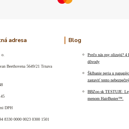
ná adresa
Blog
 o.
Prečo nás psy olizujú? 4 
dôvody
 van Beethovena 5649/21 Trnava
Šklbanie peria u papagáj
zastaviť tento nebezpečn
48
BBZoo.sk TESTUJE: Le
145
menom HairBuster™.
cami DPH
K94 8330 0000 0023 0300 1501