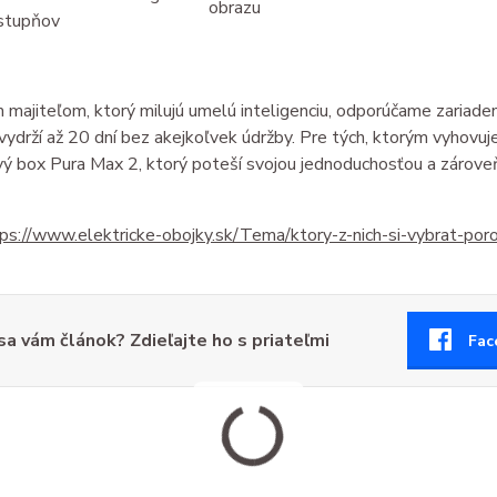
obrazu
stupňov
majiteľom, ktorý milujú umelú inteligenciu, odporúčame zariaden
vydrží až 20 dní bez akejkoľvek údržby. Pre tých, ktorým vyhovuj
ý box Pura Max 2, ktorý poteší svojou jednoduchosťou a zárove
ps://www.elektricke-obojky.
sk/Tema/ktory-z-nich-si-
vybrat-por
 sa vám článok? Zdieľajte ho s priateľmi
Fac