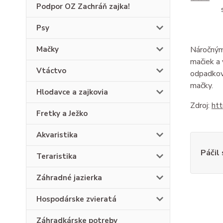
Podpor OZ Zachráň zajka!
Psy
Mačky
Náročným 
mačiek a 
Vtáctvo
odpadkov
mačky.
Hlodavce a zajkovia
Zdroj:
htt
Fretky a Ježko
Akvaristika
Páčil
Teraristika
Záhradné jazierka
Hospodárske zvieratá
Záhradkárske potreby