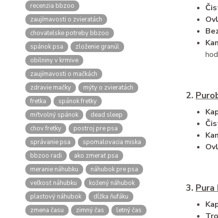
recenzia bbzoo
Čis
Ovl
zaujímavosti o zvieratách
Be
chovatelske potreby bbzoo
Kam
spánok psa
zloženie granúl
hod
obilniny v krmive
zaujímavosti o mačkách
zdravie mačky
mýty o zvieratách
2.
Puro
fretka
spánok fretky
Kap
mŕtvolný spánok
dead sleep
Čis
chov fretky
postroj pre psa
Kam
správanie psa
spomalovacia miska
Ovl
bbzoo radi
ako zmerať psa
meranie náhubku
náhubok pre psa
veľkosť náhubku
kožený náhubok
3.
Pura
plastový náhubok
dĺžka ňufáku
Kap
zmena času
zimný čas
letný čas
Tro