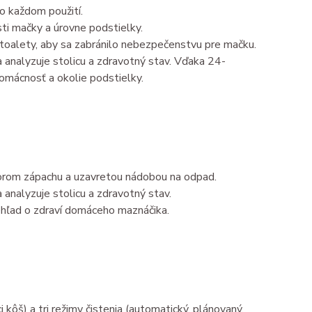
o každom použití.
sti mačky a úrovne podstielky.
 toalety, aby sa zabránilo nebezpečenstvu pre mačku.
a analyzuje stolicu a zdravotný stav. Vďaka 24-
mácnosť a okolie podstielky.
torom zápachu a uzavretou nádobou na odpad.
 analyzuje stolicu a zdravotný stav.
rehľad o zdraví domáceho maznáčika.
 kôš) a tri režimy čistenia (automatický, plánovaný,