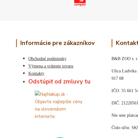
Informácie pre zákazníkov
Kontakt
Obchodné podmienky
B&B ZOO s. r.
Výmena a vrátenie tovaru
Ulica Ludvika
Kontakty
917 08
Odstúpiť od zmluvy tu
IČO: 55 661 5
DIČ: 2122056
Nie sme plat
Číslo účtu: S