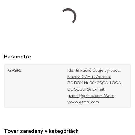
Parametre
GPSR
Identifikačné údaje výrobcu:
Názov: GZM i.l Adresa:
P.O.BOX Nu00b05,CALLOSA
DE SEGURA E-mail:
gzmsl@gzmsl.com Web:
www.gzmsl.com
Tovar zaradený v kategóriách