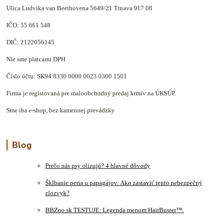
Ulica Ludvika van Beethovena 5649/21 Trnava 917 08
IČO: 55 661 548
DIČ: 2122056145
Nie sme platcami DPH
Číslo účtu: SK94 8330 0000 0023 0300 1501
Firma je registovaná pre maloobchodný predaj krmív na ÚKSÚP.
Sme iba e-shop, bez kamennej prevádzky
Blog
Prečo nás psy olizujú? 4 hlavné dôvody
Šklbanie peria u papagájov: Ako zastaviť tento nebezpečný
zlozvyk?
BBZoo.sk TESTUJE: Legenda menom HairBuster™.