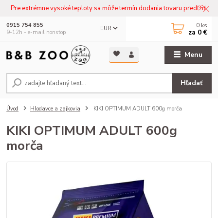
Pre extrémne vysoké teploty sa môže termín dodania tovaru predľžiť.
0
ks
0915 754 855
EUR
za
0 €
9-12h - e-mail nonstop
Menu
Hľadať
Úvod
Hlodavce a zajkovia
KIKI OPTIMUM ADULT 600g morča
KIKI OPTIMUM ADULT 600g
morča