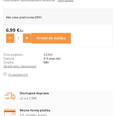
chorobami spôsobenými nedosta...
celý popis
Nie sme platcovia DPH
6,99 €
/
ks
Pridať do košíka
Číslo produktu:
13254
Dodanie :
3-5 prac.dni
Značka:
KIKI
Strážiť cenu / dostupnosť
Do obľúbených
Dostupná doprava
už od 2,99€
Rôzne formy platby
1/3, splátky, krypto