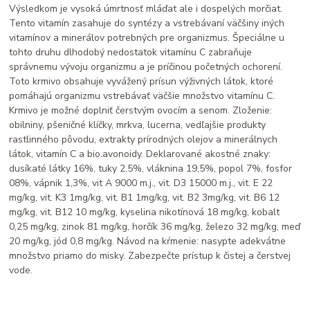
Výsledkom je vysoká úmrtnosť mláďat ale i dospelých morčiat.
Tento vitamín zasahuje do syntézy a vstrebávaní väčšiny iných
vitamínov a minerálov potrebných pre organizmus. Špeciálne u
tohto druhu dlhodobý nedostatok vitamínu C zabraňuje
správnemu vývoju organizmu a je príčinou početných ochorení.
Toto krmivo obsahuje vyvážený prísun výživných látok, ktoré
pomáhajú organizmu vstrebávať väčšie množstvo vitamínu C.
Krmivo je možné doplniť čerstvým ovocím a senom. Zloženie:
obilniny, pšeničné klíčky, mrkva, lucerna, vedľajšie produkty
rastlinného pôvodu, extrakty prírodných olejov a minerálnych
látok, vitamín C a bio.avonoidy. Deklarované akostné znaky:
dusíkaté látky 16%, tuky 2,5%, vláknina 19,5%, popol 7%, fosfor
08%, vápnik 1,3%, vit A 9000 m.j., vit. D3 15000 m.j., vit. E 22
mg/kg, vit. K3 1mg/kg, vit. B1 1mg/kg, vit. B2 3mg/kg, vit. B6 12
mg/kg, vit. B12 10 mg/kg, kyselina nikotínová 18 mg/kg, kobalt
0,25 mg/kg, zinok 81 mg/kg, horčík 36 mg/kg, železo 32 mg/kg, meď
20 mg/kg, jód 0,8 mg/kg. Návod na kŕmenie: nasypte adekvátne
množstvo priamo do misky. Zabezpečte prístup k čistej a čerstvej
vode.