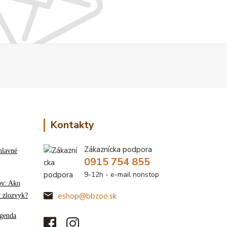
Kontakty
Zákaznícka podpora
hlavné
0915 754 855
9-12h - e-mail nonstop
ov: Ako
ý zlozvyk?
eshop@bbzoo.sk
genda