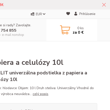
iť.
Prihlásenie
EUR
e si rady? Zavolajte.
0
ks
 754 855
za
0 €
- e-mail nonstop
iera a celulózy 10l
 LIT univerzálna podstielka z papiera a
lózy 10l
e: hlodavce Objem: 10 l Druh steliva: Univerzálny Vhodné do
t: výrobca neuvádza...
celý popis