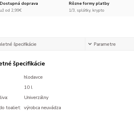
Dostupná doprava
Rôzne formy platby
už od 2,99€
1/3, splátky, krypto
etné špecifikácie
Parametre
tné špecifikácie
hlodavce
10 l
iva:
Univerzálny
o toaliet:
výrobca neuvádza