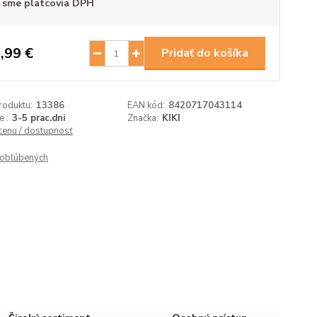
 sme platcovia DPH
,99 €
Pridať do košíka
roduktu:
13386
EAN kód:
8420717043114
 :
3-5 prac.dni
Značka:
KIKI
 cenu / dostupnosť
obľúbených