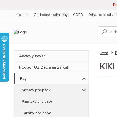
Pr
Kto som
Obchodné podmienky
GDPR
Odstúpenie od zm
Úvod
Akciový tovar
KIKI
Podpor OZ Zachráň zajka!
Psy
Krmivo pre psov
Pamlsky pre psov
Parohy pre psov