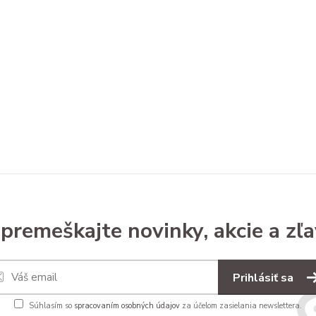
premeškajte novinky, akcie a zľa
Prihlásiť sa
Súhlasím so
spracovaním osobných údajov
za účelom zasielania newslettera.