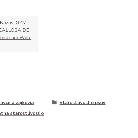
 Názov: GZM i.l
5,CALLOSA DE
msl.com Web:
avce a zajkovia
Starostlivosť o psov
tná starostlivosť o