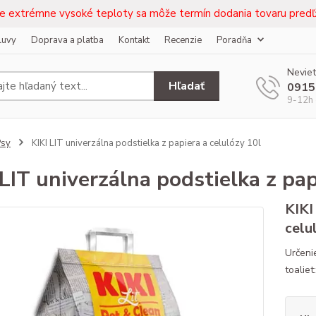
e extrémne vysoké teploty sa môže termín dodania tovaru predľž
luvy
Doprava a platba
Kontakt
Recenzie
Poradňa
Neviet
Hľadať
0915
9-12h 
Psy
KIKI LIT univerzálna podstielka z papiera a celulózy 10l
 LIT univerzálna podstielka z pap
KIKI
celu
Určeni
toalie