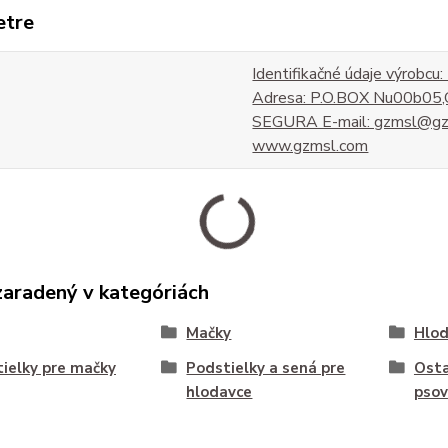
etre
Identifikačné údaje výrobcu:
Adresa: P.O.BOX Nu00b0
SEGURA E-mail: gzmsl@gz
www.gzmsl.com
zaradený v kategóriách
Mačky
Hlod
ielky pre mačky
Podstielky a sená pre
Osta
hlodavce
psov