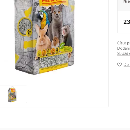
Nie
23
Číslo p
Dodanie
Strážiť
Do 