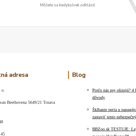
Môžete sa kedykoľvek odhlásiť.
ná adresa
Blog
 o.
Prečo nás psy olizujú? 4 
dôvody
 van Beethovena 5649/21 Trnava
Šklbanie peria u papagáj
zastaviť tento nebezpečn
48
BBZoo.sk TESTUJE: Le
145