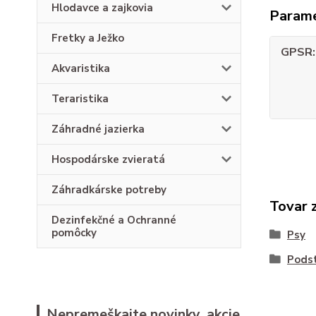
Hlodavce a zajkovia
Param
Fretky a Ježko
GPSR
Akvaristika
Teraristika
Záhradné jazierka
Hospodárske zvieratá
Záhradkárske potreby
Tovar 
Dezinfekčné a Ochranné
pomôcky
Psy
Podst
Nepremeškajte novinky, akcie