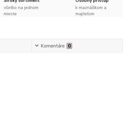
Široký sortiment
Osobný prístup
všetko na jednom
k maznáčikom a
mieste
majiteľom
Komentáre
0