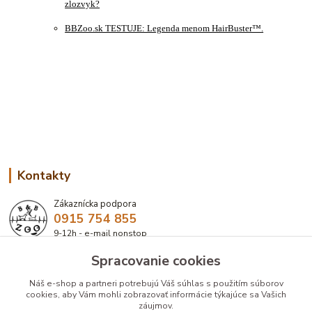
zlozvyk?
BBZoo.sk TESTUJE: Legenda menom HairBuster™.
Kontakty
Zákaznícka podpora
0915 754 855
9-12h - e-mail nonstop
Spracovanie cookies
eshop@bbzoo.sk
Náš e-shop a partneri potrebujú Váš
súhlas
s použitím súborov
cookies, aby Vám mohli zobrazovať informácie týkajúce sa Vašich
záujmov.