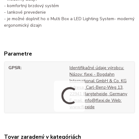
- komfortný brzdový systém
- lankové prevedenie
- je možné doplniť ho o Multi Box a LED Lighting System- moderný
ergonomický dizajn
Parametre
GPSR
Identifikačné údaje výrobcu:
Názov: flexi - Bogdahn
International GmbH & Co. KG
Adresa: Carl-Benz-Weg 13,
22941 Bargteheide, Germany
E-mail: info@flexi.de Web:
www.flexide
Tovar zaradený v kategóriách