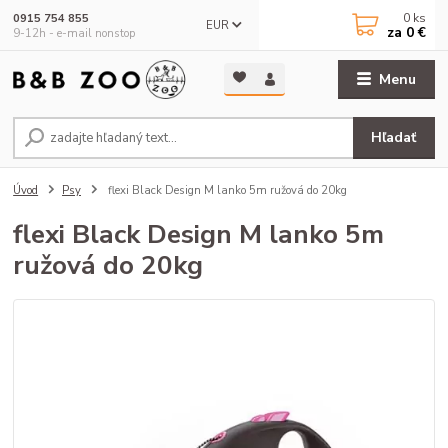
0
ks
0915 754 855
EUR
za
0 €
9-12h - e-mail nonstop
Menu
Hľadať
Úvod
Psy
flexi Black Design M lanko 5m ružová do 20kg
flexi Black Design M lanko 5m
ružová do 20kg