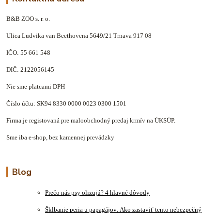
B&B ZOO s. r. o.
Ulica Ludvika van Beethovena 5649/21 Trnava 917 08
IČO: 55 661 548
DIČ: 2122056145
Nie sme platcami DPH
Číslo účtu: SK94 8330 0000 0023 0300 1501
Firma je registovaná pre maloobchodný predaj krmív na ÚKSÚP.
Sme iba e-shop, bez kamennej prevádzky
Blog
Prečo nás psy olizujú? 4 hlavné dôvody
Šklbanie peria u papagájov: Ako zastaviť tento nebezpečný