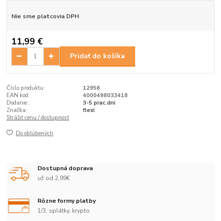
Nie sme platcovia DPH
11,99 €
Pridať do košíka
Číslo produktu:
12956
EAN kód:
4000498033418
Dodanie :
3-5 prac.dni
Značka:
flexi
Strážiť cenu / dostupnosť
Do obľúbených
Dostupná doprava
už od 2,99€
Rôzne formy platby
1/3, splátky, krypto