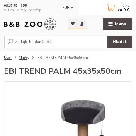
0
ks
0915 754 855
EUR
za
0 €
9-12h - e-mail nonstop
Menu
Hľadať
Úvod
Mačky
EBI TREND PALM 45x35x50cm
EBI TREND PALM 45x35x50cm