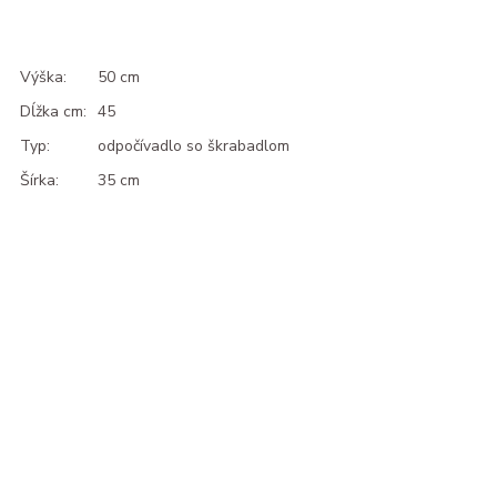
Výška:
50 cm
Dĺžka cm:
45
Typ:
odpočívadlo so škrabadlom
Šírka:
35 cm