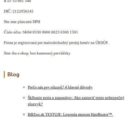
IČO: 55 661 548
DIČ: 2122056145
Nie sme platcami DPH
Číslo účtu: SK94 8330 0000 0023 0300 1501
Firma je registovaná pre maloobchodný predaj krmív na ÚKSÚP.
Sme iba e-shop, bez kamennej prevádzky
Blog
Prečo nás psy olizujú? 4 hlavné dôvody
Šklbanie peria u papagájov: Ako zastaviť tento nebezpečný
zlozvyk?
BBZoo.sk TESTUJE: Legenda menom HairBuster™.