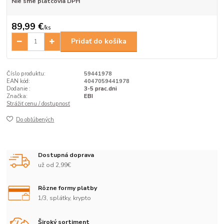
Nie sme platcovia DPH
89,99 €
/
ks
Pridať do košíka
Číslo produktu:
59441978
EAN kód:
4047059441978
Dodanie :
3-5 prac.dni
Značka:
EBI
Strážiť cenu / dostupnosť
Do obľúbených
Dostupná doprava
už od 2,99€
Rôzne formy platby
1/3, splátky, krypto
Široký sortiment