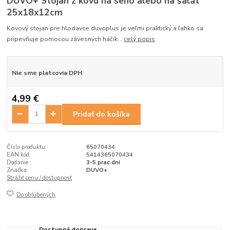
DUVO+ Stojan z kovu na seno alebo na šalát
25x18x12cm
Kovový stojan pre hlodavce duvoplus je veľmi praktický a ľahko sa
pripevňuje pomocou závesných háčik...
celý popis
Nie sme platcovia DPH
4,99 €
Pridať do košíka
Číslo produktu:
65070434
EAN kód:
5414365070434
Dodanie :
3-5 prac.dni
Značka:
DUVO+
Strážiť cenu / dostupnosť
Do obľúbených
Dostupná doprava