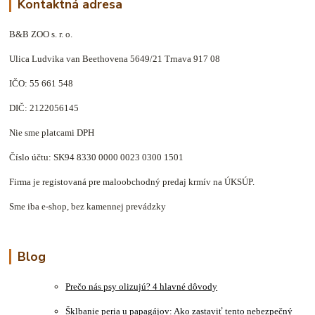
Kontaktná adresa
B&B ZOO s. r. o.
Ulica Ludvika van Beethovena 5649/21 Trnava 917 08
IČO: 55 661 548
DIČ: 2122056145
Nie sme platcami DPH
Číslo účtu: SK94 8330 0000 0023 0300 1501
Firma je registovaná pre maloobchodný predaj krmív na ÚKSÚP.
Sme iba e-shop, bez kamennej prevádzky
Blog
Prečo nás psy olizujú? 4 hlavné dôvody
Šklbanie peria u papagájov: Ako zastaviť tento nebezpečný