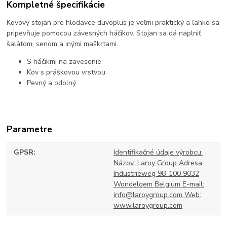
Kompletné špecifikácie
Kovový stojan pre hlodavce duvoplus je veľmi praktický a ľahko sa
pripevňuje pomocou závesných háčikov. Stojan sa dá naplniť
šalátom, senom a inými maškrtami.
S háčikmi na zavesenie
Kov s práškovou vrstvou
Pevný a odolný
Parametre
GPSR
Identifikačné údaje výrobcu:
Názov: Laroy Group Adresa:
Industrieweg 98-100 9032
Wondelgem Belgium E-mail:
info@laroygroup.com Web:
www.laroygroup.com