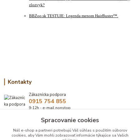
zlozvyk?
BBZoo.sk TESTUJE: Legenda menom HairBuster™.
Kontakty
Zákaznícka podpora
0915 754 855
9-12h - e-mail nonstop
Spracovanie cookies
eshop@bbzoo.sk
Náš e-shop a partneri potrebujú Váš
súhlas
s použitím súborov
cookies, aby Vám mohli zobrazovať informácie týkajúce sa Vašich