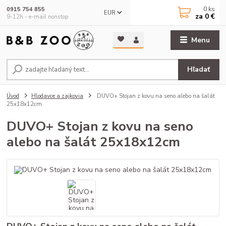
0
ks
0915 754 855
EUR
za
0 €
9-12h - e-mail nonstop
Menu
Hľadať
Úvod
Hlodavce a zajkovia
DUVO+ Stojan z kovu na seno alebo na šalát
25x18x12cm
DUVO+ Stojan z kovu na seno
alebo na šalát 25x18x12cm