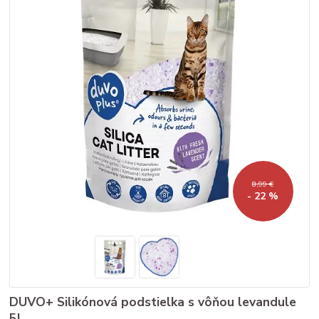
8,99 €
- 22 %
DUVO+ Silikónová podstielka s vôňou levandule
5l