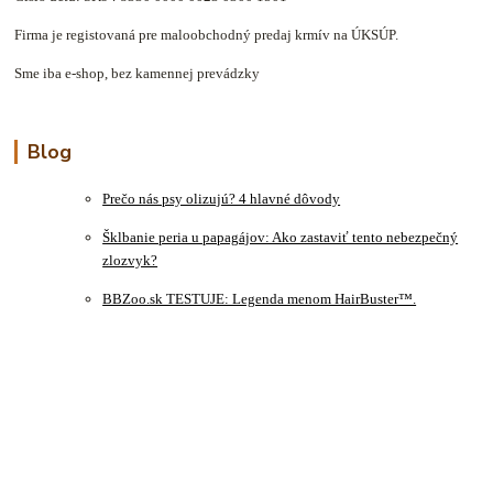
Firma je registovaná pre maloobchodný predaj krmív na ÚKSÚP.
Sme iba e-shop, bez kamennej prevádzky
Blog
Prečo nás psy olizujú? 4 hlavné dôvody
Šklbanie peria u papagájov: Ako zastaviť tento nebezpečný
zlozvyk?
BBZoo.sk TESTUJE: Legenda menom HairBuster™.