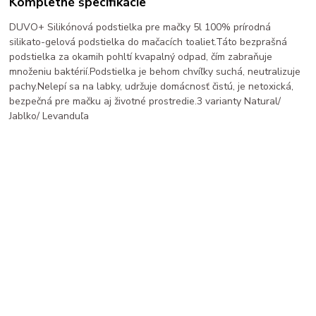
Kompletné špecifikácie
DUVO+ Silikónová podstielka pre mačky 5l 100% prírodná
silikato-gelová podstielka do mačacích toaliet.Táto bezprašná
podstielka za okamih pohltí kvapalný odpad, čím zabraňuje
množeniu baktérií.Podstielka je behom chvíľky suchá, neutralizuje
pachy.Nelepí sa na labky, udržuje domácnosť čistú, je netoxická,
bezpečná pre mačku aj životné prostredie.3 varianty Natural/
Jablko/ Levanduľa