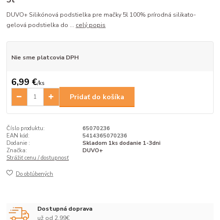
DUVO+ Silikónová podstielka pre mačky 5l 100% prírodná silikato-
gelová podstielka do ...
celý popis
Nie sme platcovia DPH
6,99 €
/
ks
Pridať do košíka
Číslo produktu:
65070236
EAN kód:
5414365070236
Dodanie :
Skladom 1ks dodanie 1-3dni
Značka:
DUVO+
Strážiť cenu / dostupnosť
Do obľúbených
Dostupná doprava
už od 2,99€