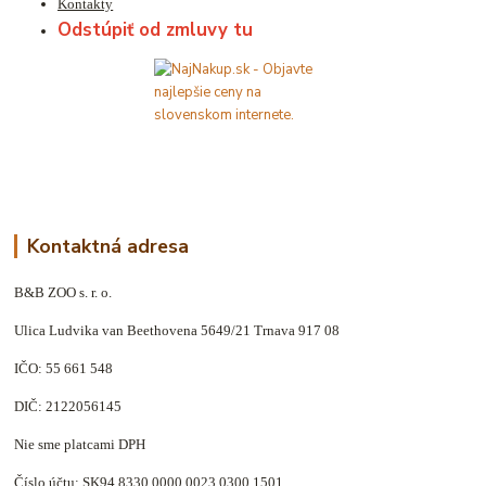
Kontakty
Odstúpiť od zmluvy tu
Kontaktná adresa
B&B ZOO s. r. o.
Ulica Ludvika van Beethovena 5649/21 Trnava 917 08
IČO: 55 661 548
DIČ: 2122056145
Nie sme platcami DPH
Číslo účtu: SK94 8330 0000 0023 0300 1501