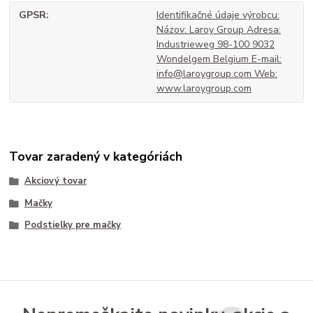
GPSR
Identifikačné údaje výrobcu:
Názov: Laroy Group Adresa:
Industrieweg 98-100 9032
Wondelgem Belgium E-mail:
info@laroygroup.com Web:
www.laroygroup.com
Tovar zaradený v kategóriách
Akciový tovar
Mačky
Podstielky pre mačky