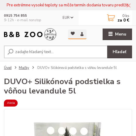
Pre extrémne vysoké teploty sa môže termín dodania tovaru predľžiť.
0
ks
0915 754 855
EUR
za
0 €
9-12h - e-mail nonstop
Menu
Hľadať
Úvod
Mačky
DUVO+ Silikónová podstielka s vôňou levandule 5l
DUVO+ Silikónová podstielka s
vôňou levandule 5l
Akcia