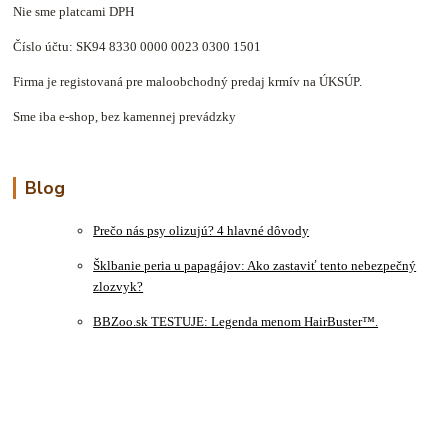
Nie sme platcami DPH
Číslo účtu: SK94 8330 0000 0023 0300 1501
Firma je registovaná pre maloobchodný predaj krmív na ÚKSÚP.
Sme iba e-shop, bez kamennej prevádzky
Blog
Prečo nás psy olizujú? 4 hlavné dôvody
Šklbanie peria u papagájov: Ako zastaviť tento nebezpečný
zlozvyk?
BBZoo.sk TESTUJE: Legenda menom HairBuster™.