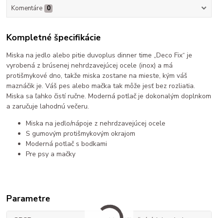
Komentáre
0
Kompletné špecifikácie
Miska na jedlo alebo pitie duvoplus dinner time „Deco Fix“ je
vyrobená z brúsenej nehrdzavejúcej ocele (inox) a má
protišmykové dno, takže miska zostane na mieste, kým váš
maznáčik je. Váš pes alebo mačka tak môže jesť bez rozliatia.
Miska sa ľahko čistí ručne. Moderná potlač je dokonalým doplnkom
a zaručuje lahodnú večeru.
Miska na jedlo/nápoje z nehrdzavejúcej ocele
S gumovým protišmykovým okrajom
Moderná potlač s bodkami
Pre psy a mačky
Parametre