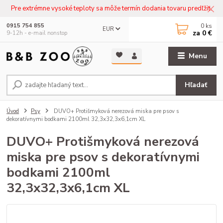
Pre extrémne vysoké teploty sa môže termín dodania tovaru predľžiť.
0
ks
0915 754 855
EUR
za
0 €
9-12h - e-mail nonstop
Menu
Hľadať
Úvod
Psy
DUVO+ Protišmyková nerezová miska pre psov s
dekoratívnymi bodkami 2100ml 32,3x32,3x6,1cm XL
DUVO+ Protišmyková nerezová
miska pre psov s dekoratívnymi
bodkami 2100ml
32,3x32,3x6,1cm XL