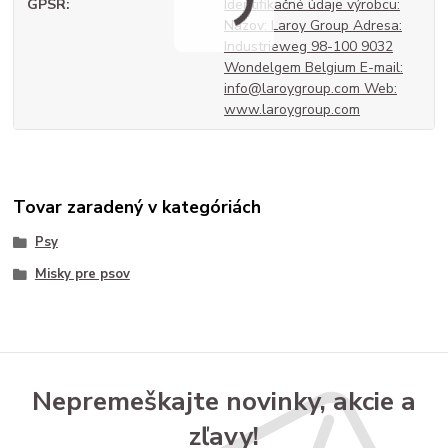
GPSR
Identifikačné údaje výrobcu:
Názov: Laroy Group Adresa:
Industrieweg 98-100 9032
Wondelgem Belgium E-mail:
info@laroygroup.com Web:
www.laroygroup.com
Tovar zaradený v kategóriách
Psy
Misky pre psov
Nepremeškajte novinky, akcie a
zľavy!