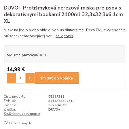
DUVO+ Protišmyková nerezová miska pre psov s
dekoratívnymi bodkami 2100ml 32,3x32,3x6,1cm
XL
Miska na jedlo alebo pitie duvoplus dinner time „Deco Fix“ je vyrobená z
brúsenej nehrdzavejúcej oce...
celý popis
Nie sme platcovia DPH
14,99 €
Pridať do košíka
Číslo produktu:
65397319
EAN kód:
5414365397319
Dodanie :
3-5 prac.dni
Značka:
DUVO+
Strážiť cenu / dostupnosť
Do obľúbených