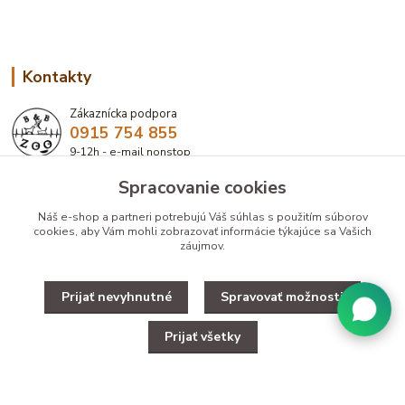
Kontakty
Zákaznícka podpora
0915 754 855
9-12h - e-mail nonstop
Spracovanie cookies
eshop@bbzoo.sk
Náš e-shop a partneri potrebujú Váš
súhlas
s použitím súborov
cookies, aby Vám mohli zobrazovať informácie týkajúce sa Vašich
záujmov.
Prijať nevyhnutné
Spravovať možnosti
Upravit zber cookies.
Prijať všetky
Copyright © 2025 Designed by B&B ZOO
Vytvorené na
Eshop-rychlo.sk