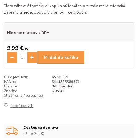
Tieto zábavné loptičky duvoplus sú ideálne pre vaše malé zvieratká.
Zabraňujú nude, podporujú prirod...
celý popis
Nie sme platcovia DPH
9,99 €
/
ks
Pridať do košíka
Číslo produktu:
65389871
EAN kód:
5414365389871
Dodanie :
3-5 prac.dni
Značka:
DUVO+
Strážiť cenu / dostupnosť
Do obľúbených
Dostupná doprava
už od 2,99€