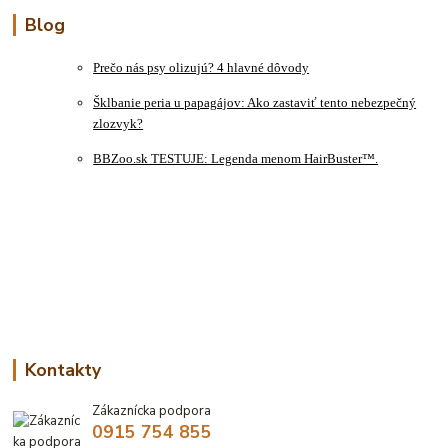
Blog
Prečo nás psy olizujú? 4 hlavné dôvody
Šklbanie peria u papagájov: Ako zastaviť tento nebezpečný
zlozvyk?
BBZoo.sk TESTUJE: Legenda menom HairBuster™.
Kontakty
Zákaznícka podpora
0915 754 855