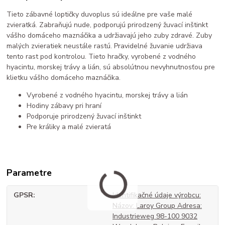
Tieto zábavné loptičky duvoplus sú ideálne pre vaše malé
zvieratká. Zabraňujú nude, podporujú prirodzený žuvací inštinkt
vášho domáceho maznáčika a udržiavajú jeho zuby zdravé. Zuby
malých zvieratiek neustále rastú. Pravidelné žuvanie udržiava
tento rast pod kontrolou. Tieto hračky, vyrobené z vodného
hyacintu, morskej trávy a lián, sú absolútnou nevyhnutnosťou pre
klietku vášho domáceho maznáčika.
Vyrobené z vodného hyacintu, morskej trávy a lián
Hodiny zábavy pri hraní
Podporuje prirodzený žuvací inštinkt
Pre králiky a malé zvieratá
Parametre
GPSR
Identifikačné údaje výrobcu:
Názov: Laroy Group Adresa:
Industrieweg 98-100 9032