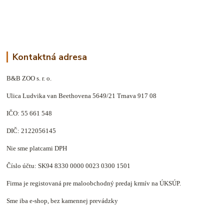
Kontaktná adresa
B&B ZOO s. r. o.
Ulica Ludvika van Beethovena 5649/21 Trnava 917 08
IČO: 55 661 548
DIČ: 2122056145
Nie sme platcami DPH
Číslo účtu: SK94 8330 0000 0023 0300 1501
Firma je registovaná pre maloobchodný predaj krmív na ÚKSÚP.
Sme iba e-shop, bez kamennej prevádzky