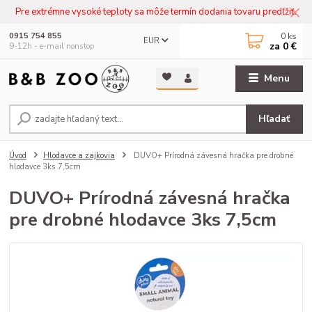
Pre extrémne vysoké teploty sa môže termín dodania tovaru predľžiť.
0
ks
0915 754 855
EUR
za
0 €
9-12h - e-mail nonstop
Menu
Hľadať
Úvod
Hlodavce a zajkovia
DUVO+ Prírodná závesná hračka pre drobné
hlodavce 3ks 7,5cm
DUVO+ Prírodná závesná hračka
pre drobné hlodavce 3ks 7,5cm