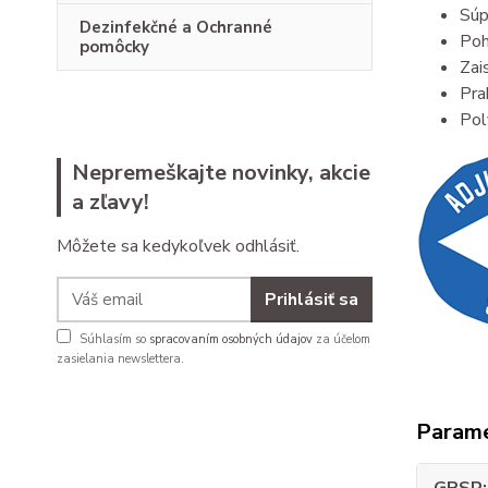
Súp
Dezinfekčné a Ochranné
Poh
pomôcky
Zai
Pra
Pol
Nepremeškajte novinky, akcie
a zľavy!
Môžete sa kedykoľvek odhlásiť.
Prihlásiť sa
Súhlasím so
spracovaním osobných údajov
za účelom
zasielania newslettera.
Param
GPSR