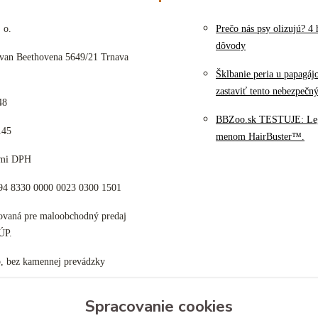
 o.
Prečo nás psy olizujú? 4 
dôvody
 van Beethovena 5649/21 Trnava
Šklbanie peria u papagáj
zastaviť tento nebezpečn
48
BBZoo.sk TESTUJE: Le
145
menom HairBuster™.
cami DPH
K94 8330 0000 0023 0300 1501
tovaná pre maloobchodný predaj
ÚP.
p, bez kamennej prevádzky
Spracovanie cookies