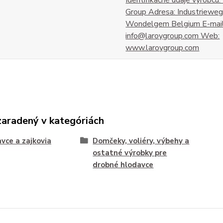
Group Adresa: Industriew
Wondelgem Belgium E-mail
info@laroygroup.com Web:
www.laroygroup.com
zaradený v kategóriách
vce a zajkovia
Domčeky, voliéry, výbehy a
ostatné výrobky pre
drobné hlodavce