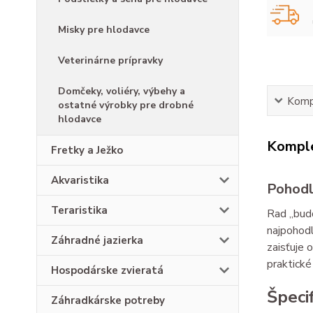
Misky pre hlodavce
Veterinárne prípravky
Domčeky, voliéry, výbehy a
Kompl
ostatné výrobky pre drobné
hlodavce
Komple
Fretky a Ježko
Akvaristika
Pohodl
Teraristika
Rad „budd
najpohodl
Záhradné jazierka
zaisťuje 
praktické
Hospodárske zvieratá
Špecif
Záhradkárske potreby