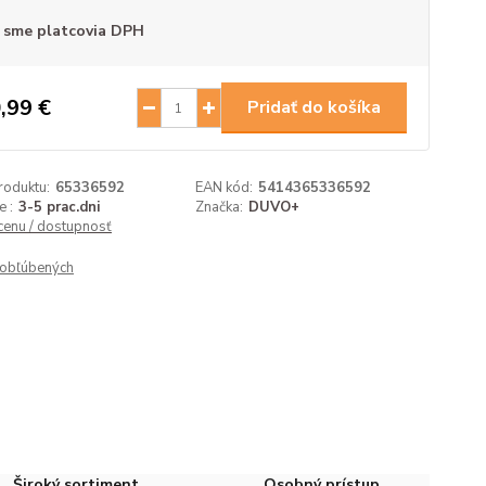
 sme platcovia DPH
,99 €
Pridať do košíka
roduktu:
65336592
EAN kód:
5414365336592
 :
3-5 prac.dni
Značka:
DUVO+
 cenu / dostupnosť
obľúbených
Široký sortiment
Osobný prístup