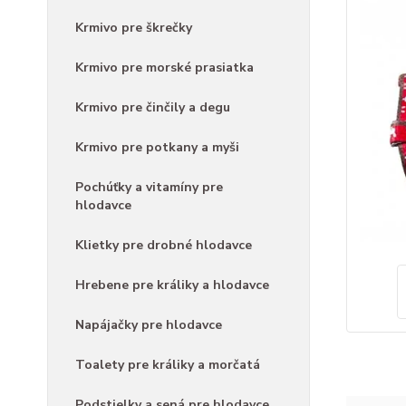
Krmivo pre škrečky
Krmivo pre morské prasiatka
Krmivo pre činčily a degu
Krmivo pre potkany a myši
Pochúťky a vitamíny pre
hlodavce
Klietky pre drobné hlodavce
Hrebene pre králiky a hlodavce
Napájačky pre hlodavce
Toalety pre králiky a morčatá
Podstielky a sená pre hlodavce