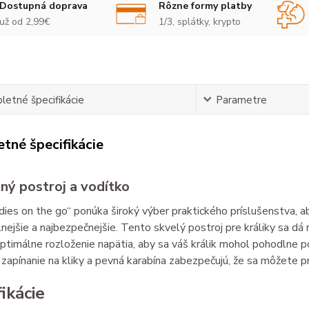
Dostupná doprava
Rôzne formy platby
už od 2,99€
1/3, splátky, krypto
etné špecifikácie
Parametre
tné špecifikácie
ný postroj a vodítko
ies on the go“ ponúka široký výber praktického príslušenstva, 
nejšie a najbezpečnejšie. Tento skvelý postroj pre králiky sa dá 
optimálne rozloženie napätia, aby sa váš králik mohol pohodlne 
 zapínanie na kliky a pevná karabína zabezpečujú, že sa môžete pr
ikácie