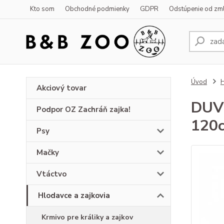
Kto som
Obchodné podmienky
GDPR
Odstúpenie od zm
Úvod
H
Akciový tovar
DUVO
Podpor OZ Zachráň zajka!
120c
Psy
Mačky
Vtáctvo
Hlodavce a zajkovia
Krmivo pre králiky a zajkov