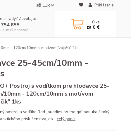
Prihlásenie
EUR
e si rady? Zavolajte.
0
ks
 754 855
za
0 €
- e-mail nonstop
10mm - 120cm/10mm s motívom "zajačik" 1ks
davce 25-45cm/10mm -
s
+ Postroj s vodítkom pre hlodavce 25-
m/10mm - 120cm/10mm s motívom
ačik" 1ks
ný postroj a vodítko Rad „buddies on the go“ ponúka široký
raktického príslušenstva, ab...
celý popis