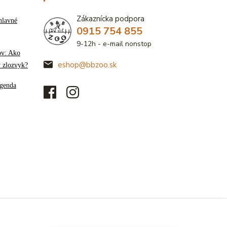
Zákaznícka podpora
hlavné
0915 754 855
9-12h - e-mail nonstop
ov: Ako
eshop@bbzoo.sk
ý zlozvyk?
genda