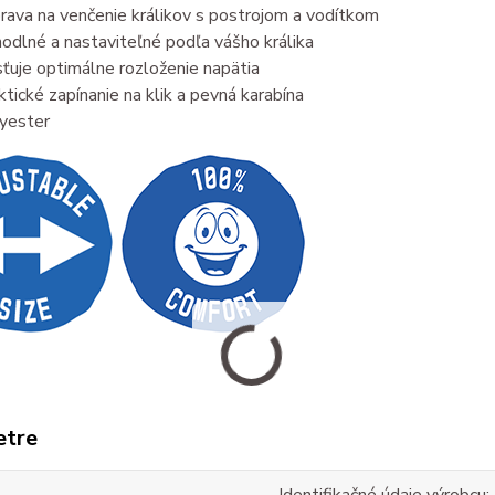
rava na venčenie králikov s postrojom a vodítkom
odlné a nastaviteľné podľa vášho králika
sťuje optimálne rozloženie napätia
ktické zapínanie na klik a pevná karabína
yester
etre
Identifikačné údaje výrobcu: