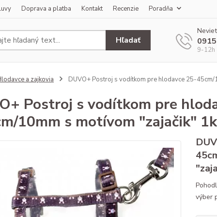
luvy
Doprava a platba
Kontakt
Recenzie
Poradňa
Neviet
Hľadať
0915
9-12h 
lodavce a zajkovia
DUVO+ Postroj s vodítkom pre hlodavce 25-45cm/
+ Postroj s vodítkom pre hlo
m/10mm s motívom "zajačik" 1k
DUVO
45c
"zaj
Pohodl
výber p