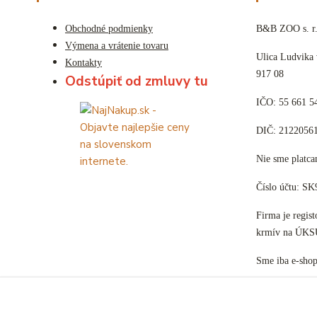
Obchodné podmienky
B&B ZOO s. r.
Výmena a vrátenie tovaru
Ulica Ludvika
Kontakty
917 08
Odstúpiť od zmluvy tu
IČO: 55 661 5
DIČ: 2122056
Nie sme plat
Číslo účtu: S
Firma je regis
krmív na ÚKS
Sme iba e-sho