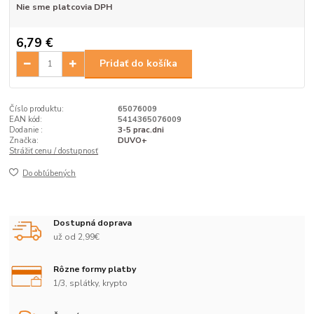
Nie sme platcovia DPH
6,79 €
Pridať do košíka
Číslo produktu:
65076009
EAN kód:
5414365076009
Dodanie :
3-5 prac.dni
Značka:
DUVO+
Strážiť cenu / dostupnosť
Do obľúbených
Dostupná doprava
už od 2,99€
Rôzne formy platby
1/3, splátky, krypto