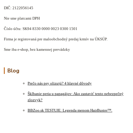
DIČ: 2122056145
Nie sme platcami DPH
Číslo účtu: SK94 8330 0000 0023 0300 1501
Firma je registovaná pre maloobchodný predaj krmív na ÚKSÚP.
Sme iba e-shop, bez kamennej prevádzky
Blog
Prečo nás psy olizujú? 4 hlavné dôvody
Šklbanie peria u papagájov: Ako zastaviť tento nebezpečný
zlozvyk?
BBZoo.sk TESTUJE: Legenda menom HairBuster™.