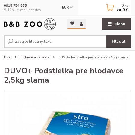
0
ks
0915 754 855
EUR
za
0 €
9-12h - e-mail nonstop
Menu
Hľadať
Úvod
Hlodavce a zajkovia
DUVO+ Podstielka pre hlodavce 2,5kg slama
DUVO+ Podstielka pre hlodavce
2,5kg slama