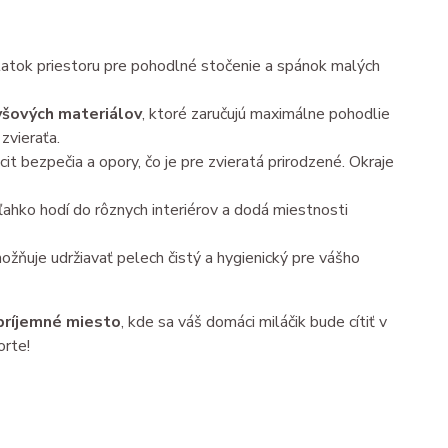
atok priestoru pre pohodlné stočenie a spánok malých
yšových materiálov
, ktoré zaručujú maximálne pohodlie
zvieraťa.
it bezpečia a opory, čo je pre zvieratá prirodzené. Okraje
ľahko hodí do rôznych interiérov a dodá miestnosti
možňuje udržiavať pelech čistý a hygienický pre vášho
príjemné miesto
, kde sa váš domáci miláčik bude cítiť v
orte!