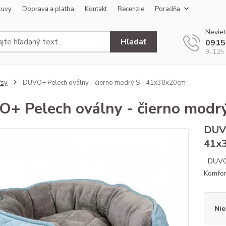
luvy
Doprava a platba
Kontakt
Recenzie
Poradňa
Neviet
Hľadať
0915
9-12h 
Psy
DUVO+ Pelech oválny - čierno modrý S - 41x38x20cm
+ Pelech oválny - čierno modr
DUVO
41x
DUVO+ 
Komfor
Nie