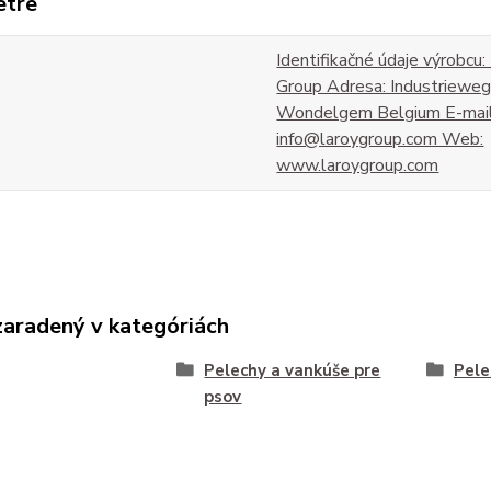
etre
Identifikačné údaje výrobcu:
Group Adresa: Industriew
Wondelgem Belgium E-mail
info@laroygroup.com Web:
www.laroygroup.com
zaradený v kategóriách
Pelechy a vankúše pre
Pele
psov