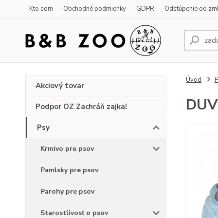
Kto som
Obchodné podmienky
GDPR
Odstúpenie od zm
Úvod
Akciový tovar
DUVO
Podpor OZ Zachráň zajka!
Psy
Krmivo pre psov
Pamlsky pre psov
Parohy pre psov
Starostlivosť o psov