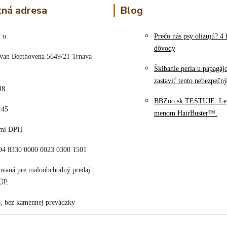
ná adresa
Blog
 o.
Prečo nás psy olizujú? 4 
dôvody
 van Beethovena 5649/21 Trnava
Šklbanie peria u papagáj
zastaviť tento nebezpečn
48
BBZoo.sk TESTUJE: Le
145
menom HairBuster™.
cami DPH
K94 8330 0000 0023 0300 1501
tovaná pre maloobchodný predaj
ÚP.
p, bez kamennej prevádzky