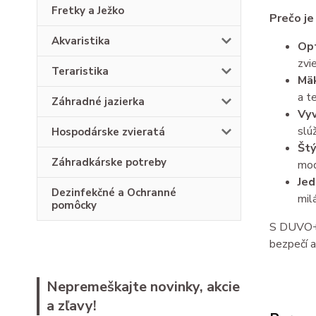
Fretky a Ježko
Prečo je
Akvaristika
Opt
zvie
Teraristika
Mäk
a t
Záhradné jazierka
Vyv
slú
Hospodárske zvieratá
Štý
Záhradkárske potreby
mod
Jed
Dezinfekčné a Ochranné
milá
pomôcky
S DUVO+
bezpečí 
Nepremeškajte novinky, akcie
a zľavy!