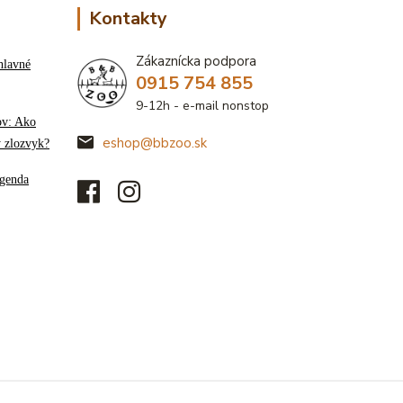
Kontakty
Zákaznícka podpora
hlavné
0915 754 855
9-12h - e-mail nonstop
ov: Ako
eshop@bbzoo.sk
ý zlozvyk?
genda