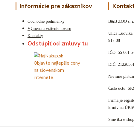
Informácie pre zákazníkov
Kontakt
Obchodné podmienky
B&B ZOO s. r.
Výmena a vrátenie tovaru
Ulica Ludvika
Kontakty
917 08
Odstúpiť od zmluvy tu
IČO: 55 661 5
DIČ: 2122056
Nie sme plat
Číslo účtu: S
Firma je regis
krmív na ÚKS
Sme iba e-sho