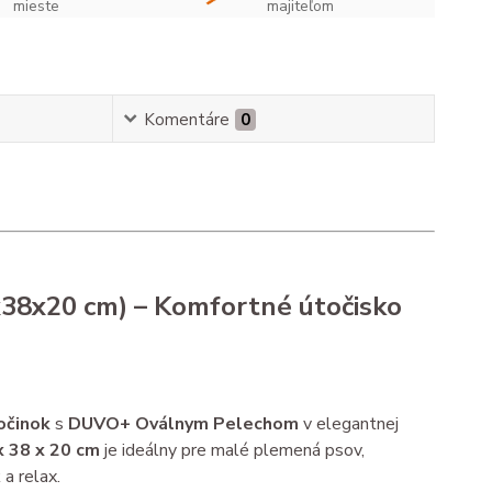
mieste
majiteľom
Komentáre
0
38x20 cm) – Komfortné útočisko
očinok
s
DUVO+ Oválnym Pelechom
v elegantnej
x 38 x 20 cm
je ideálny pre malé plemená psov,
a relax.