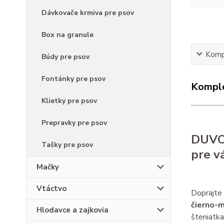
Dávkovače krmiva pre psov
Box na granule
Kompl
Búdy pre psov
Fontánky pre psov
Komple
Klietky pre psov
Prepravky pre psov
DUVO+
Tašky pre psov
pre v
Mačky
Vtáctvo
Doprajte
čierno-m
Hlodavce a zajkovia
šteniatka