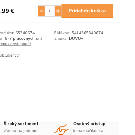
,99 €
Pridať do košíka
roduktu:
65340674
EAN kód:
5414365340674
 :
5-7 pracovných dní
Značka:
DUVO+
 cenu / dostupnosť
obľúbených
Široký sortiment
Osobný prístup
všetko na jednom
k maznáčikom a