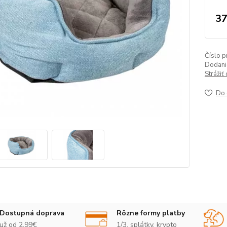
37
Číslo p
Dodanie
Strážiť
Do 
Dostupná doprava
Rôzne formy platby
už od 2,99€
1/3, splátky, krypto