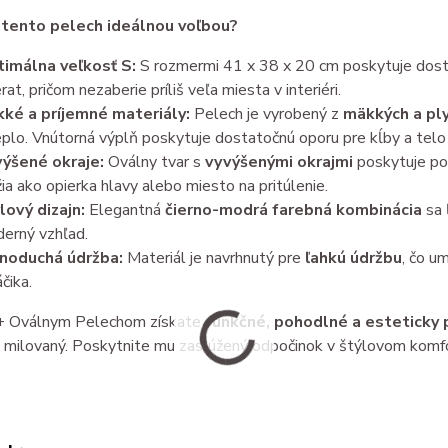
 tento pelech ideálnou voľbou?
imálna veľkosť S:
S rozmermi 41 x 38 x 20 cm poskytuje dost
rat, pričom nezaberie príliš veľa miesta v interiéri.
ké a príjemné materiály:
Pelech je vyrobený z
mäkkých a pl
eplo. Vnútorná výplň poskytuje dostatočnú oporu pre kĺby a telo 
ýšené okraje:
Oválny tvar s
vyvýšenými okrajmi
poskytuje poc
žia ako opierka hlavy alebo miesto na pritúlenie.
lový dizajn:
Elegantná
čierno-modrá farebná kombinácia
sa 
erný vzhľad.
noduchá údržba:
Materiál je navrhnutý pre
ľahkú údržbu
, čo u
čika.
 Oválnym Pelechom získate
funkčné, pohodlné a esteticky 
a milovaný. Poskytnite mu zaslúžený odpočinok v štýlovom komf