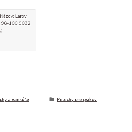
 Názov: Laroy
eg 98-100 9032
:
chy a vankúše
Pelechy pre psíkov