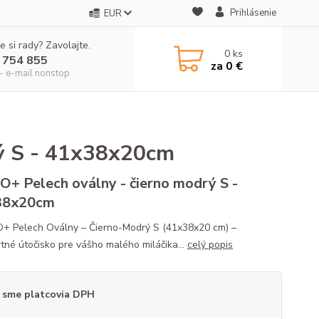
Prihlásenie
EUR
e si rady? Zavolajte.
0
ks
 754 855
za
0 €
- e-mail nonstop
ý S - 41x38x20cm
+ Pelech oválny - čierno modrý S -
38x20cm
Pelech Oválny – Čierno-Modrý S (41x38x20 cm) –
tné útočisko pre vášho malého miláčika...
celý popis
 sme platcovia DPH