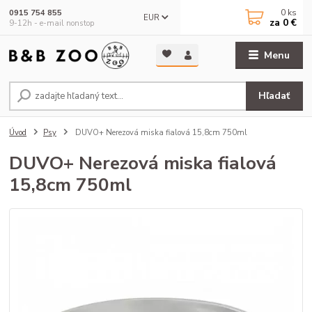
0
ks
0915 754 855
EUR
za
0 €
9-12h - e-mail nonstop
Menu
Hľadať
Úvod
Psy
DUVO+ Nerezová miska fialová 15,8cm 750ml
DUVO+ Nerezová miska fialová
15,8cm 750ml