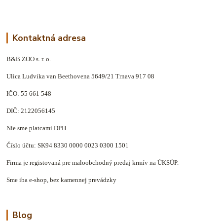
Kontaktná adresa
B&B ZOO s. r. o.
Ulica Ludvika van Beethovena 5649/21 Trnava 917 08
IČO: 55 661 548
DIČ: 2122056145
Nie sme platcami DPH
Číslo účtu: SK94 8330 0000 0023 0300 1501
Firma je registovaná pre maloobchodný predaj krmív na ÚKSÚP.
Sme iba e-shop, bez kamennej prevádzky
Blog