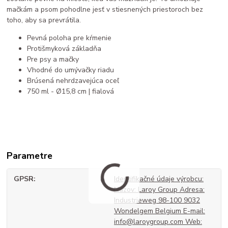
mačkám a psom pohodlne jesť v stiesnených priestoroch bez
toho, aby sa prevrátila.
Pevná poloha pre kŕmenie
Protišmyková základňa
Pre psy a mačky
Vhodné do umývačky riadu
Brúsená nehrdzavejúca oceľ
750 ml - Ø15,8 cm | fialová
Parametre
GPSR
Identifikačné údaje výrobcu:
Názov: Laroy Group Adresa:
Industrieweg 98-100 9032
Wondelgem Belgium E-mail:
info@laroygroup.com Web: