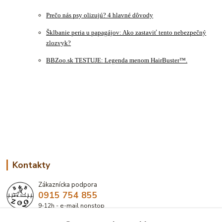
Prečo nás psy olizujú? 4 hlavné dôvody
Šklbanie peria u papagájov: Ako zastaviť tento nebezpečný
zlozvyk?
BBZoo.sk TESTUJE: Legenda menom HairBuster™.
Kontakty
Zákaznícka podpora
0915 754 855
9-12h - e-mail nonstop