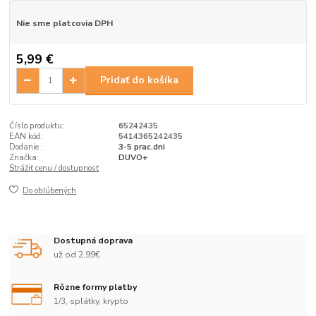
Nie sme platcovia DPH
5,99 €
Pridať do košíka
Číslo produktu:
65242435
EAN kód:
5414365242435
Dodanie :
3-5 prac.dni
Značka:
DUVO+
Strážiť cenu / dostupnosť
Do obľúbených
Dostupná doprava
už od 2,99€
Rôzne formy platby
1/3, splátky, krypto