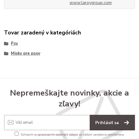
www.laroygroup.com
Tovar zaradený v kategóriách
Psy
Misky pre psov
Nepremeškajte novinky, akcie a
zľavy!
Prihlásiť sa
Súhlasím so
spracovaním osobných údajov
za účelom zasielania newslettera.