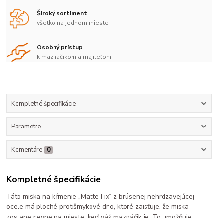
Široký sortiment
všetko na jednom mieste
Osobný prístup
k maznáčikom a majiteľom
Kompletné špecifikácie
Parametre
Komentáre
0
Kompletné špecifikácie
Táto miska na kŕmenie „Matte Fix“ z brúsenej nehrdzavejúcej
ocele má ploché protišmykové dno, ktoré zaisťuje, že miska
zostane pevne na mieste, keď váš maznáčik je. To umožňuje