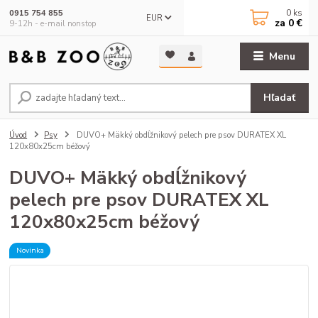
0
ks
0915 754 855
EUR
za
0 €
9-12h - e-mail nonstop
Menu
Hľadať
Úvod
Psy
DUVO+ Mäkký obdĺžnikový pelech pre psov DURATEX XL
120x80x25cm béžový
DUVO+ Mäkký obdĺžnikový
pelech pre psov DURATEX XL
120x80x25cm béžový
Novinka