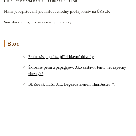
Číslo účtu: SK94 8330 0000 0023 0300 1501
Firma je registovaná pre maloobchodný predaj krmív na ÚKSÚP.
Sme iba e-shop, bez kamennej prevádzky
Blog
Prečo nás psy olizujú? 4 hlavné dôvody
Šklbanie peria u papagájov: Ako zastaviť tento nebezpečný
zlozvyk?
BBZoo.sk TESTUJE: Legenda menom HairBuster™.