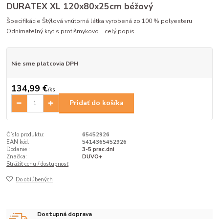
DURATEX XL 120x80x25cm béžový
Špecifikácie Štýlová vnútorná látka vyrobená zo 100 % polyesteru
Odnímateľný kryt s protišmykovo...
celý popis
Nie sme platcovia DPH
134,99 €
/
ks
Pridať do košíka
Číslo produktu:
65452926
EAN kód:
5414365452926
Dodanie :
3-5 prac.dni
Značka:
DUVO+
Strážiť cenu / dostupnosť
Do obľúbených
Dostupná doprava