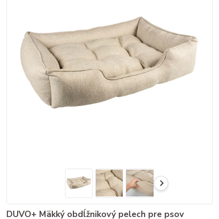
DUVO+ Mäkký obdĺžnikový pelech pre psov