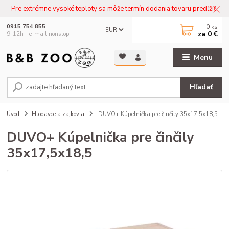
Pre extrémne vysoké teploty sa môže termín dodania tovaru predľžiť.
0
ks
0915 754 855
EUR
za
0 €
9-12h - e-mail nonstop
Menu
Hľadať
Úvod
Hlodavce a zajkovia
DUVO+ Kúpelnička pre činčily 35x17,5x18,5
DUVO+ Kúpelnička pre činčily
35x17,5x18,5