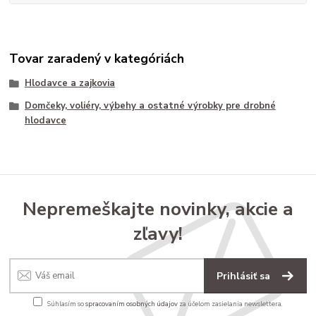
Tovar zaradený v kategóriách
Hlodavce a zajkovia
Domčeky, voliéry, výbehy a ostatné výrobky pre drobné
hlodavce
Nepremeškajte novinky, akcie a
zľavy!
Prihlásiť sa
Súhlasím so
spracovaním osobných údajov
za účelom zasielania newslettera.