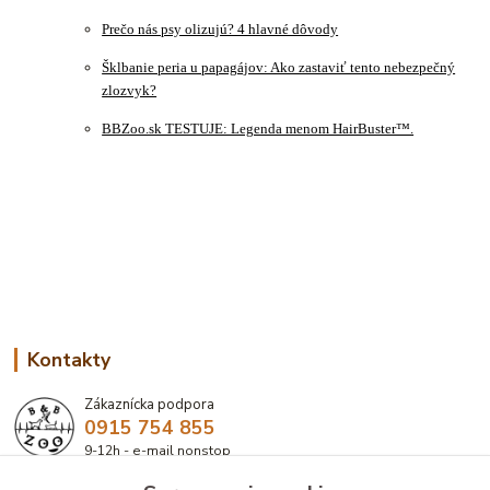
Prečo nás psy olizujú? 4 hlavné dôvody
Šklbanie peria u papagájov: Ako zastaviť tento nebezpečný
zlozvyk?
BBZoo.sk TESTUJE: Legenda menom HairBuster™.
Kontakty
Zákaznícka podpora
0915 754 855
9-12h - e-mail nonstop