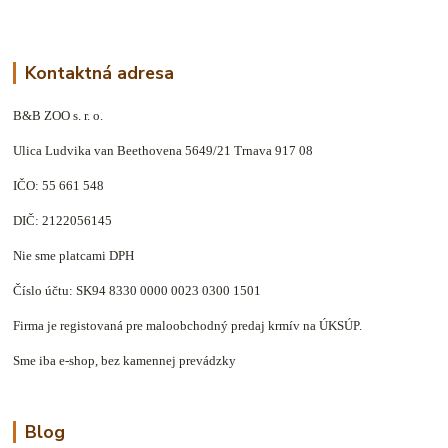
Kontaktná adresa
B&B ZOO s. r. o.
Ulica Ludvika van Beethovena 5649/21 Trnava 917 08
IČO: 55 661 548
DIČ: 2122056145
Nie sme platcami DPH
Číslo účtu: SK94 8330 0000 0023 0300 1501
Firma je registovaná pre maloobchodný predaj krmív na ÚKSÚP.
Sme iba e-shop, bez kamennej prevádzky
Blog