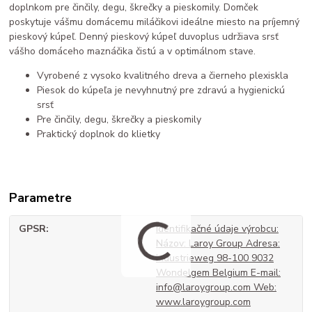
doplnkom pre činčily, degu, škrečky a pieskomily. Domček
poskytuje vášmu domácemu miláčikovi ideálne miesto na príjemný
pieskový kúpeľ. Denný pieskový kúpeľ duvoplus udržiava srsť
vášho domáceho maznáčika čistú a v optimálnom stave.
Vyrobené z vysoko kvalitného dreva a čierneho plexiskla
Piesok do kúpeľa je nevyhnutný pre zdravú a hygienickú
srsť
Pre činčily, degu, škrečky a pieskomily
Praktický doplnok do klietky
Parametre
GPSR
Identifikačné údaje výrobcu:
Názov: Laroy Group Adresa:
Industrieweg 98-100 9032
Wondelgem Belgium E-mail:
info@laroygroup.com Web:
www.laroygroup.com