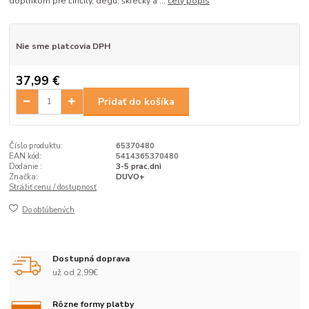
doplnkom pre činčily, degu, škrečky a ...
celý popis
Nie sme platcovia DPH
37,99 €
Pridať do košíka
Číslo produktu:
65370480
EAN kód:
5414365370480
Dodanie :
3-5 prac.dni
Značka:
DUVO+
Strážiť cenu / dostupnosť
Do obľúbených
Dostupná doprava
už od 2,99€
Rôzne formy platby