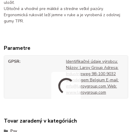
uložiť.
Užitočné a vhodné pre mäkké a stredne veľké pazúry.
Ergonomická rukoväť leží jemne v ruke a je vyrobená z odolnej
gumy TPR.
Parametre
GPSR
Identifikačné údaje výrobcu:
Názov: Laroy Group Adresa:
Industrieweg 98-100 9032
Wondelgem Belgium E-mail:
info@laroygroup.com Web:
www.laroygroup.com
Tovar zaradený v kategóriách
Psy