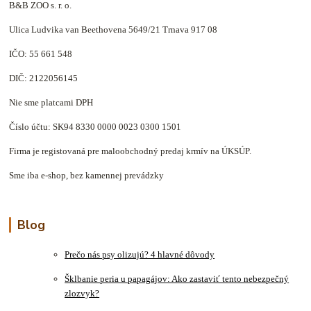
B&B ZOO s. r. o.
Ulica Ludvika van Beethovena 5649/21 Trnava 917 08
IČO: 55 661 548
DIČ: 2122056145
Nie sme platcami DPH
Číslo účtu: SK94 8330 0000 0023 0300 1501
Firma je registovaná pre maloobchodný predaj krmív na ÚKSÚP.
Sme iba e-shop, bez kamennej prevádzky
Blog
Prečo nás psy olizujú? 4 hlavné dôvody
Šklbanie peria u papagájov: Ako zastaviť tento nebezpečný
zlozvyk?