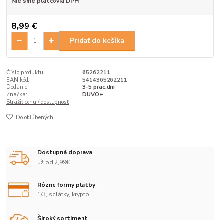
Nie sme platcovia DPH
8,99 €
Pridať do košíka
Číslo produktu:
65262211
EAN kód:
5414365262211
Dodanie :
3-5 prac.dni
Značka:
DUVO+
Strážiť cenu / dostupnosť
Do obľúbených
Dostupná doprava
už od 2,99€
Rôzne formy platby
1/3, splátky, krypto
Široký sortiment