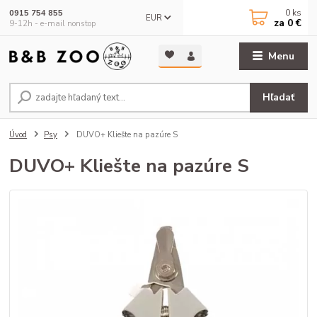
0
ks
0915 754 855
EUR
za
0 €
9-12h - e-mail nonstop
Menu
Hľadať
Úvod
Psy
DUVO+ Kliešte na pazúre S
DUVO+ Kliešte na pazúre S