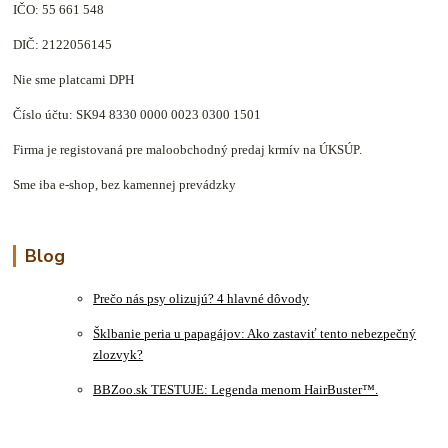
IČO: 55 661 548
DIČ: 2122056145
Nie sme platcami DPH
Číslo účtu: SK94 8330 0000 0023 0300 1501
Firma je registovaná pre maloobchodný predaj krmív na ÚKSÚP.
Sme iba e-shop, bez kamennej prevádzky
Blog
Prečo nás psy olizujú? 4 hlavné dôvody
Šklbanie peria u papagájov: Ako zastaviť tento nebezpečný
zlozvyk?
BBZoo.sk TESTUJE: Legenda menom HairBuster™.