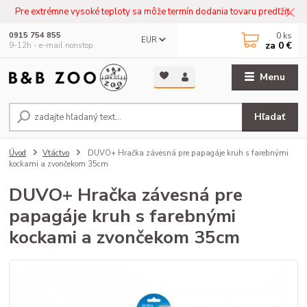
Pre extrémne vysoké teploty sa môže termín dodania tovaru predľžiť.
0
ks
0915 754 855
EUR
za
0 €
9-12h - e-mail nonstop
Menu
Hľadať
Úvod
Vtáctvo
DUVO+ Hračka závesná pre papagáje kruh s farebnými
kockami a zvončekom 35cm
DUVO+ Hračka závesná pre
papagáje kruh s farebnými
kockami a zvončekom 35cm