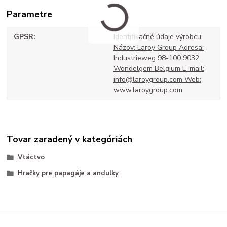
Parametre
GPSR
Identifikačné údaje výrobcu:
Názov: Laroy Group Adresa:
Industrieweg 98-100 9032
Wondelgem Belgium E-mail:
info@laroygroup.com Web:
www.laroygroup.com
Tovar zaradený v kategóriách
Vtáctvo
Hračky pre papagáje a andulky