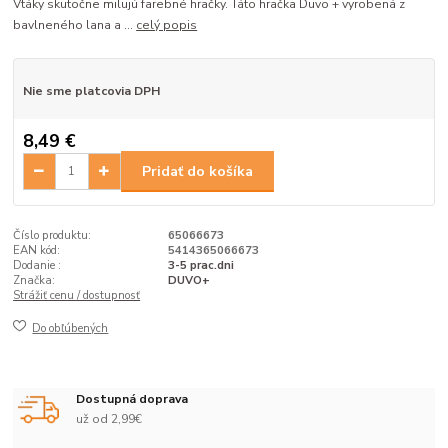
Vtáky skutočne milujú farebné hračky. Táto hračka Duvo + vyrobená z
bavlneného lana a ...
celý popis
Nie sme platcovia DPH
8,49 €
Pridať do košíka
Číslo produktu:
65066673
EAN kód:
5414365066673
Dodanie :
3-5 prac.dni
Značka:
DUVO+
Strážiť cenu / dostupnosť
Do obľúbených
Dostupná doprava
už od 2,99€