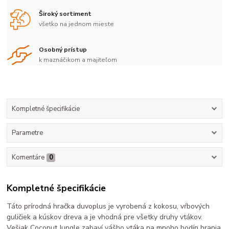
Široký sortiment
všetko na jednom mieste
Osobný prístup
k maznáčikom a majiteľom
Kompletné špecifikácie
Parametre
Komentáre
0
Kompletné špecifikácie
Táto prírodná hračka duvoplus je vyrobená z kokosu, vŕbových
guličiek a kúskov dreva a je vhodná pre všetky druhy vtákov.
Vešiak Coconut Jungle zabaví vášho vtáka na mnoho hodín hrania