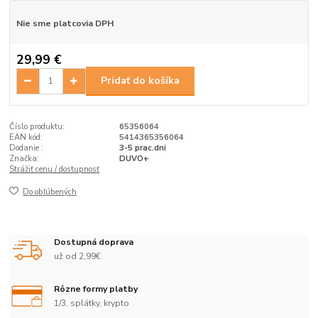
Nie sme platcovia DPH
29,99 €
Pridať do košíka
Číslo produktu:
65356064
EAN kód:
5414365356064
Dodanie :
3-5 prac.dni
Značka:
DUVO+
Strážiť cenu / dostupnosť
Do obľúbených
Dostupná doprava
už od 2,99€
Rôzne formy platby
1/3, splátky, krypto