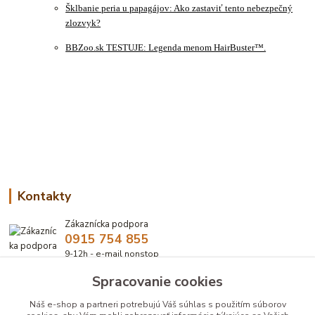
Šklbanie peria u papagájov: Ako zastaviť tento nebezpečný
zlozvyk?
BBZoo.sk TESTUJE: Legenda menom HairBuster™.
Kontakty
Zákaznícka podpora
0915 754 855
9-12h - e-mail nonstop
Spracovanie cookies
eshop@bbzoo.sk
Náš e-shop a partneri potrebujú Váš
súhlas
s použitím súborov