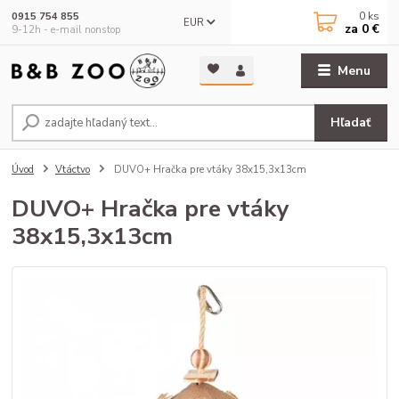
0
ks
0915 754 855
EUR
za
0 €
9-12h - e-mail nonstop
Menu
Hľadať
Úvod
Vtáctvo
DUVO+ Hračka pre vtáky 38x15,3x13cm
DUVO+ Hračka pre vtáky
38x15,3x13cm