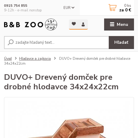
0
ks
0915 754 855
EUR
za
0 €
9-12h - e-mail nonstop
Menu
Hľadať
Úvod
Hlodavce a zajkovia
DUVO+ Drevený domček pre drobné hlodavce
34x24x22cm
DUVO+ Drevený domček pre
drobné hlodavce 34x24x22cm