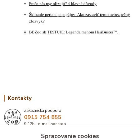
Prečo nás psy olizujú? 4 hlavné dôvody
Šklbanie peria u papagájov: Ako zastaviť tento nebezpečný
zlozvyk?
BBZoo.sk TESTUJE: Legenda menom HairBuster™.
Kontakty
Zákaznícka podpora
0915 754 855
9-12h - e-mail nonstop
Spracovanie cookies
eshop@bbzoo.sk