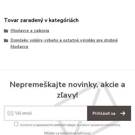
Tovar zaradený v kategóriách
Hlodavce a zajkovia
Domčeky, voliéry, výbehy a ostatné výrobky pre drobné
hlodavce
Nepremeškajte novinky, akcie a
zľavy!
Prihlásiť sa
Súhlasím so
spracovaním osobných údajov
za účelom zasielania newslettera.
Môžete sa kedykoľvek odhlásiť.