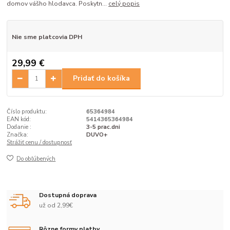
domov vášho hlodavca. Poskytn...
celý popis
Nie sme platcovia DPH
29,99 €
Pridať do košíka
Číslo produktu:
65364984
EAN kód:
5414365364984
Dodanie :
3-5 prac.dni
Značka:
DUVO+
Strážiť cenu / dostupnosť
Do obľúbených
Dostupná doprava
už od 2,99€
Rôzne formy platby