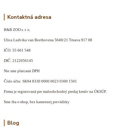
Kontaktná adresa
B&B ZOO s. r. o.
Ulica Ludvika van Beethovena 5649/21 Trnava 917 08
IČO: 55 661 548
DIČ: 2122056145
Nie sme platcami DPH
Číslo účtu: SK94 8330 0000 0023 0300 1501
Firma je registovaná pre maloobchodný predaj krmív na ÚKSÚP.
Sme iba e-shop, bez kamennej prevádzky
Blog