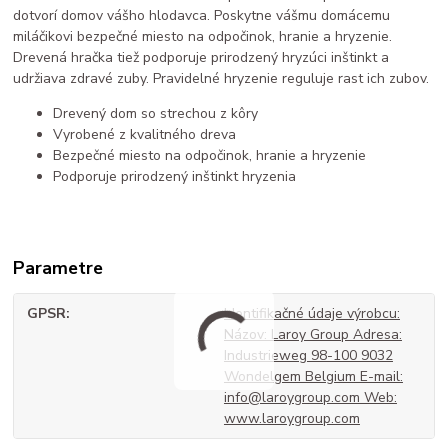
dotvorí domov vášho hlodavca. Poskytne vášmu domácemu
miláčikovi bezpečné miesto na odpočinok, hranie a hryzenie.
Drevená hračka tiež podporuje prirodzený hryzúci inštinkt a
udržiava zdravé zuby. Pravidelné hryzenie reguluje rast ich zubov.
Drevený dom so strechou z kôry
Vyrobené z kvalitného dreva
Bezpečné miesto na odpočinok, hranie a hryzenie
Podporuje prirodzený inštinkt hryzenia
Parametre
GPSR
Identifikačné údaje výrobcu:
Názov: Laroy Group Adresa:
Industrieweg 98-100 9032
Wondelgem Belgium E-mail:
info@laroygroup.com Web:
www.laroygroup.com