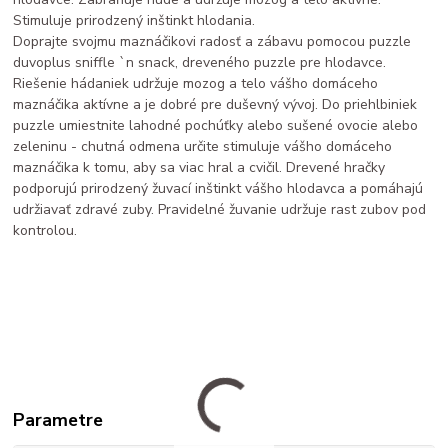
Stimuluje prirodzený inštinkt hlodania.
Doprajte svojmu maznáčikovi radosť a zábavu pomocou puzzle
duvoplus sniffle `n snack, dreveného puzzle pre hlodavce.
Riešenie hádaniek udržuje mozog a telo vášho domáceho
maznáčika aktívne a je dobré pre duševný vývoj. Do priehlbiniek
puzzle umiestnite lahodné pochúťky alebo sušené ovocie alebo
zeleninu - chutná odmena určite stimuluje vášho domáceho
maznáčika k tomu, aby sa viac hral a cvičil. Drevené hračky
podporujú prirodzený žuvací inštinkt vášho hlodavca a pomáhajú
udržiavať zdravé zuby. Pravidelné žuvanie udržuje rast zubov pod
kontrolou.
Parametre