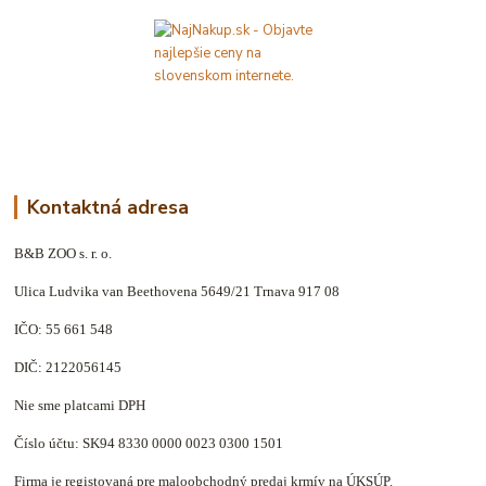
Kontaktná adresa
B&B ZOO s. r. o.
Ulica Ludvika van Beethovena 5649/21 Trnava 917 08
IČO: 55 661 548
DIČ: 2122056145
Nie sme platcami DPH
Číslo účtu: SK94 8330 0000 0023 0300 1501
Firma je registovaná pre maloobchodný predaj krmív na ÚKSÚP.