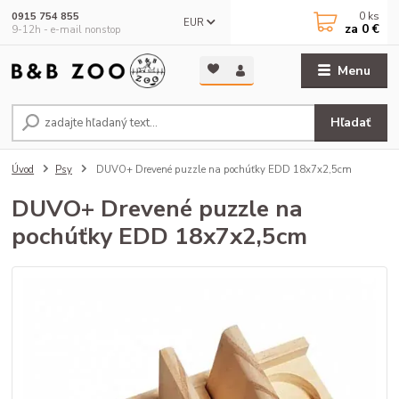
0
ks
0915 754 855
EUR
za
0 €
9-12h - e-mail nonstop
Menu
Hľadať
Úvod
Psy
DUVO+ Drevené puzzle na pochúťky EDD 18x7x2,5cm
DUVO+ Drevené puzzle na
pochúťky EDD 18x7x2,5cm