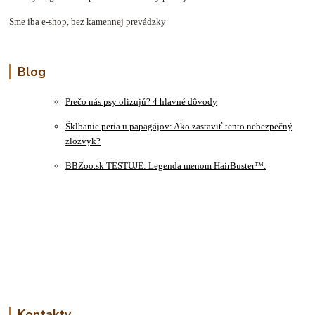
Sme iba e-shop, bez kamennej prevádzky
Blog
Prečo nás psy olizujú? 4 hlavné dôvody
Šklbanie peria u papagájov: Ako zastaviť tento nebezpečný
zlozvyk?
BBZoo.sk TESTUJE: Legenda menom HairBuster™.
Kontakty