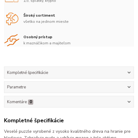
1/3, splátky, krypto
Široký sortiment
všetko na jednom mieste
Osobný prístup
k maznáčikom a majiteľom
Kompletné špecifikácie
Parametre
Komentáre
0
Kompletné špecifikácie
Veselé puzzle vyrobené z vysoko kvalitného dreva na hranie pre
hlodavce. Zabraňuje nude a udržuje mozog a telo aktívne.