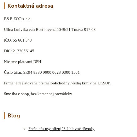
Kontaktná adresa
B&B ZOO s. r. o.
Ulica Ludvika van Beethovena 5649/21 Trnava 917 08
IČO: 55 661 548
DIČ: 2122056145
Nie sme platcami DPH
Číslo účtu: SK94 8330 0000 0023 0300 1501
Firma je registovaná pre maloobchodný predaj krmív na ÚKSÚP.
Sme iba e-shop, bez kamennej prevádzky
Blog
Prečo nás psy olizujú? 4 hlavné dôvody