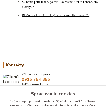
Šklbanie peria u papagájov: Ako zastaviť tento nebezpečný
zlozvyk?
BBZoo.sk TESTUJE: Legenda menom HairBuster™.
Kontakty
Zákaznícka podpora
0915 754 855
9-12h - e-mail nonstop
Spracovanie cookies
eshop@bbzoo.sk
Náš e-shop a partneri potrebujú Váš
súhlas
s použitím súborov
cookies, aby Vám mohli zobrazovať informácie týkajúce sa Vašich