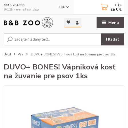
0
ks
0915 754 855
EUR
za
0 €
9-12h - e-mail nonstop
Menu
Hľadať
Úvod
Psy
DUVO+ BONES! Vápniková kosť na žuvanie pre psov 1ks
DUVO+ BONES! Vápniková kosť
na žuvanie pre psov 1ks