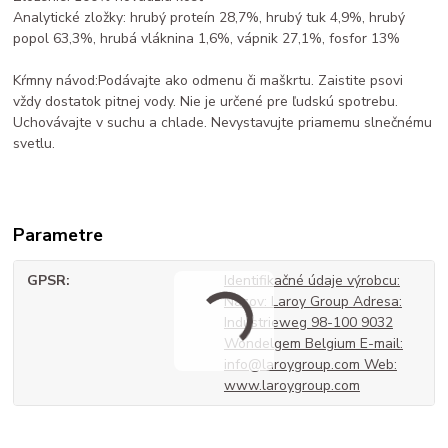
Analytické zložky: hrubý proteín 28,7%, hrubý tuk 4,9%, hrubý
popol 63,3%, hrubá vláknina 1,6%, vápnik 27,1%, fosfor 13%
Kŕmny návod:Podávajte ako odmenu či maškrtu. Zaistite psovi
vždy dostatok pitnej vody. Nie je určené pre ľudskú spotrebu.
Uchovávajte v suchu a chlade. Nevystavujte priamemu slnečnému
svetlu.
Parametre
GPSR
Identifikačné údaje výrobcu:
Názov: Laroy Group Adresa:
Industrieweg 98-100 9032
Wondelgem Belgium E-mail:
info@laroygroup.com Web:
www.laroygroup.com