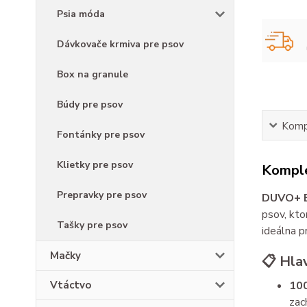
Psia móda
Dávkovače krmiva pre psov
Box na granule
Búdy pre psov
Kompl
Fontánky pre psov
Klietky pre psov
Komple
Prepravky pre psov
DUVO+ BO
psov, kto
Tašky pre psov
ideálna p
Mačky
📋 Hla
100
Vtáctvo
zac