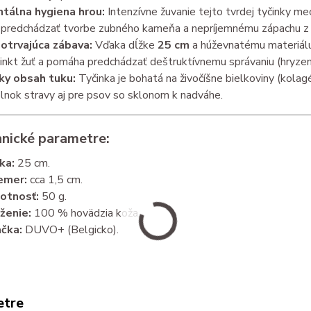
tálna hygiena hrou:
Intenzívne žuvanie tejto tvrdej tyčinky m
 predchádzať tvorbe zubného kameňa a nepríjemnému zápachu z 
otrvajúca zábava:
Vďaka dĺžke
25 cm
a húževnatému materiálu 
tinkt žuť a pomáha predchádzať deštruktívnemu správaniu (hryzen
ky obsah tuku:
Tyčinka je bohatá na živočíšne bielkoviny (kolag
lnok stravy aj pre psov so sklonom k nadváhe.
hnické parametre:
ka:
25 cm.
emer:
cca 1,5 cm.
otnosť:
50 g.
ženie:
100 % hovädzia koža.
čka:
DUVO+ (Belgicko).
etre