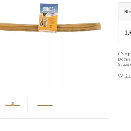
Nie
1,
Číslo p
Dodanie
Strážiť
Do 