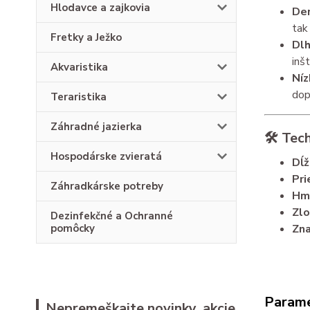
Hlodavce a zajkovia
Den
tak
Fretky a Ježko
Dlh
inš
Akvaristika
Níz
dop
Teraristika
Záhradné jazierka
🛠️ Tec
Hospodárske zvieratá
Dĺž
Pri
Záhradkárske potreby
Hm
Zlo
Dezinfekčné a Ochranné
Zna
pomôcky
Param
Nepremeškajte novinky, akcie