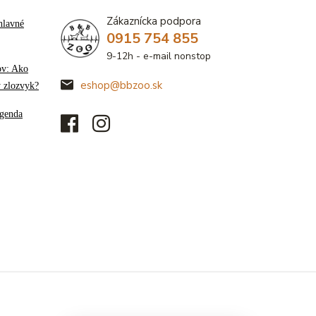
Zákaznícka podpora
hlavné
0915 754 855
9-12h - e-mail nonstop
ov: Ako
eshop@bbzoo.sk
ý zlozvyk?
genda