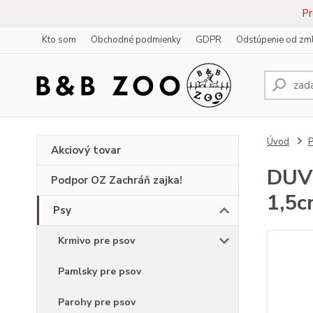
Pr
Kto som
Obchodné podmienky
GDPR
Odstúpenie od zm
Úvod
Akciový tovar
DUVO
Podpor OZ Zachráň zajka!
1,5
Psy
Krmivo pre psov
Pamlsky pre psov
Parohy pre psov