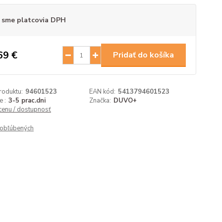
 sme platcovia DPH
69 €
Pridať do košíka
roduktu:
94601523
EAN kód:
5413794601523
 :
3-5 prac.dni
Značka:
DUVO+
 cenu / dostupnosť
obľúbených