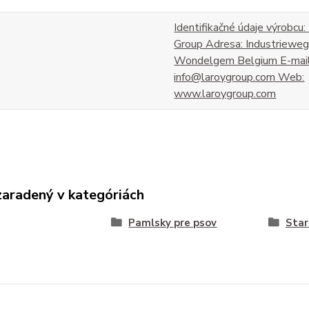
Identifikačné údaje výrobcu:
Group Adresa: Industriew
Wondelgem Belgium E-mail
info@laroygroup.com Web:
www.laroygroup.com
zaradený v kategóriách
Pamlsky pre psov
Star