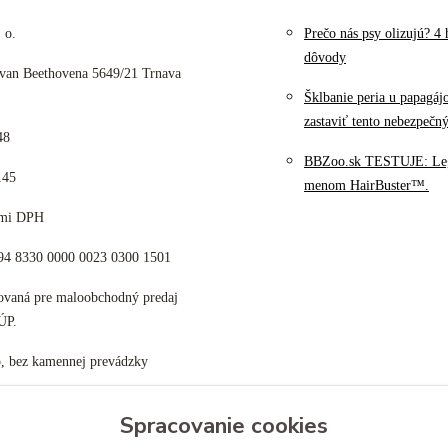
 o.
Prečo nás psy olizujú? 4 
dôvody
 van Beethovena 5649/21 Trnava
Šklbanie peria u papagáj
zastaviť tento nebezpečn
48
BBZoo.sk TESTUJE: Le
145
menom HairBuster™.
cami DPH
K94 8330 0000 0023 0300 1501
tovaná pre maloobchodný predaj
ÚP.
p, bez kamennej prevádzky
Spracovanie cookies