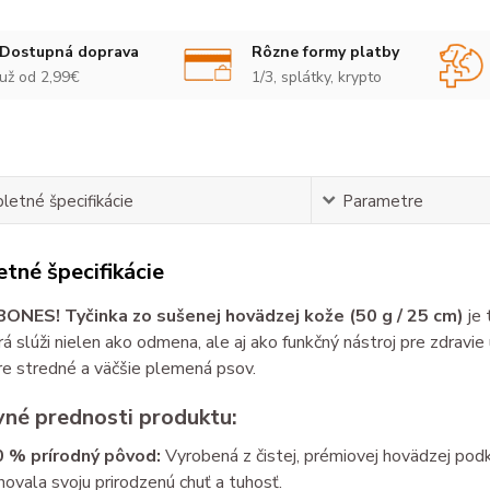
Dostupná doprava
Rôzne formy platby
už od 2,99€
1/3, splátky, krypto
etné špecifikácie
Parametre
tné špecifikácie
NES! Tyčinka zo sušenej hovädzej kože (50 g / 25 cm)
je 
rá slúži nielen ako odmena, ale aj ako funkčný nástroj pre zdravie 
re stredné a väčšie plemená psov.
vné prednosti produktu:
 % prírodný pôvod:
Vyrobená z čistej, prémiovej hovädzej podko
hovala svoju prirodzenú chuť a tuhosť.