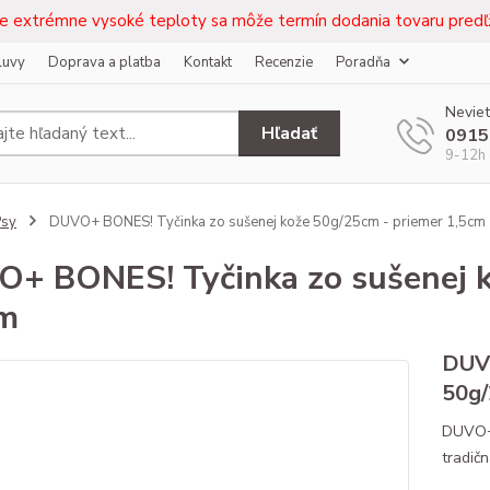
e extrémne vysoké teploty sa môže termín dodania tovaru predľž
luvy
Doprava a platba
Kontakt
Recenzie
Poradňa
Neviet
Hľadať
0915
9-12h 
Psy
DUVO+ BONES! Tyčinka zo sušenej kože 50g/25cm - priemer 1,5cm
+ BONES! Tyčinka zo sušenej k
cm
DUVO
50g/
DUVO+ 
tradič