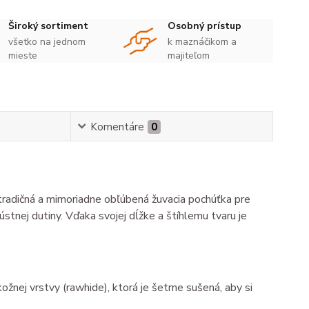
Široký sortiment
Osobný prístup
všetko na jednom
k maznáčikom a
mieste
majiteľom
Komentáre
0
tradičná a mimoriadne obľúbená žuvacia pochúťka pre
ústnej dutiny. Vďaka svojej dĺžke a štíhlemu tvaru je
žnej vrstvy (rawhide), ktorá je šetrne sušená, aby si