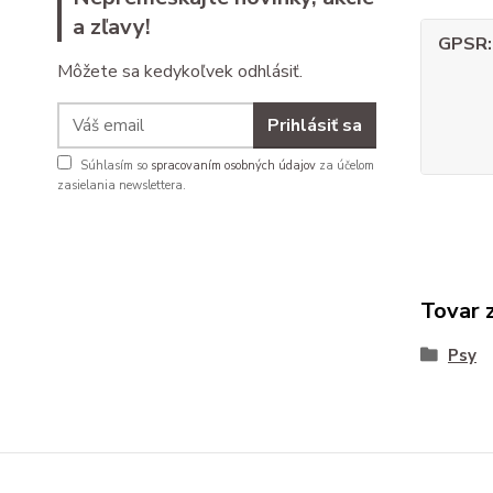
a zľavy!
GPSR
Môžete sa kedykoľvek odhlásiť.
Prihlásiť sa
Súhlasím so
spracovaním osobných údajov
za účelom
zasielania newslettera.
Tovar 
Psy