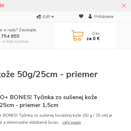
iť.
Prihlásenie
EUR
e si rady? Zavolajte.
0
ks
 754 855
za
0 €
- e-mail nonstop
ože 50g/25cm - priemer
+ BONES! Tyčinka zo sušenej kože
25cm - priemer 1,5cm
BONES! Tyčinka zo sušenej hovädzej kože (50 g / 25 cm) je
ná a mimoriadne obľúbená žuvac...
celý popis