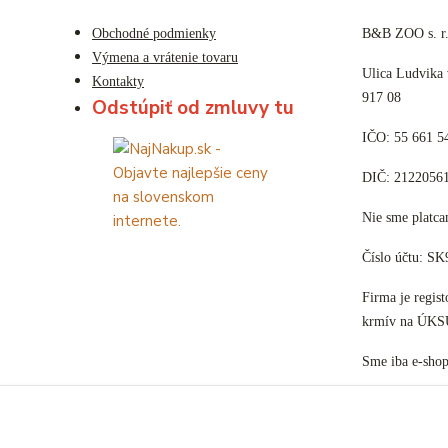
Obchodné podmienky
B&B ZOO s. r.
Výmena a vrátenie tovaru
Ulica Ludvika
Kontakty
917 08
Odstúpiť od zmluvy tu
IČO: 55 661 5
DIČ: 2122056
Nie sme plat
Číslo účtu: S
Firma je regis
krmív na ÚKS
Sme iba e-sho