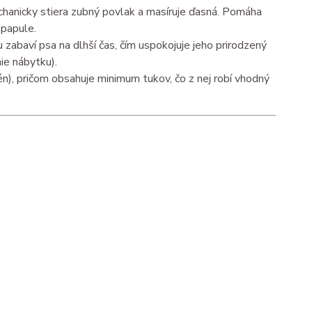
echanicky stiera zubný povlak a masíruje ďasná. Pomáha
papule.
zabaví psa na dlhší čas, čím uspokojuje jeho prirodzený
ie nábytku).
én), pričom obsahuje minimum tukov, čo z nej robí vhodný