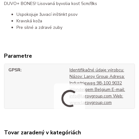
DUVO+ BONES! Lisovaná byvolia kosť 5cm/8ks
Uspokojuje žuvací inštinkt psov
Kravská koža
Pre silné a zdravé zuby
Parametre
GPSR
Identifikačné údaje výrobcu:
Názov: Laroy Group Adresa:
Industrieweg 98-100 9032
Wondelgem Belgium E-mail:
info@laroygroup.com Web:
www.laroygroup.com
Tovar zaradený v kategóriách