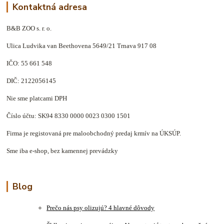
Kontaktná adresa
B&B ZOO s. r. o.
Ulica Ludvika van Beethovena 5649/21 Trnava 917 08
IČO: 55 661 548
DIČ: 2122056145
Nie sme platcami DPH
Číslo účtu: SK94 8330 0000 0023 0300 1501
Firma je registovaná pre maloobchodný predaj krmív na ÚKSÚP.
Sme iba e-shop, bez kamennej prevádzky
Blog
Prečo nás psy olizujú? 4 hlavné dôvody