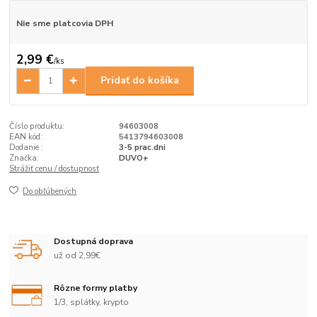
Nie sme platcovia DPH
2,99 €
/
ks
Pridať do košíka
Číslo produktu:
94603008
EAN kód:
5413794603008
Dodanie :
3-5 prac.dni
Značka:
DUVO+
Strážiť cenu / dostupnosť
Do obľúbených
Dostupná doprava
už od 2,99€
Rôzne formy platby
1/3, splátky, krypto