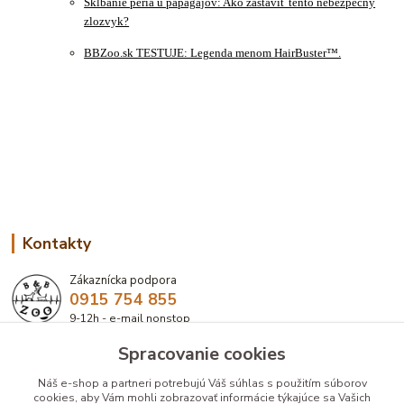
Šklbanie peria u papagájov: Ako zastaviť tento nebezpečný
zlozvyk?
BBZoo.sk TESTUJE: Legenda menom HairBuster™.
Kontakty
Zákaznícka podpora
0915 754 855
9-12h - e-mail nonstop
Spracovanie cookies
eshop@bbzoo.sk
Náš e-shop a partneri potrebujú Váš
súhlas
s použitím súborov
cookies, aby Vám mohli zobrazovať informácie týkajúce sa Vašich