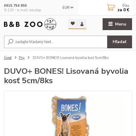
0
ks
0915 754 855
EUR
za
0 €
9-12h - e-mail nonstop
Menu
Hľadať
Úvod
Psy
DUVO+ BONES! Lisovaná byvolia kosť 5cm/8ks
DUVO+ BONES! Lisovaná byvolia
kosť 5cm/8ks