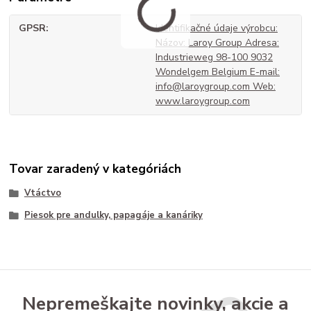
GPSR
Identifikačné údaje výrobcu:
Názov: Laroy Group Adresa:
Industrieweg 98-100 9032
Wondelgem Belgium E-mail:
info@laroygroup.com Web:
www.laroygroup.com
Tovar zaradený v kategóriách
Vtáctvo
Piesok pre andulky, papagáje a kanáriky
Nepremeškajte novinky, akcie a