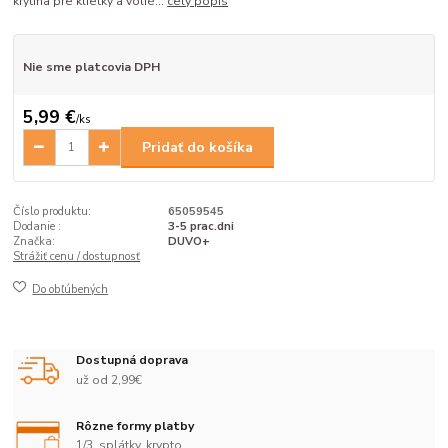
krytina pre klietky a volié...
celý popis
Nie sme platcovia DPH
5,99 €
/
ks
Pridať do košíka
Číslo produktu:
65059545
Dodanie :
3-5 prac.dni
Značka:
DUVO+
Strážiť cenu / dostupnosť
Do obľúbených
Dostupná doprava
už od 2,99€
Rôzne formy platby
1/3, splátky, krypto