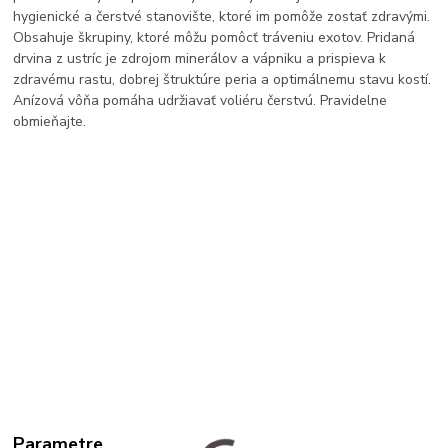
hygienické a čerstvé stanovište, ktoré im pomôže zostať zdravými.
Obsahuje škrupiny, ktoré môžu pomôcť tráveniu exotov. Pridaná
drvina z ustríc je zdrojom minerálov a vápniku a prispieva k
zdravému rastu, dobrej štruktúre peria a optimálnemu stavu kostí.
Anízová vôňa pomáha udržiavať voliéru čerstvú. Pravidelne
obmieňajte.
Parametre