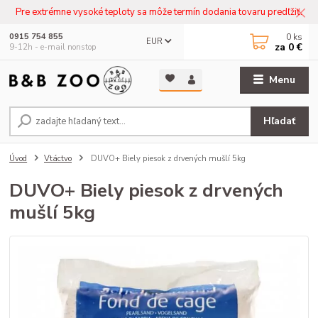
Pre extrémne vysoké teploty sa môže termín dodania tovaru predľžiť.
0
ks
0915 754 855
EUR
za
0 €
9-12h - e-mail nonstop
Menu
Hľadať
Úvod
Vtáctvo
DUVO+ Biely piesok z drvených mušlí 5kg
DUVO+ Biely piesok z drvených
mušlí 5kg