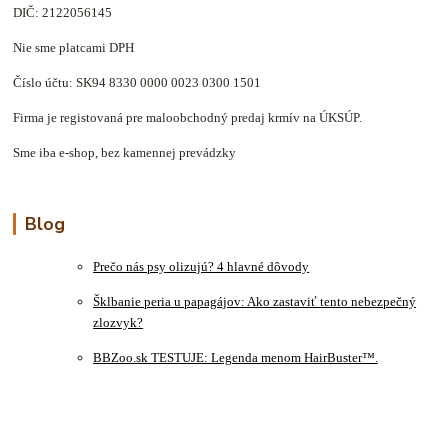
DIČ: 2122056145
Nie sme platcami DPH
Číslo účtu: SK94 8330 0000 0023 0300 1501
Firma je registovaná pre maloobchodný predaj krmív na ÚKSÚP.
Sme iba e-shop, bez kamennej prevádzky
Blog
Prečo nás psy olizujú? 4 hlavné dôvody
Šklbanie peria u papagájov: Ako zastaviť tento nebezpečný
zlozvyk?
BBZoo.sk TESTUJE: Legenda menom HairBuster™.