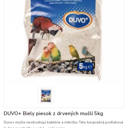
DUVO+ Biely piesok z drvených mušlí 5kg
Duvo+ mušle neobsahujú baktérie a mikróby. Táto bezprašná podlahová